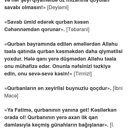
[Deyləmi]
savabı olmasın!»
«Savab ümid edərək qurban kəsən
[Təbərani]
Cəhənnəmdən qorunar».
«Qurban bayramında edilən əməllərdən Allahu
təala qatında qurban kəsməkdən daha qiymətlisi
yoxdur. Hələ qanı yerə düşmədən Allahu təala
onu mühafizə edər. Onunla nəfsinizi təzkiyə
[Tirmizi]
edin, onu sevə-sevə kəsin!»
[İbni
«Qurbanların ən xeyirlisi buynuzlu qoçdur».
Macə]
«Ya Fatimə, qurbanının yanına get! Kəsilərkən
orada ol! Qurbanının yerə axan ilk qan
[İ.
damlasıyla keçmiş günahların bağışlanar».