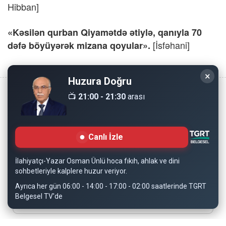
Hibban]
«Kəsilən qurban Qiyamətdə ətiylə, qanıyla 70
[İsfəhani]
dəfə böyüyərək mizana qoyular».
×
Huzura Doğru
📺
21:00 - 21:30
arası
Copyright © 2008 - Dinimiz İslam. Her Hakkı Saklıdır.
Canlı İzle
Sitemizdeki bilgiler, bütün insanların istifadesi için
hazırlanmıştır. Orijinaline sadık kalmak şartıyla, izin
İlahiyatçı-Yazar Osman Ünlü hoca fıkıh, ahlak ve dini
almaya gerek kalmadan, herkes istediği gibi alıp istifade
sohbetleriyle kalplere huzur veriyor.
edebilir.
Ayrıca her gün 06:00 - 14:00 - 17:00 - 02:00 saatlerinde TGRT
Belgesel TV'de
Normal Siteyi Göster