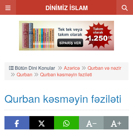
DİNİMİZ İSLAM
Bütün Dini Konular
Azəricə
Qurban və nəzir
Qurban
Qurban kəsməyin fəziləti
Qurban kəsməyin fəziləti