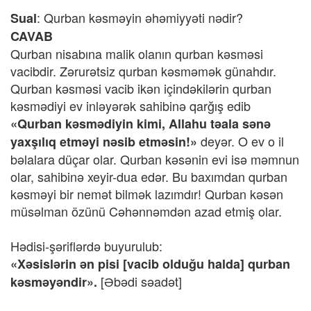
: Qurban kəsməyin əhəmiyyəti nədir?
Sual
CAVAB
Qurban nisabına malik olanın qurban kəsməsi
vacibdir. Zərurətsiz qurban kəsməmək günahdır.
Qurban kəsməsi vacib ikən içindəkilərin qurban
kəsmədiyi ev inləyərək sahibinə qarğış edib
«Qurban kəsmədiyin kimi, Allahu təala sənə
deyər. O ev o il
yaxşılıq etməyi nəsib etməsin!»
bəlalara düçar olar. Qurban kəsənin evi isə məmnun
olar, sahibinə xeyir-dua edər. Bu baxımdan qurban
kəsməyi bir nemət bilmək lazımdır! Qurban kəsən
müsəlman özünü Cəhənnəmdən azad etmiş olar.
Hədisi-şəriflərdə buyurulub:
«Xəsislərin ən pisi [vacib olduğu halda] qurban
[Əbədi səadət]
kəsməyəndir».