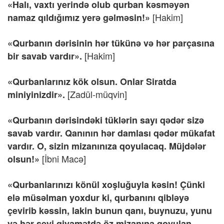
«Halı, vaxtı yerində olub qurban kəsməyən
[Hakim]
namaz qıldığımız yerə gəlməsin!»
«Qurbanın dərisinin hər tükünə və hər parçasına
[Hakim]
bir savab vardır».
«Qurbanlarınız kök olsun. Onlar Siratda
[Zadül-müqvin]
miniyinizdir».
«Qurbanın dərisindəki tüklərin sayı qədər sizə
savab vardır. Qanının hər damlası qədər mükafat
vardır. O, sizin mizanınıza qoyulacaq. Müjdələr
[İbni Macə]
olsun!»
«Qurbanlarınızı könül xoşluğuyla kəsin! Çünki
elə müsəlman yoxdur ki, qurbanını qibləyə
çevirib kəssin, lakin bunun qanı, buynuzu, yunu
və hər şeyi qiyamətdə öz mizanına qoyulan