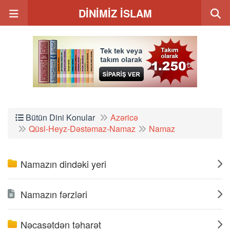
DİNİMİZ İSLAM
Bütün Dini Konular
Azəricə
Qüsl-Heyz-Dəstəmaz-Namaz
Namaz
Namazın dindəki yeri
Namazın fərzləri
Nəcasətdən təharət