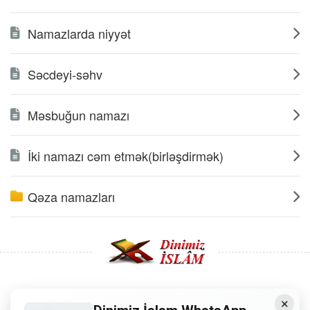
Namazlarda niyyət
Səcdeyi-səhv
Məsbuğun namazı
İki namazı cəm etmək(birləşdirmək)
Qəza namazları
×
Copyright © 2008 - Dinimiz İslam. Her Hakkı Saklıdır.