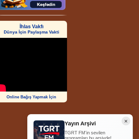
İhlas Vakfı
Dünya İçin Paylaşma Vakti
Online Bağış Yapmak İçin
×
Yayın Arşivi
TGRT FM'in sevilen
Ziyaretçi Sayısı
programları bu arşivde!
252.008.956