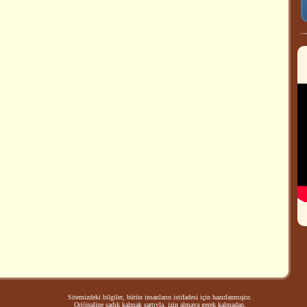
Sitemizdeki bilgiler, bütün insanların istifadesi için hazırlanmıştır.
Orijinaline sadık kalmak şartıyla, izin almaya gerek kalmadan,