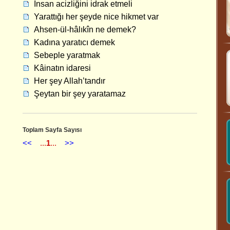
İnsan acizliğini idrak etmeli
Yarattığı her şeyde nice hikmet var
Ahsen-ül-hâlıkîn ne demek?
Kadına yaratıcı demek
Sebeple yaratmak
Kâinatın idaresi
Her şey Allah’tandır
Şeytan bir şey yaratamaz
Toplam Sayfa Sayısı
<<
...
1
...
>>