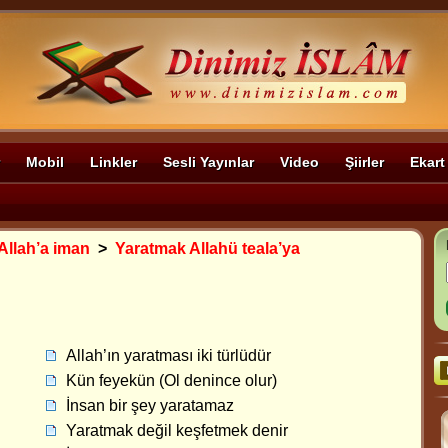
Mobil
Linkler
Sesli Yayınlar
Video
Şiirler
Ekart
Allah’a iman
>
Yaratmak Allahü teala’ya
Allah’ın yaratması iki türlüdür
Kün feyekün (Ol denince olur)
İnsan bir şey yaratamaz
Yaratmak değil keşfetmek denir