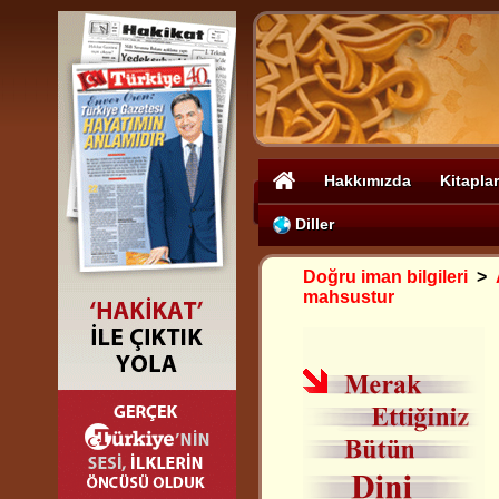
Hakkımızda
Kitaplar
Diller
Doğru iman bilgileri
>
mahsustur