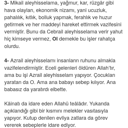
Mikail aleyhisselama, yağmur, kar, rüzgâr gibi
3-
hava olayları, ekonomik nizamı, yani ucuzluk,
pahalılık, kıtlık, bolluk yapmak, ferahlık ve huzur
getirmek ve her maddeyi hareket ettirmek vazifesini
vermiştir. Bunu da Cebrail aleyhisselama verir yahut
hiç kimseye vermez,
demekle bu işler rahatça
Ol
olurdu.
Azrail aleyhisselamı insanların ruhunu almakla
4-
vazifelendirmiştir. Eceli gelenleri öldüren Allah’tır,
ama bu işi Azrail aleyhisselam yapıyor. Çocukları
yaratan da O. Ama ana babayı sebep kılıyor. Ana
babasız da yaratırdı elbette.
Kâinatı da idare eden Allahü teâlâdır. Yukarıda
açıklandığı gibi bir kısmını melekler vasıtasıyla
yapıyor. Kutup denilen evliya zatlara da görev
vererek sebeplerle idare ediyor.