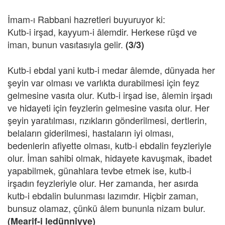
İmam-ı Rabbani hazretleri buyuruyor ki:
Kutb-i irşad, kayyum-i âlemdir. Herkese rüşd ve
iman, bunun vasıtasıyla gelir.
(3/3)
Kutb-i ebdal yani kutb-i medar âlemde, dünyada her
şeyin var olması ve varlıkta durabilmesi için feyz
gelmesine vasıta olur. Kutb-i irşad ise, âlemin irşadı
ve hidayeti için feyzlerin gelmesine vasıta olur. Her
şeyin yaratılması, rızıkların gönderilmesi, dertlerin,
belaların giderilmesi, hastaların iyi olması,
bedenlerin afiyette olması, kutb-i ebdalin feyzleriyle
olur. İman sahibi olmak, hidayete kavuşmak, ibadet
yapabilmek, günahlara tevbe etmek ise, kutb-i
irşadın feyzleriyle olur. Her zamanda, her asırda
kutb-i ebdalin bulunması lazımdır. Hiçbir zaman,
bunsuz olamaz, çünkü âlem bununla nizam bulur.
(Mearif-i ledünniyye)