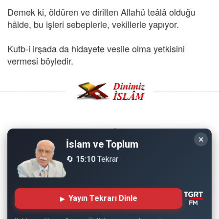
Demek ki, öldüren ve dirilten Allahü teâlâ olduğu
hâlde, bu işleri sebeplerle, vekillerle yapıyor.
Kutb-i irşada da hidayete vesile olma yetkisini
vermesi böyledir.
Copyright © 2008 - Dinimiz İslam. Her Hakkı Saklıdır.
×
İslam ve Toplum
Sitemizdeki bilgiler, bütün insanların istifadesi için
🔄
15:10
Tekrar
hazırlanmıştır. Orijinaline sadık kalmak şartıyla, izin
almaya gerek kalmadan, herkes istediği gibi alıp istifade
edebilir.
Yayın Tekrarı Dinle
Normal Siteyi Göster