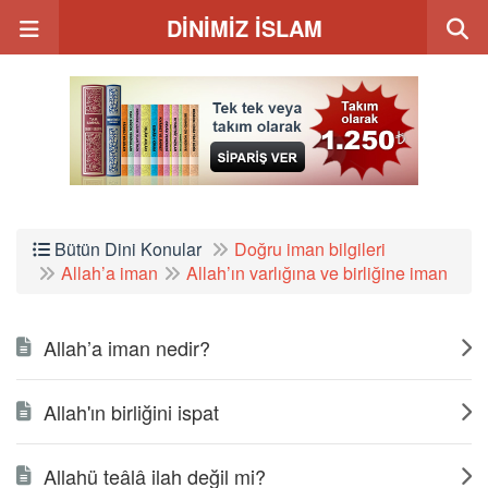
DİNİMİZ İSLAM
Bütün Dini Konular
Doğru iman bilgileri
Allah’a iman
Allah’ın varlığına ve birliğine iman
Allah’a iman nedir?
Allah'ın birliğini ispat
Allahü teâlâ ilah değil mi?