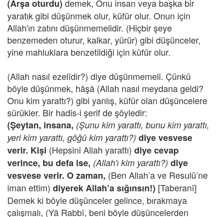
demek, Onu insan veya başka bir
(Arşa oturdu)
yaratık gibi düşünmek olur, küfür olur. Onun için
Allah'ın zatını düşünmemelidir. (Hiçbir şeye
benzemeden oturur, kalkar, yürür) gibi düşünceler,
yine mahluklara benzetildiği için küfür olur.
(Allah nasıl ezelîdir?) diye düşünmemeli. Çünkü
böyle düşünmek, hâşâ (Allah nasıl meydana geldi?
Onu kim yarattı?) gibi yanlış, küfür olan düşüncelere
sürükler. Bir hadis-i şerif de şöyledir:
(Şeytan, insana,
(Şunu kim yarattı, bunu kim yarattı,
yeri kim yarattı, göğü kim yarattı?)
diye vesvese
(Hepsini Allah yarattı)
verir. Kişi
diye cevap
verince, bu defa ise,
(Allah'ı kim yarattı?)
diye
(Ben Allah’a ve Resulü’ne
vesvese verir. O zaman,
iman ettim)
[Taberanî]
diyerek Allah’a sığınsın!)
Demek ki böyle düşünceler gelince, bırakmaya
çalışmalı, (Yâ Rabbî, beni böyle düşüncelerden