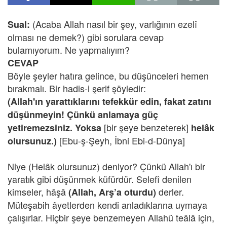
(Acaba Allah nasıl bir şey, varlığının ezelî
Sual:
olması ne demek?) gibi sorulara cevap
bulamıyorum. Ne yapmalıyım?
CEVAP
Böyle şeyler hatıra gelince, bu düşünceleri hemen
bırakmalı. Bir hadis-i şerif şöyledir:
(Allah'ın yarattıklarını tefekkür edin, fakat zatını
düşünmeyin! Çünkü anlamaya güç
[bir şeye benzeterek]
yetiremezsiniz. Yoksa
helâk
[Ebu-ş-Şeyh, İbni Ebi-d-Dünya]
olursunuz.)
Niye (Helâk olursunuz) deniyor? Çünkü Allah'ı bir
yaratık gibi düşünmek küfürdür. Selefî denilen
kimseler, hâşâ
derler.
(Allah, Arş’a oturdu)
Müteşabih âyetlerden kendi anladıklarına uymaya
çalışırlar. Hiçbir şeye benzemeyen Allahü teâlâ için,