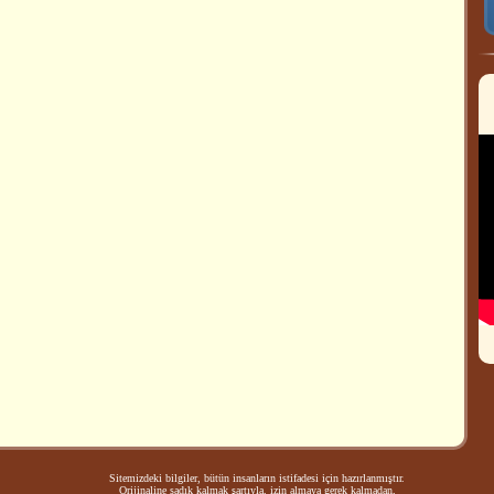
Sitemizdeki bilgiler, bütün insanların istifadesi için hazırlanmıştır.
Orijinaline sadık kalmak şartıyla, izin almaya gerek kalmadan,