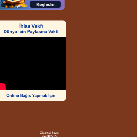
İhlas Vakfı
Dünya İçin Paylaşma Vakti
Online Bağış Yapmak İçin
Ziyaretçi Sayısı
252.007.577