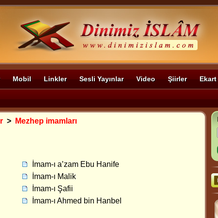
Mobil
Linkler
Sesli Yayınlar
Video
Şiirler
Ekart
r
>
Mezhep imamları
İmam-ı a’zam Ebu Hanife
İmam-ı Malik
İmam-ı Şafii
İmam-ı Ahmed bin Hanbel