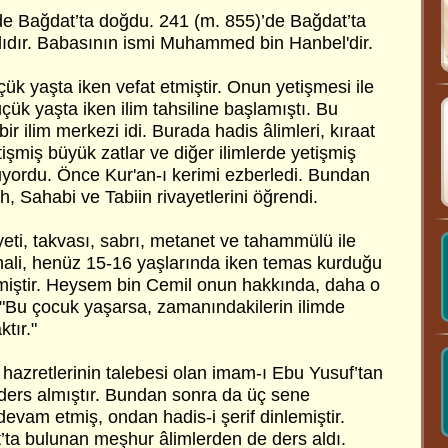
e Bağdat’ta doğdu. 241 (m. 855)’de Bağdat’ta
alıdır. Babasının ismi Muhammed bin Hanbel'dir.
k yaşta iken vefat etmiştir. Onun yetişmesi ile
üçük yaşta iken ilim tahsiline başlamıştı. Bu
ir ilim merkezi idi. Burada hadis âlimleri, kıraat
tişmiş büyük zatlar ve diğer ilimlerde yetişmiş
nuyordu. Önce Kur'an-ı kerimi ezberledi. Bundan
ıh, Sahabi ve Tabiin rivayetlerini öğrendi.
eti, takvası, sabrı, metanet ve tahammülü ile
ali, henüz 15-16 yaşlarında iken temas kurduğu
ekmiştir. Heysem bin Cemil onun hakkında, daha o
: "Bu çocuk yaşarsa, zamanındakilerin ilimde
ktır."
hazretlerinin talebesi olan imam-ı Ebu Yusuf’tan
 ders almıştır. Bundan sonra da üç sene
evam etmiş, ondan hadis-i şerif dinlemiştir.
ta bulunan meşhur âlimlerden de ders aldı.