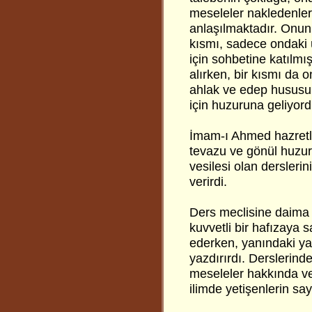
meseleler nakledenle
anlaşılmaktadır. Onun m
kısmı, sadece ondaki 
için sohbetine katılmı
alırken, bir kısmı da
ahlak ve edep hususun
için huzuruna geliyord
İmam-ı Ahmed hazretler
tevazu ve gönül huzuru
vesilesi olan dersleri
verirdi.
Ders meclisine daima ki
kuvvetli bir hafızaya 
ederken, yanındaki yaz
yazdırırdı. Derslerinde
meseleler hakkında ver
ilimde yetişenlerin say