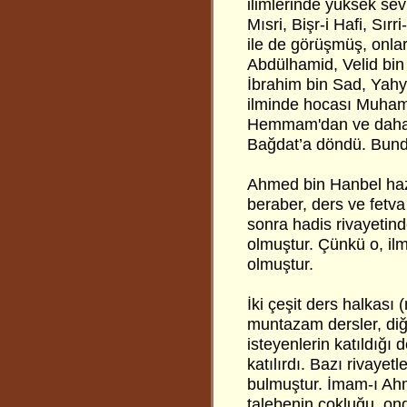
ilimlerinde yüksek se
Mısri, Bişr-i Hafi, Sırr
ile de görüşmüş, onlar
Abdülhamid, Velid bin
İbrahim bin Sad, Yahy
ilminde hocası Muhamm
Hemmam'dan ve daha n
Bağdat’a döndü. Bundan
Ahmed bin Hanbel hazr
beraber, ders ve fetva
sonra hadis rivayetin
olmuştur. Çünkü o, ilm
olmuştur.
İki çeşit ders halkası (
muntazam dersler, diğ
isteyenlerin katıldığı 
katılırdı. Bazı rivayet
bulmuştur. İmam-ı Ahm
talebenin çokluğu, onda