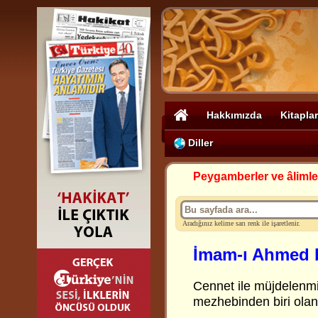
Hakkımızda
Kitaplar
Diller
Peygamberler ve âlimle
Aradığınız kelime sarı renk ile işaretlenir.
İmam-ı Ahmed 
Cennet ile müjdelenm
mezhebinden biri ola