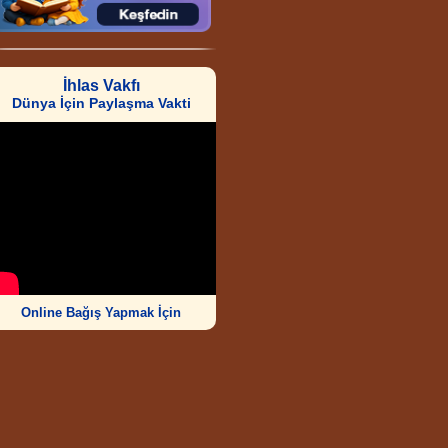
İhlas Vakfı
Dünya İçin Paylaşma Vakti
Online Bağış Yapmak İçin