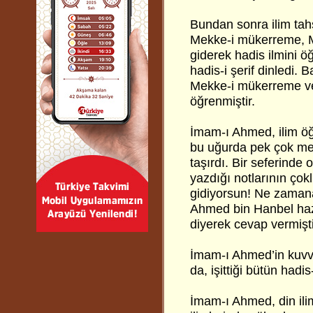
Bundan sonra ilim tahs
Mekke-i mükerreme, M
giderek hadis ilmini ö
hadis-i şerif dinledi.
Mekke-i mükerreme ve 
öğrenmiştir.
İmam-ı Ahmed, ilim öğ
bu uğurda pek çok meş
taşırdı. Bir seferinde 
yazdığı notlarının çok
gidiyorsun! Ne zaman
Ahmed bin Hanbel hazr
diyerek cevap vermişti
İmam-ı Ahmed’in kuvvet
da, işittiği bütün had
İmam-ı Ahmed, din iliml