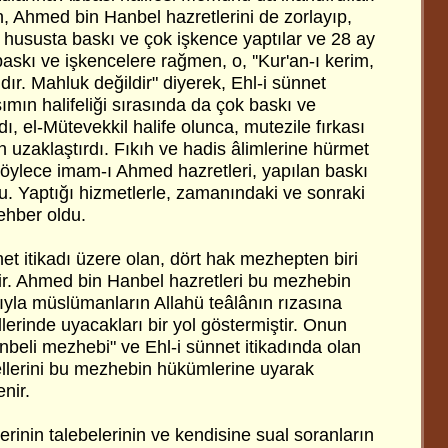
, Ahmed bin Hanbel hazretlerini de zorlayıp,
hususta baskı ve çok işkence yaptılar ve 28 ay
baskı ve işkencelere rağmen, o, ''Kur'an-ı kerim,
dır. Mahluk değildir" diyerek, Ehl-i sünnet
asımın halifeliği sırasında da çok baskı ve
ı, el-Mütevekkil halife olunca, mutezile fırkası
 uzaklaştırdı. Fıkıh ve hadis âlimlerine hürmet
Böylece imam-ı Ahmed hazretleri, yapılan baskı
u. Yaptığı hizmetlerle, zamanındaki ve sonraki
rehber oldu.
net itikadı üzere olan, dört hak mezhepten biri
r. Ahmed bin Hanbel hazretleri bu mezhebin
rıyla müslümanların Allahü teâlânın rızasına
lerinde uyacakları bir yol göstermiştir. Onun
nbeli mezhebi" ve Ehl-i sünnet itikadında olan
lerini bu mezhebin hükümlerine uyarak
nir.
inin talebelerinin ve kendisine sual soranların