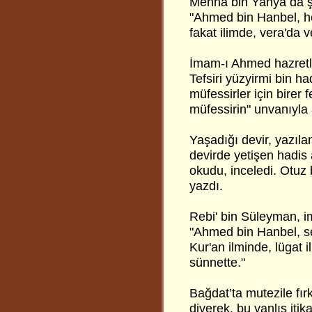
Menha bin Yahya da şö
"Ahmed bin Hanbel, he
fakat ilimde, vera'da 
İmam-ı Ahmed hazretle
Tefsiri yüzyirmi bin ha
müfessirler için birer 
müfessirin" unvanıyla a
Yaşadığı devir, yazılan
devirde yetişen hadis 
okudu, inceledi. Otuz b
yazdı.
Rebi' bin Süleyman, im
"Ahmed bin Hanbel, se
Kur'an ilminde, lügat 
sünnette."
Bağdat’ta mutezile fı
diyerek, bu yanlış iti