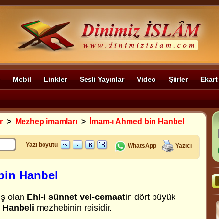
Mobil
Linkler
Sesli Yayınlar
Video
Şiirler
Ekart
r
>
Mezhep imamları
>
İmam-ı Ahmed bin Hanbel
Yazı boyutu
WhatsApp
Yazıcı
bin Hanbel
iş olan
Ehl-i sünnet vel-cemaat
in dört büyük
n
Hanbeli
mezhebinin reisidir.