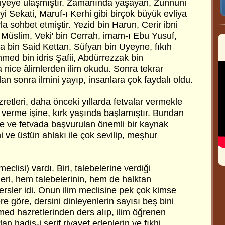
viyeye ulaşmıştır. Zamanında yaşayan, Zünnuni
i-yi Sekati, Maruf-ı Kerhi gibi birçok büyük evliya
la sohbet etmiştir. Yezid bin Harun, Cerir ibni
 Müslim, Veki' bin Cerrah, imam-ı Ebu Yusuf,
a bin Said Kettan, Süfyan bin Uyeyne, fıkıh
ed bin idris Şafii, Abdürrezzak bin
ice âlimlerden ilim okudu. Sonra tekrar
 sonra ilmini yayıp, insanlara çok faydalı oldu.
etleri, daha önceki yıllarda fetvalar vermekle
 verme işine, kırk yaşında başlamıştır. Bundan
de ve fetvada başvurulan önemli bir kaynak
i ve üstün ahlakı ile çok sevilip, meşhur
meclisi) vardı. Biri, talebelerine verdiği
eri, hem talebelerinin, hem de halktan
dersler idi. Onun ilim meclisine pek çok kimse
lere göre, dersini dinleyenlerin sayısı beş bini
ed hazretlerinden ders alıp, ilim öğrenen
n hadis-i şerif rivayet edenlerin ve fıkhi