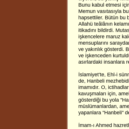
Bunu kabul etmesi için
Memun vasıtasıyla bu 
hapsettiler. Bütün bu 
Allahü teâlânın kelamı
itikadını bildirdi. Mut
işkencelere maruz kald
mensuplarını saraydan
ve yakınlık gösterdi. 
ve işkenceden kurtuld
asırlardaki insanlara 
İslamiyet’te, Ehl-i sün
de, Hanbeli mezhebidi
imamıdır. O, ictihadla
kavuşmaları için, amel
gösterdiği bu yola "Ha
müslümanlardan, amel
yapanlara "Hanbeli" de
İmam-ı Ahmed hazretler