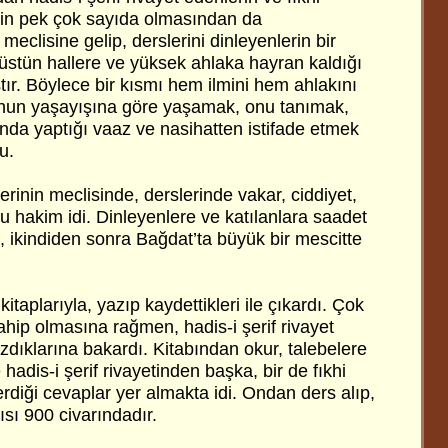
rin pek çok sayıda olmasından da
eclisine gelip, derslerini dinleyenlerin bir
üstün hallere ve yüksek ahlaka hayran kaldığı
ştır. Böylece bir kısmı hem ilmini hem ahlakını
 onun yaşayışına göre yaşamak, onu tanımak,
da yaptığı vaaz ve nasihatten istifade etmek
u.
inin meclisinde, derslerinde vakar, ciddiyet,
 hakim idi. Dinleyenlere ve katılanlara saadet
ni, ikindiden sonra Bağdat’ta büyük bir mescitte
taplarıyla, yazıp kaydettikleri ile çıkardı. Çok
sahip olmasına rağmen, hadis-i şerif rivayet
dıklarına bakardı. Kitabından okur, talebelere
 hadis-i şerif rivayetinden başka, bir de fıkhi
diği cevaplar yer almakta idi. Ondan ders alıp,
ısı 900 civarındadır.