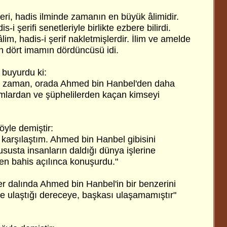
ri, hadis ilminde zamanın en büyük âlimidir.
i şerifi senetleriyle birlikte ezbere bilirdi.
im, hadis-i şerif nakletmişlerdir. İlim ve amelde
an dört imamın dördüncüsü idi.
i buyurdu ki:
ım zaman, orada Ahmed bin Hanbel'den daha
amlardan ve şüphelilerden kaçan kimseyi
öyle demiştir:
 karşılaştım. Ahmed bin Hanbel gibisini
susta insanların daldığı dünya işlerine
en bahis açılınca konuşurdu."
er dalında Ahmed bin Hanbel'in bir benzerini
 ulaştığı dereceye, başkası ulaşamamıştır"