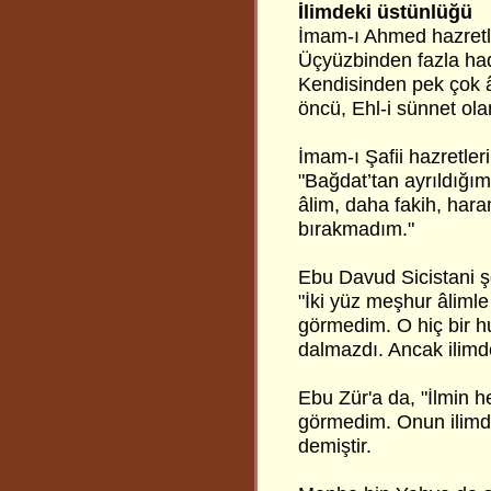
İlimdeki üstünlüğü
İmam-ı Ahmed hazretle
Üçyüzbinden fazla hadis-
Kendisinden pek çok âl
öncü, Ehl-i sünnet ol
İmam-ı Şafii hazretler
"Bağdat’tan ayrıldığ
âlim, daha fakih, har
bırakmadım."
Ebu Davud Sicistani ş
"İki yüz meşhur âlimle
görmedim. O hiç bir hu
dalmazdı. Ancak ilimd
Ebu Zür'a da, "İlmin h
görmedim. Onun ilimde
demiştir.