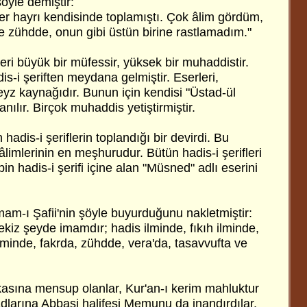
yle demiştir:
r hayrı kendisinde toplamıştı. Çok âlim gördüm,
ve zühdde, onun gibi üstün birine rastlamadım."
ri büyük bir müfessir, yüksek bir muhaddistir.
dis-i şeriften meydana gelmiştir. Eserleri,
feyz kaynağıdır. Bunun için kendisi "Üstad-ül
nılır. Birçok muhaddis yetiştirmiştir.
 hadis-i şeriflerin toplandığı bir devirdi. Bu
âlimlerinin en meşhurudur. Bütün hadis-i şerifleri
in hadis-i şerifi içine alan "Müsned" adlı eserini
am-ı Şafii'nin şöyle buyurduğunu nakletmiştir:
kiz şeyde imamdır; hadis ilminde, fıkıh ilminde,
ilminde, fakrda, zühdde, vera'da, tasavvufta ve
rkasına mensup olanlar, Kur'an-ı kerim mahluktur
kadlarına Abbasi halifesi Memunu da inandırdılar.