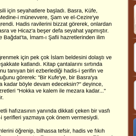
ili için seyahatlere başladı. Basra, Küfe,
edine-i münevvere, Şam ve el-Cezire'ye
ğrendi. Hadis ravilerini bizzat görerek, onlardan
 Basra ve Hicaz'a beşer defa seyahat yapmıştır.
Bağdat’ta, İmam-ı Şafii hazretlerinden ilim
renmek için pek çok İslam beldesini dolaştı ve
akkate katlandı. Kitap çantalarını sırtında
onu tanıyan biri ezberlediği hadis-i şerifin ve
luğunu görerek: "Bir Kufe'ye, bir Basra'ya
a kadar böyle devam edeceksin?" deyince,
etleri "Hokka ve kalem ile mezara kadar..."
r.
li hafızasının yanında dikkati çeken bir vasfı
is-i şerifleri yazmaya çok önem vermesiydi.
erini öğrenip, bilhassa tefsir, hadis ve fıkıh