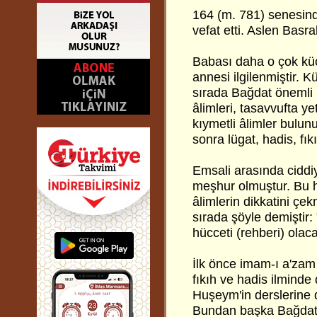
164 (m. 781) senesind
vefat etti. Aslen Basr
Babası daha o çok küçü
annesi ilgilenmiştir. K
sırada Bağdat önemli b
âlimleri, tasavvufta ye
kıymetli âlimler bulu
sonra lügat, hadis, fık
Emsali arasında ciddiy
meşhur olmuştur. Bu h
âlimlerin dikkatini ç
sırada şöyle demiştir
hücceti (rehberi) olaca
İlk önce imam-ı a'zam 
fıkıh ve hadis ilminde
Huşeym'in derslerine d
Bundan başka Bağdat’