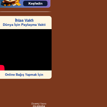
İhlas Vakfı
Dünya İçin Paylaşma Vakti
Online Bağış Yapmak İçin
Ziyaretçi Sayısı
252.010.854