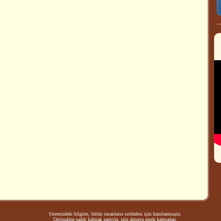
Sitemizdeki bilgiler, bütün insanların istifadesi için hazırlanmıştır.
Orijinaline sadık kalmak şartıyla, izin almaya gerek kalmadan,