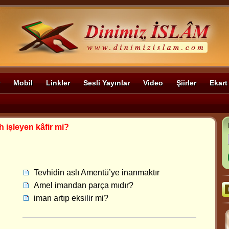
Mobil
Linkler
Sesli Yayınlar
Video
Şiirler
Ekart
 işleyen kâfir mi?
Tevhidin aslı Amentü’ye inanmaktır
Amel imandan parça mıdır?
iman artıp eksilir mi?