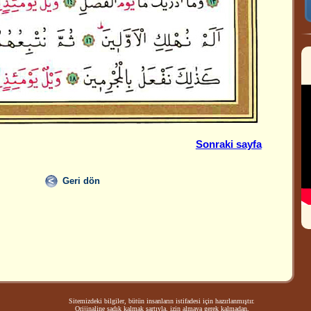
Sonraki sayfa
Geri dön
Sitemizdeki bilgiler, bütün insanların istifadesi için hazırlanmıştır.
Orijinaline sadık kalmak şartıyla, izin almaya gerek kalmadan,