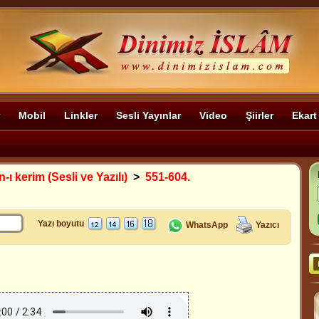
Mobil
Linkler
Sesli Yayınlar
Video
Şiirler
Ekart
-ı kerim (Sesli ve Yazılı)
>
551-604.
Yazı boyutu
WhatsApp
Yazıcı