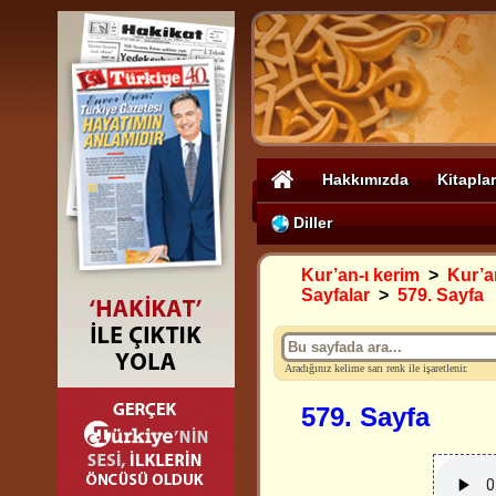
Hakkımızda
Kitaplar
Diller
Kur’an-ı kerim
>
Kur’an
Sayfalar
>
579. Sayfa
Aradığınız kelime sarı renk ile işaretlenir.
579. Sayfa