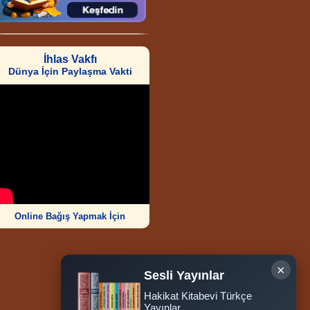
İhlas Vakfı
Dünya İçin Paylaşma Vakti
Online Bağış Yapmak İçin
×
Sesli Yayınlar
Hakikat Kitabevi Türkçe
Ziyaretçi Sayısı
Yayınlar
252.008.196