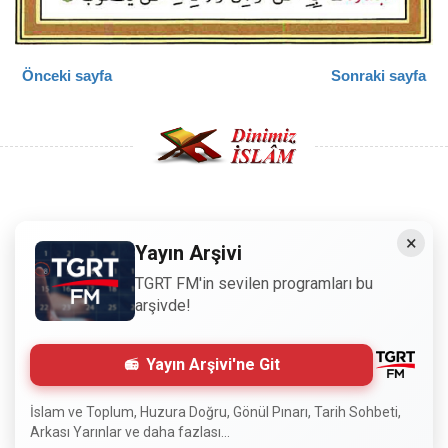
Önceki sayfa
Sonraki sayfa
Copyright © 2008 - Dinimiz İslam. Her Hakkı Saklıdır.
×
Yayın Arşivi
Sitemizdeki bilgiler, bütün insanların istifadesi için
TGRT FM'in sevilen programları bu
hazırlanmıştır. Orijinaline sadık kalmak şartıyla, izin
arşivde!
almaya gerek kalmadan, herkes istediği gibi alıp istifade
edebilir.
Yayın Arşivi'ne Git
Normal Siteyi Göster
İslam ve Toplum, Huzura Doğru, Gönül Pınarı, Tarih Sohbeti,
Arkası Yarınlar ve daha fazlası...