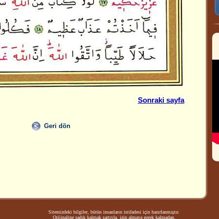
Sonraki sayfa
Geri dön
Sitemizdeki bilgiler, bütün insanların istifadesi için hazırlanmıştır.
Orijinaline sadık kalmak şartıyla, izin almaya gerek kalmadan,