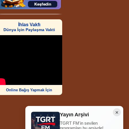
İhlas Vakfı
Dünya İçin Paylaşma Vakti
Online Bağış Yapmak İçin
×
Yayın Arşivi
TGRT FM'in sevilen
Ziyaretçi Sayısı
programları bu arşivde!
252.009.033