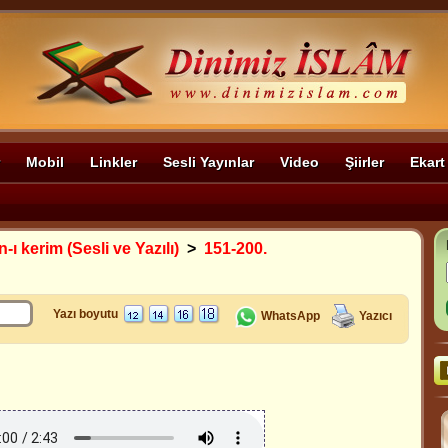
Mobil
Linkler
Sesli Yayınlar
Video
Şiirler
Ekart
-ı kerim (Sesli ve Yazılı)
>
151-200.
Yazı boyutu
WhatsApp
Yazıcı