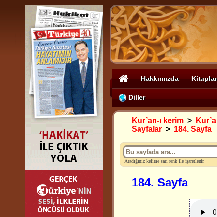
Hakkımızda
Kitaplar
Diller
Kur’an-ı kerim
>
Kur’an
Sayfalar
>
184. Sayfa
Aradığınız kelime sarı renk ile işaretlenir.
184. Sayfa