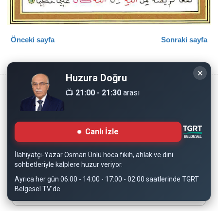
Önceki sayfa
Sonraki sayfa
×
Huzura Doğru
📺
21:00 - 21:30
arası
Copyright © 2008 - Dinimiz İslam. Her Hakkı Saklıdır.
Canlı İzle
Sitemizdeki bilgiler, bütün insanların istifadesi için
hazırlanmıştır. Orijinaline sadık kalmak şartıyla, izin
İlahiyatçı-Yazar Osman Ünlü hoca fıkıh, ahlak ve dini
almaya gerek kalmadan, herkes istediği gibi alıp istifade
sohbetleriyle kalplere huzur veriyor.
edebilir.
Ayrıca her gün 06:00 - 14:00 - 17:00 - 02:00 saatlerinde TGRT
Belgesel TV'de
Normal Siteyi Göster