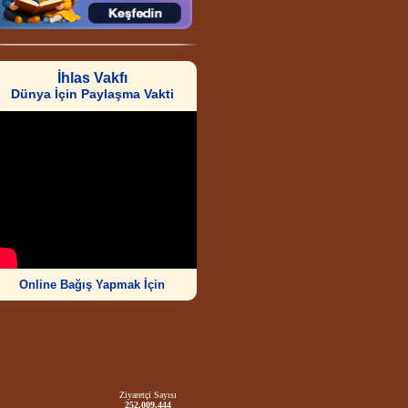
İhlas Vakfı
Dünya İçin Paylaşma Vakti
Online Bağış Yapmak İçin
Ziyaretçi Sayısı
252.009.444