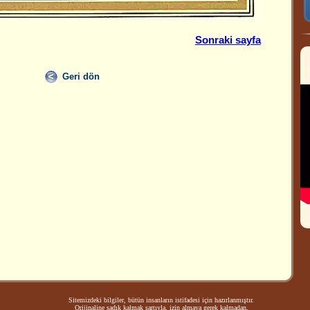
Sonraki sayfa
Geri dön
Sitemizdeki bilgiler, bütün insanların istifadesi için hazırlanmıştır.
Orijinaline sadık kalmak şartıyla, izin almaya gerek kalmadan,