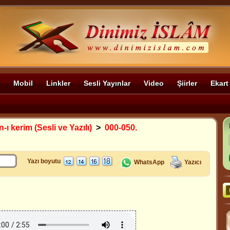
Mobil
Linkler
Sesli Yayınlar
Video
Şiirler
Ekart
-ı kerim (Sesli ve Yazılı)
>
000-050.
Yazı boyutu
WhatsApp
Yazıcı