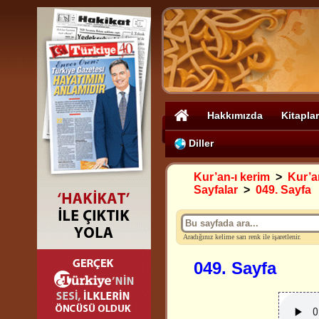
Hakkımızda
Kitaplar
Diller
Kur’an-ı kerim
>
Kur’an
Sayfalar
>
049. Sayfa
Aradığınız kelime sarı renk ile işaretlenir.
049. Sayfa