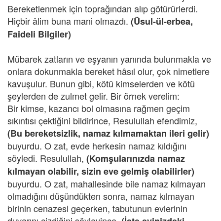
Bereketlenmek için toprağından alıp götürürlerdi.
Hiçbir âlim buna mani olmazdı.
(Üsul-ül-erbea,
Faideli Bilgiler)
Mübarek zatların ve eşyanın yanında bulunmakla ve
onlara dokunmakla bereket hâsıl olur, çok nimetlere
kavuşulur. Bunun gibi, kötü kimselerden ve kötü
şeylerden de zulmet gelir. Bir örnek verelim:
Bir kimse, kazancı bol olmasına rağmen geçim
sıkıntısı çektiğini bildirince, Resulullah efendimiz,
(Bu bereketsizlik, namaz kılmamaktan ileri gelir)
buyurdu. O zat, evde herkesin namaz kıldığını
söyledi. Resulullah,
(Komşularınızda namaz
kılmayan olabilir, sizin eve gelmiş olabilirler)
buyurdu. O zat, mahallesinde bile namaz kılmayan
olmadığını düşündükten sonra, namaz kılmayan
birinin cenazesi geçerken, tabutunun evlerinin
duvarını çizdiğini söyleyince,