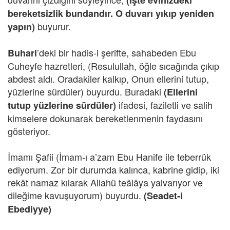
(İşte evinizdeki
bereketsizlik bundandır. O duvarı yıkıp yeniden
buyurur.
yapın)
’deki bir hadis-i şerifte, sahabeden Ebu
Buhari
Cuheyfe hazretleri, (Resulullah, öğle sıcağında çıkıp
abdest aldı. Oradakiler kalkıp, Onun ellerini tutup,
yüzlerine sürdüler) buyurdu. Buradaki
(Ellerini
ifadesi, faziletli ve salih
tutup yüzlerine sürdüler)
kimselere dokunarak bereketlenmenin faydasını
gösteriyor.
İmamı Şafii (İmam-ı a’zam Ebu Hanife ile teberrük
ediyorum. Zor bir durumda kalınca, kabrine gidip, iki
rekât namaz kılarak Allahü teâlâya yalvarıyor ve
dileğime kavuşuyorum) buyurdu.
(Seadet-i
Ebediyye)