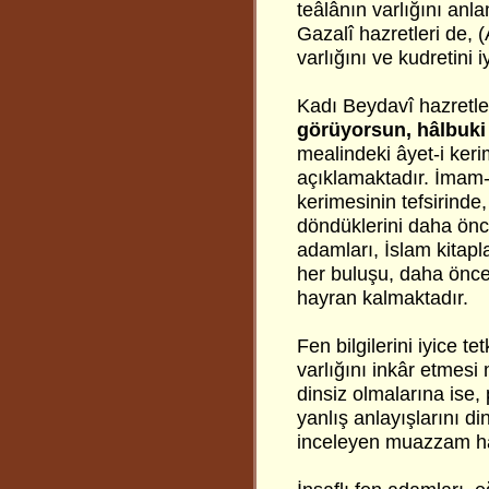
teâlânın varlığını an
Gazalî hazretleri de, 
varlığını ve kudretini
Kadı Beydavî hazretle
görüyorsun, hâlbuki 
mealindeki âyet-i keri
açıklamaktadır. İmam-ı
kerimesinin tefsirinde,
döndüklerini daha önce
adamları, İslam kitapl
her buluşu, daha önc
hayran kalmaktadır.
Fen bilgilerini iyice t
varlığını inkâr etmesi
dinsiz olmalarına ise, 
yanlış anlayışlarını d
inceleyen muazzam har