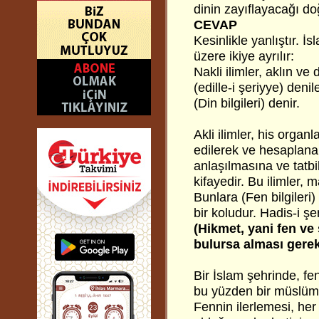
dinin zayıflayacağı d
CEVAP
Kesinlikle yanlıştır. İsl
üzere ikiye ayrılır:
Nakli ilimler, aklın v
(edille-i şeriyye) den
(Din bilgileri) denir.
Akli ilimler, his organl
edilerek ve hesaplanara
anlaşılmasına ve tatbi
kifayedir. Bu ilimler, 
Bunlara (Fen bilgileri) 
bir koludur. Hadis-i şe
(Hikmet, yani fen ve
bulursa alması gereki
Bir İslam şehrinde, fen
bu yüzden bir müslüman
Fennin ilerlemesi, her 