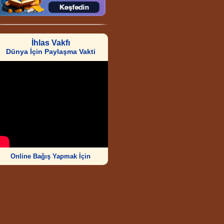
İhlas Vakfı
Dünya İçin Paylaşma Vakti
Online Bağış Yapmak İçin