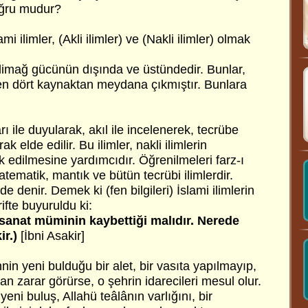
oğru mudur?
ami ilimler, (Akli ilimler) ve (Nakli ilimler) olmak
e dimağ gücünün dışında ve üstündedir. Bunlar,
ilen dört kaynaktan meydana çıkmıştır. Bunlara
arı ile duyularak, akıl ile incelenerek, tecrübe
k elde edilir. Bu ilimler, nakli ilimlerin
k edilmesine yardımcıdır. Öğrenilmeleri farz-ı
matematik, mantık ve bütün tecrübi ilimlerdir.
de denir. Demek ki (fen bilgileri) İslami ilimlerin
rifte buyuruldu ki:
 sanat müminin kaybettiği malıdır. Nerede
r.)
[İbni Asakir]
nin yeni bulduğu bir alet, bir vasıta yapılmayıp,
 zarar görürse, o şehrin idarecileri mesul olur.
yeni buluş, Allahü teâlânın varlığını, bir