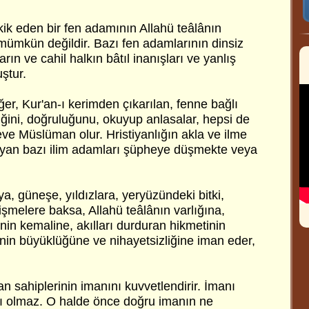
etkik eden bir fen adamının Allahü teâlânın
 mümkün değildir. Bazı fen adamlarının dinsiz
rın ve cahil halkın bâtıl inanışları ve yanlış
ştur.
eğer, Kur'an-ı kerimden çıkarılan, fenne bağlı
eliğini, doğruluğunu, okuyup anlasalar, hepsi de
ve Müslüman olur. Hristiyanlığın akla ve ilme
uyan bazı ilim adamları şüpheye düşmekte veya
ya, güneşe, yıldızlara, yeryüzündeki bitki,
şmelere baksa, Allahü teâlânın varlığına,
sinin kemaline, akılları durduran hikmetinin
nin büyüklüğüne ve nihayetsizliğine iman eder,
an sahiplerinin imanını kuvvetlendirir. İmanı
ı olmaz. O halde önce doğru imanın ne