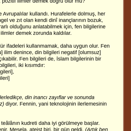
n, pozitif ilimler demek doğru olur mu?
ce Avrupalılar kullandı. Hurafelerle dolmuş, her
gel ve zıt olan kendi dinî inançlarının bozuk,
arlı olduğunu anlatabilmek için, fen bilgilerine
f ilimler demek zorunda kaldılar.
ür ifadeleri kullanmamak, daha uygun olur. Fen
u] ilim denince, din bilgileri negatif [olumsuz]
ıkabilir. Fen bilgileri de, İslam bilgilerinin bir
gileri, iki kısımdır:
gileri],
ileri]
lerledikçe, din inancı zayıflar ve sonunda
az)
diyor. Fennin, yani teknolojinin ilerlemesinin
ü teâlânın kudreti daha iyi görülmeye başlar.
ir. Mesela, ateist biri, bir gün geldi.
(Artık ben