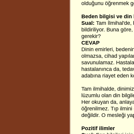
olduğunu öğrenmek ge
Beden bilgisi ve din 
Sual:
Tam İlmihal'de, b
bildiriliyor. Buna göre
gerekir?
CEVAP
Dinin emirleri, bedeni
olmazsa, cihad yapıla
savunulamaz. Hastalan
hastalanınca da, teda
adabına riayet eden k
Tam ilmihalde, dinimizi
lüzumlu olan din bilgi
Her okuyan da, anlaya
öğrenilmez. Tıp ilmini
değildir. O mesleği ya
Pozitif ilimler