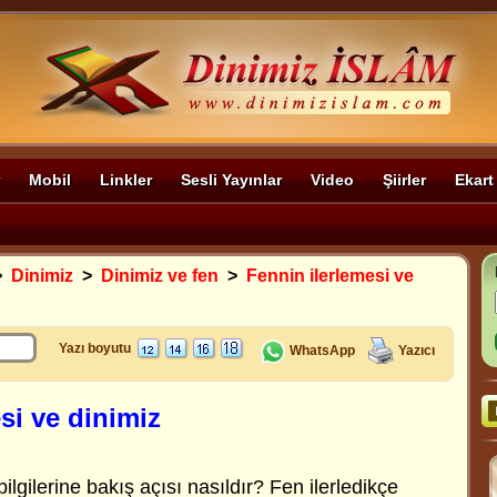
Mobil
Linkler
Sesli Yayınlar
Video
Şiirler
Ekart
>
Dinimiz
>
Dinimiz ve fen
>
Fennin ilerlemesi ve
Yazı boyutu
WhatsApp
Yazıcı
si ve dinimiz
bilgilerine bakış açısı nasıldır? Fen ilerledikçe