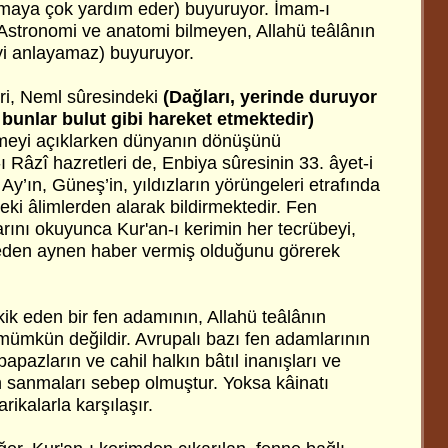
lamaya çok yardım eder) buyuruyor. İmam-ı
(Astronomi ve anatomi bilmeyen, Allahü teâlânın
 iyi anlayamaz) buyuruyor.
ri, Neml sûresindeki
(Dağları, yerinde duruyor
bunlar bulut gibi hareket etmektedir)
meyi
açıklarken dünyanın dönüşünü
 Râzî hazretleri de, Enbiya sûresinin 33. âyet-i
 Ay’ın, Güneş’in, yıldızların yörüngeleri etrafında
ki âlimlerden alarak bildirmektedir. Fen
arını okuyunca Kur'an-ı kerimin her tecrübeyi,
eden aynen haber vermiş olduğunu görerek
etkik eden bir fen adamının, Allahü teâlânın
 mümkün değildir. Avrupalı bazı fen adamlarının
papazların ve cahil halkın bâtıl inanışları ve
in sanmaları sebep olmuştur. Yoksa kâinatı
ikalarla karşılaşır.