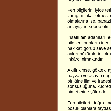
Fen bilgilerini iyice t
varlığını inkâr etmesi
olmalarına ise, papazla
anlayışları sebep olmu
İnsaflı fen adamları, 
bilgileri, bunların inc
hakikati görüp seve se
aykırı hükümlerini ok
inkârcı olmaktadır.
Akıllı kimse, gökteki a
hayvan ve acayip deği
birliğine ilim ve irade
sonsuzluğuna, kudreti
nimetlerine şükreder.
Fen bilgileri, doğru im
bozuk olanlara faydas