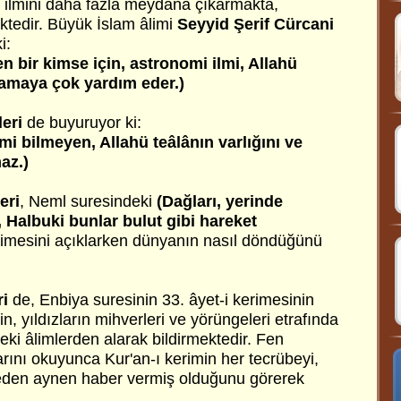
e ilmini daha fazla meydana çıkarmakta,
ktedir. Büyük İslam âlimi
Seyyid Şerif Cürcani
i:
en bir kimse için, astronomi ilmi, Allahü
nlamaya çok yardım eder.)
eri
de buyuruyor ki:
i bilmeyen, Allahü teâlânın varlığını ve
az.)
eri
, Neml suresindeki
(Dağları, yerinde
Halbuki bunlar bulut gibi hareket
rimesini açıklarken dünyanın nasıl döndüğünü
ri
de, Enbiya suresinin 33. âyet-i kerimesinin
in, yıldızların mihverleri ve yörüngeleri etrafında
ki âlimlerden alarak bildirmektedir. Fen
arını okuyunca Kur'an-ı kerimin her tecrübeyi,
eden aynen haber vermiş olduğunu görerek