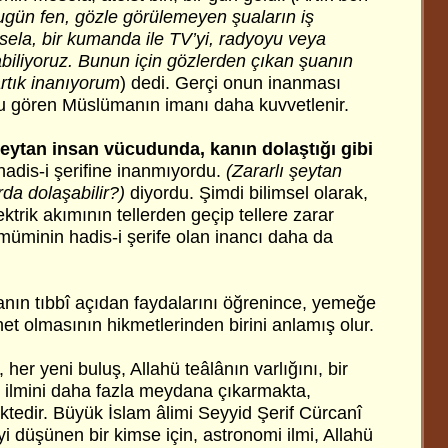
gün fen, gözle görülemeyen şuaların iş
esela, bir kumanda ile TV’yi, radyoyu veya
biliyoruz. Bunun için gözlerden çıkan şuanın
rtık inanıyorum
) dedi. Gerçi onun inanması
 gören Müslümanın imanı daha kuvvetlenir.
eytan insan vücudunda, kanın dolaştığı gibi
adis-i şerifine inanmıyordu.
(Zararlı şeytan
rda dolaşabilir?)
diyordu. Şimdi bilimsel olarak,
ktrik akımının tellerden geçip tellere zarar
müminin hadis-i şerife olan inancı daha da
ın tıbbî açıdan faydalarını öğrenince, yemeğe
t olmasının hikmetlerinden birini anlamış olur.
, her yeni buluş, Allahü teâlânın varlığını, bir
e ilmini daha fazla meydana çıkarmakta,
ktedir. Büyük İslam âlimi Seyyid Şerif Cürcanî
 iyi düşünen bir kimse için, astronomi ilmi, Allahü