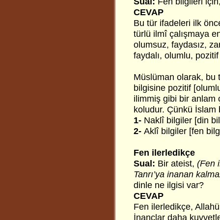
Sual:
Fen bilgileri içi
CEVAP
Bu tür ifadeleri ilk ön
türlü ilmî çalışmaya en
olumsuz, faydasız, zar
faydalı, olumlu, poziti
Müslüman olarak, bu t
bilgisine pozitif [oluml
ilimmiş gibi bir anlam ç
koludur. Çünkü İslam bil
1-
Naklî bilgiler [din bil
2-
Aklî bilgiler [fen bilg
Fen ilerledikçe
Sual:
Bir ateist,
(Fen i
Tanrı’ya inanan kalm
dinle ne ilgisi var?
CEVAP
Fen ilerledikçe, Allah
İnançlar daha kuvvetlen