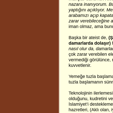
nazara inanıyorum. Bu
yaptığını açıklıyor. M
arabamızı açıp kapata
zarar verebileceğine a
iman olmaz, ama bunu
Başka bir ateist de,
(Ş
damarlarda dolaşır)
h
nasıl olur da, damarla
çok zarar verebilen ele
vermediği görülünce, 
kuvvetlenir.
Yemeğe tuzla başlaman
tuzla başlamanın sünne
Teknolojinin ilerlemesi
olduğunu, kudretini v
İslamiyet’i destekleme
hazretleri, (Aklı olan,