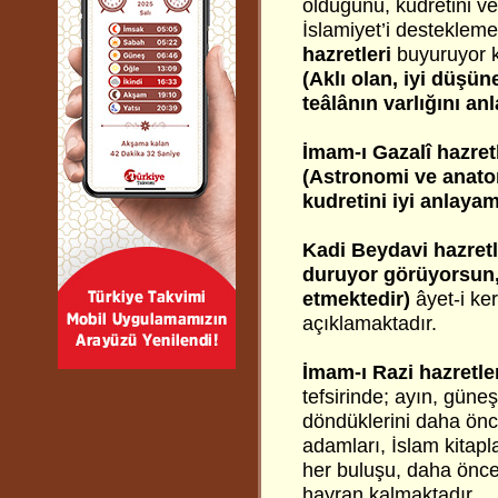
olduğunu, kudretini v
İslamiyet’i destekleme
hazretleri
buyuruyor k
(Aklı olan, iyi düşün
teâlânın varlığını a
İmam-ı Gazalî hazretl
(Astronomi ve anatom
kudretini iyi anlayam
Kadi Beydavi hazretl
duruyor görüyorsun, 
etmektedir)
âyet-i ke
açıklamaktadır.
İmam-ı Razi hazretle
tefsirinde; ayın, güneş
döndüklerini daha önce
adamları, İslam kitapl
her buluşu, daha önc
hayran kalmaktadır.