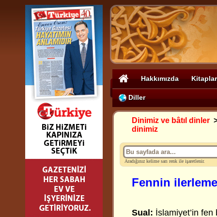
Hakkımızda
Kitaplar
Diller
Dinimiz ve bâtıl dinler
dinimiz
Aradığınız kelime sarı renk ile işaretlenir.
Fennin ilerleme
Sual:
İslamiyet’in fen 