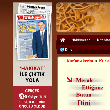
Hakkımızda
Kitaplar
Diller
Kur’an-ı kerim
>
Kur’a