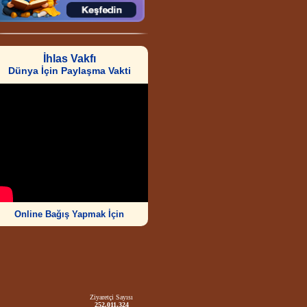
İhlas Vakfı
Dünya İçin Paylaşma Vakti
Online Bağış Yapmak İçin
Ziyaretçi Sayısı
252.011.324