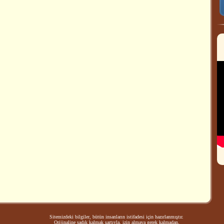
Sitemizdeki bilgiler, bütün insanların istifadesi için hazırlanmıştır.
Orijinaline sadık kalmak şartıyla, izin almaya gerek kalmadan,