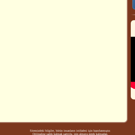
Sitemizdeki bilgiler, bütün insanların istifadesi için hazırlanmıştır.
Orijinaline sadık kalmak şartıyla, izin almaya gerek kalmadan,