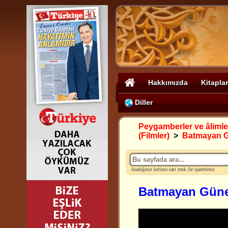
Hakkımızda
Kitaplar
Diller
Peygamberler ve âlimle
(Filmler)
>
Batmayan Gü
Aradığınız kelime sarı renk ile işaretlenir.
Batmayan Güneş