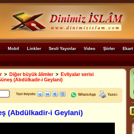
Mobil
Linkler
Sesli Yayınlar
Video
Şiirler
Ekart
r
>
Diğer büyük âlimler
>
Evliyalar serisi
neş (Abdülkadir-i Geylani)
Yazı boyutu
WhatsApp
Yazıcı
 (Abdülkadir-i Geylani)