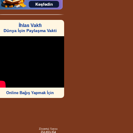
İhlas Vakfı
Dünya İçin Paylaşma Vakti
Online Bağış Yapmak İçin
Ziyaretçi Sayısı
252.013.354