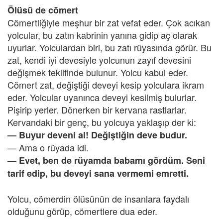
Ölüsü de cömert
Cömertliğiyle meşhur bir zat vefat eder. Çok acıkan
yolcular, bu zatın kabrinin yanına gidip aç olarak
uyurlar. Yolculardan biri, bu zatı rüyasında görür. Bu
zat, kendi iyi devesiyle yolcunun zayıf devesini
değişmek teklifinde bulunur. Yolcu kabul eder.
Cömert zat, değiştiği deveyi kesip yolculara ikram
eder. Yolcular uyanınca deveyi kesilmiş bulurlar.
Pişirip yerler. Dönerken bir kervana rastlarlar.
Kervandaki bir genç, bu yolcuya yaklaşıp der ki:
— Buyur deveni al! Değiştiğin deve budur.
— Ama o rüyada idi.
— Evet, ben de rüyamda babamı gördüm. Seni
tarif edip, bu deveyi sana vermemi emretti.
Yolcu, cömerdin ölüsünün de insanlara faydalı
olduğunu görüp, cömertlere dua eder.