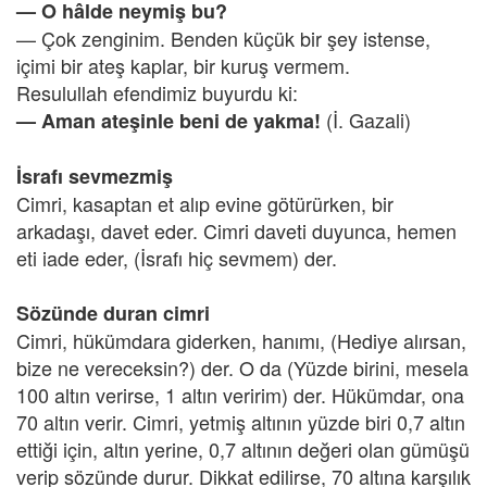
— O hâlde neymiş bu?
— Çok zenginim. Benden küçük bir şey istense,
içimi bir ateş kaplar, bir kuruş vermem.
Resulullah efendimiz buyurdu ki:
(İ. Gazali)
— Aman ateşinle beni de yakma!
İsrafı sevmezmiş
Cimri, kasaptan et alıp evine götürürken, bir
arkadaşı, davet eder. Cimri daveti duyunca, hemen
eti iade eder, (İsrafı hiç sevmem) der.
Sözünde duran cimri
Cimri, hükümdara giderken, hanımı, (Hediye alırsan,
bize ne vereceksin?) der. O da (Yüzde birini, mesela
100 altın verirse, 1 altın veririm) der. Hükümdar, ona
70 altın verir. Cimri, yetmiş altının yüzde biri 0,7 altın
ettiği için, altın yerine, 0,7 altının değeri olan gümüşü
verip sözünde durur. Dikkat edilirse, 70 altına karşılık