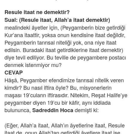
Resule itaat ne demektir?
Sual: (Resule itaat, Allah’a itaat demektir)
mealindeki âyetler için, (Peygamberin bize getirdiği
Kur’ana itaattir, yoksa onun kendisine itaat değildir,
Peygamberin tanrısal niteliği yok, ona niye itaat
edilsin. Buradaki itaat getirdiklerine itaat demektir)
diye tevil ediliyor. Bu teville de peygambere postacı
denmek istenmiyor mu?
CEVAP
Hâşâ, Peygamber efendimize tanrısal nitelik veren
kimdir? Bu nasıl iftira öyle? Bu, misyonerlerin
maşası 19’cuların iftirasıdır. Nitekim, Reşat Halife’ye
peygamber diyen 19’cu bir kâfir, aynı iddiada
bulununca,
demişti ki:
Sadreddin Hoca
(Eğer, Allah’a itaat, Allah’ın âyetlerine itaat, Resule
itaat de, onun Allah’tan getirdiği âyetlere itaat ise,