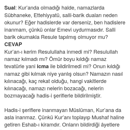
: Kur’anda olmadığı halde, namazlarda
Sual
Sübhaneke, Ettehiyyatü, salli-barik duaları neden
okunur? Eğer hadislerde var derseniz, ben hadislere
inanmam, çünkü onlar Emevi uydurmasıdır. Salli
barik okumakla Resule tapılmış olmuyor mu?
CEVAP
Kur’an-ı kerim Resulullaha inmedi mi? Resulullah
namaz kılmadı mı? Ömür boyu kıldığı namaz
tevatürle yani
ile bildirilmedi mi? Onun kıldığı
icma
namaz gibi kılmak niye yanlış olsun? Namazın nasıl
kılınacağı, kaç rekat olduğu, hangi vakitlerde
kılınacağı, namazı nelerin bozacağı, nelerin
bozmayacağı hadis-i şeriflerle bildirilmiştir.
Hadis-i şeriflere inanmayan Müslüman, Kur’ana da
asla inanmaz. Çünkü Kur’anı toplayıp Mushaf haline
getiren Eshab-ı kiramdır. Onların bildirdiği âyetlere