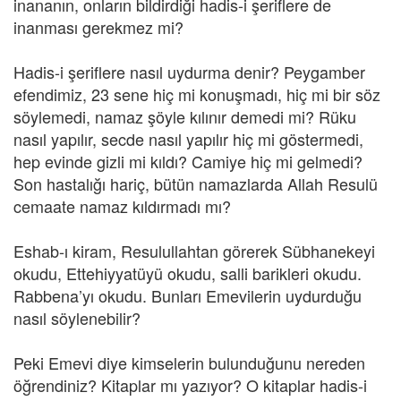
inananın, onların bildirdiği hadis-i şeriflere de
inanması gerekmez mi?
Hadis-i şeriflere nasıl uydurma denir? Peygamber
efendimiz, 23 sene hiç mi konuşmadı, hiç mi bir söz
söylemedi, namaz şöyle kılınır demedi mi? Rüku
nasıl yapılır, secde nasıl yapılır hiç mi göstermedi,
hep evinde gizli mi kıldı? Camiye hiç mi gelmedi?
Son hastalığı hariç, bütün namazlarda Allah Resulü
cemaate namaz kıldırmadı mı?
Eshab-ı kiram, Resulullahtan görerek Sübhanekeyi
okudu, Ettehiyyatüyü okudu, salli barikleri okudu.
Rabbena’yı okudu. Bunları Emevilerin uydurduğu
nasıl söylenebilir?
Peki Emevi diye kimselerin bulunduğunu nereden
öğrendiniz? Kitaplar mı yazıyor? O kitaplar hadis-i