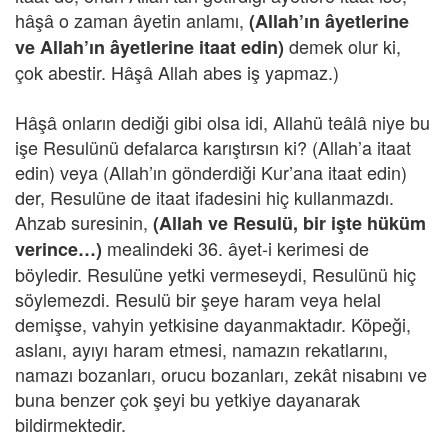
hâşâ o zaman âyetin anlamı,
(Allah’ın âyetlerine
demek olur ki,
ve Allah’ın âyetlerine itaat edin)
çok abestir. Hâşâ Allah abes iş yapmaz.)
Hâşâ onların dediği gibi olsa idi, Allahü teâlâ niye bu
işe Resulünü defalarca karıştırsın ki? (Allah’a itaat
edin) veya (Allah’ın gönderdiği Kur’ana itaat edin)
der, Resulüne de itaat ifadesini hiç kullanmazdı.
Ahzab suresinin,
(Allah ve Resulü, bir işte hüküm
mealindeki 36. âyet-i kerimesi de
verince…)
böyledir. Resulüne yetki vermeseydi, Resulünü hiç
söylemezdi. Resulü bir şeye haram veya helal
demişse, vahyin yetkisine dayanmaktadır. Köpeği,
aslanı, ayıyı haram etmesi, namazın rekatlarını,
namazı bozanları, orucu bozanları, zekât nisabını ve
buna benzer çok şeyi bu yetkiye dayanarak
bildirmektedir.