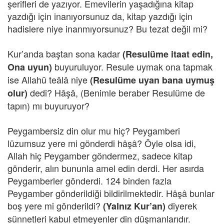
şerifleri de yazıyor. Emevilerin yaşadığına kitap
yazdığı için inanıyorsunuz da, kitap yazdığı için
hadislere niye inanmıyorsunuz? Bu tezat değil mi?
Kur’anda baştan sona kadar
(Resulüme itaat edin,
buyuruluyor. Resule uymak ona tapmak
Ona uyun)
ise Allahü teâlâ niye
(Resulüme uyan bana uymuş
dedi? Hâşâ, (Benimle beraber Resulüme de
olur)
tapın) mı buyuruyor?
Peygambersiz din olur mu hiç? Peygamberi
lüzumsuz yere mi gönderdi hâşâ? Öyle olsa idi,
Allah hiç Peygamber göndermez, sadece kitap
gönderir, alın bununla amel edin derdi. Her asırda
Peygamberler gönderdi. 124 binden fazla
Peygamber gönderildiği bildirilmektedir. Hâşâ bunlar
boş yere mi gönderildi?
diyerek
(Yalnız Kur’an)
sünnetleri kabul etmeyenler din düşmanlarıdır.