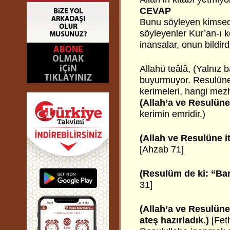
CEVAP
Bunu söyleyen kimsede
söyleyenler Kur’an-ı k
inansalar, onun bildird
Allahü teâlâ, (Yalnız b
buyurmuyor. Resulüne 
kerimeleri, hangi mezh
(Allah’a ve Resulüne 
kerimin emridir.)
(Allah ve Resulüne i
[Ahzab 71]
(Resulüm de ki: “Ban
31]
(Allah’a ve Resulün
ateş hazırladık.)
[Fet