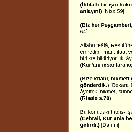
(İhtilaflı bir işin hü
anlayın!)
[Nisa 59]
(Biz her Peygamberi,
64]
Allahü teâlâ, Resulün
emredip, iman, itaat 
birlikte bildiriyor. İki 
(Kur’anı insanlara aç
(Size kitabı, hikmeti
gönderdik.)
[Bekara 1
âyetteki hikmet, sünnet
(Risale s.78)
Bu konudaki hadis-i şer
(Cebrail, Kur’anla b
getirdi.)
[Darimi]