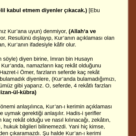
lil kabul etmem diyenler çıkacak.)
[Ebu
lnız Kur’ana uyun) denmiyor,
(Allah’a ve
or. Resulünü dışlayıp, Kur’anın açıklaması olan
n, Kur’anın ifadesiyle kâfir olur.
n söyle) diyen birine, İmran bin Husayn
! Kur’anda, namazların kaç rekât olduğunu
 Hazret-i Ömer, farzların seferde kaç rekât
 bulamadık diyenlere, (Kur’anda bulamadığımızı,
müz gibi yaparız. O, seferde, 4 rekâtlı farzları
izan-ül-kübra)
önemi anlaşılınca, Kur’an-ı kerimin açıklaması
de uymak gerektiği anlaşılır. Hadis-i şerifler
kaç rekât olduğu ve nasıl kılınacağı, zekâtın,
, hukuk bilgileri bilinemezdi. Yani hiç kimse,
mden çıkaramazdı. Şu halde Kur’an-ı kerimi