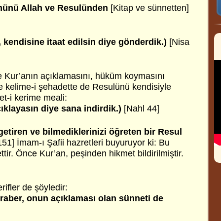
kmünü Allah
ve Resulünden
[Kitap ve sünnetten]
 kendisine itaat edilsin diye gönderdik.)
[Nisa
e Kur’anın açıklamasını, hüküm koymasını
ve kelime-i şehadette de Resulünü kendisiyle
âyet-i kerime meali:
ıklayasın diye sana indirdik.)
[Nahl 44]
 getiren ve bilmediklerinizi öğreten bir Resul
51] İmam-ı Şafii hazretleri buyuruyor ki: Bu
tir. Önce Kur’an, peşinden hikmet bildirilmiştir.
ifler de şöyledir:
eraber, onun açıklaması olan sünneti de