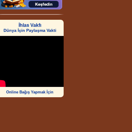
İhlas Vakfı
Dünya İçin Paylaşma Vakti
Online Bağış Yapmak İçin