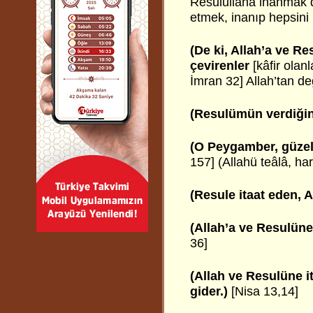
Resulullaha inanmak d
etmek, inanıp hepsini
(De ki, Allah’a ve Re
çevirenler
[kâfir olanl
İmran 32] Allah’tan de
(Resulümün verdiğini
(O Peygamber, güzel ş
157] (Allahü teâlâ, ha
(Resule itaat eden, Al
(Allah’a ve Resulüne 
36]
(Allah ve Resulüne 
gider.)
[Nisa 13,14]