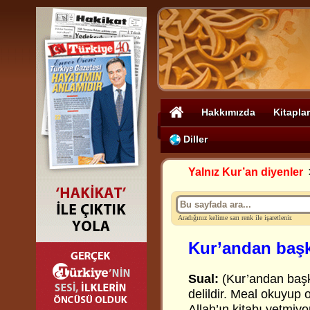
Hakkımızda
Kitaplar
Diller
Yalnız Kur’an diyenler
Aradığınız kelime sarı renk ile işaretlenir.
Kur’andan başka
Sual:
(Kur’andan başk
delildir. Meal okuyup 
Allah’ın kitabı yetmiy