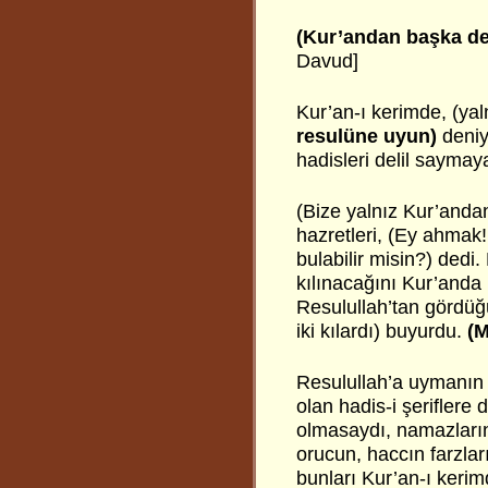
(Kur’andan başka
de
Davud]
Kur’an-ı kerimde, (ya
resulüne uyun)
deniy
hadisleri delil saymaya
(Bize yalnız Kur’anda
hazretleri, (Ey ahmak
bulabilir misin?) dedi.
kılınacağını Kur’anda
Resulullah’tan gördüğü
iki kılardı) buyurdu.
(M
Resulullah’a uymanın 
olan hadis-i şeriflere 
olmasaydı, namazların 
orucun, haccın farzları
bunları Kur’an-ı keri