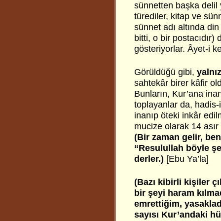
sünnetten başka delil 
türediler, kitap ve sün
sünnet adı altında din
bitti, o bir postacıdır)
gösteriyorlar. Âyet-i ke
Görüldüğü gibi,
yalnı
sahtekâr birer kâfir ol
Bunların, Kur’ana ina
toplayanlar da, hadis-i
inanıp öteki inkâr edi
mucize olarak 14 asır ö
(Bir zaman gelir, ben
“Resulullah böyle ş
derler.)
[Ebu Ya’la]
(Bazı kibirli kişiler
bir şeyi haram kılma
emrettiğim, yasakla
sayısı Kur’andaki h