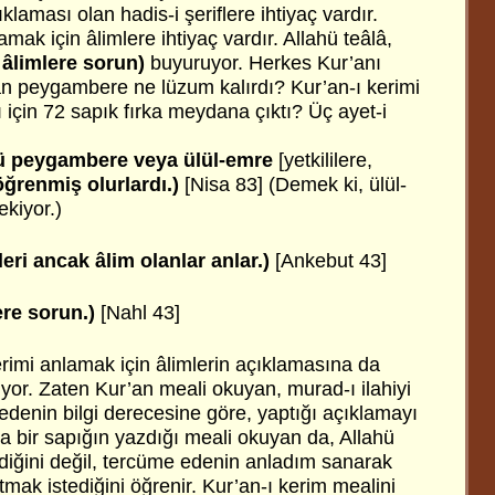
laması olan hadis-i şeriflere ihtiyaç vardır.
lamak için âlimlere ihtiyaç vardır. Allahü teâlâ,
âlimlere sorun)
buyuruyor. Herkes Kur’anı
n peygambere ne lüzum kalırdı? Kur’an-ı kerimi
için 72 sapık fırka meydana çıktı? Üç ayet-i
 peygambere veya ülül-emre
[yetkililere,
öğrenmiş olurlardı.)
[Nisa 83] (Demek ki, ülül-
kiyor.)
eri ancak âlim olanlar anlar.)
[Ankebut 43]
ere sorun.)
[Nahl 43]
erimi anlamak için âlimlerin açıklamasına da
riyor. Zaten Kur’an meali okuyan, murad-ı ilahiyi
enin bilgi derecesine göre, yaptığı açıklamayı
eya bir sapığın yazdığı meali okuyan da, Allahü
ediğini değil, tercüme edenin anladım sanarak
mak istediğini öğrenir. Kur’an-ı kerim mealini