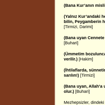
(Bana Kur’anın misli
(Yalnız Kur’andaki he
bilin, Peygamberin h
[Tirmizi, Darimi]
(Bana uyan Cennete 
[Buhari]
(Ümmetim bozulunca,
verilir.)
[Hakim]
(İhtilaflarda, sünnet
sarılın!)
[Tirmizi]
(Bana uyan, Allah’a 
olur.)
[Buhari]
Mezhepsizler, dindeki d