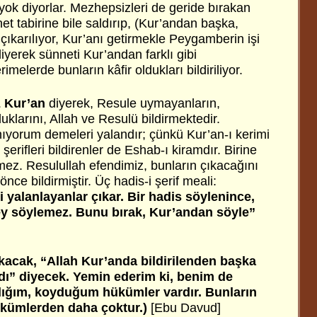
yok diyorlar. Mezhepsizleri de geride bırakan
net tabirine bile saldırıp, (Kur’andan başka,
 çıkarılıyor, Kur’anı getirmekle Peygamberin işi
 diyerek sünneti Kur’andan farklı gibi
rimelerde bunların kâfir oldukları bildiriliyor.
z Kur’an
diyerek, Resule uymayanların,
duklarını, Allah ve Resulü bildirmektedir.
nıyorum demeleri yalandır; çünkü Kur’an-ı kerimi
 şerifleri bildirenler de Eshab-ı kiramdır. Birine
lmez. Resulullah efendimiz, bunların çıkacağını
nce bildirmiştir. Üç hadis-i şerif meali:
i yalanlayanlar çıkar. Bir hadis söylenince,
ey söylemez. Bunu bırak, Kur’andan söyle”
 çıkacak, “Allah Kur’anda bildirilenden başka
dı” diyecek. Yemin ederim ki, benim de
dığım, koyduğum hükümler vardır. Bunların
ükümlerden daha çoktur.)
[Ebu Davud]