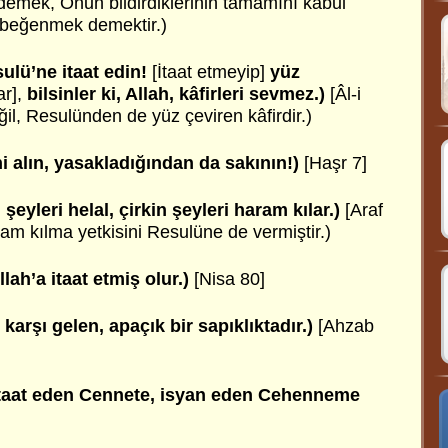
emek, Onun bildirdiklerinin tamamını kabul
 beğenmek demektir.)
sulü’ne itaat edin!
[İtaat etmeyip]
yüz
ar],
bilsinler ki, Allah, kâfirleri sevmez.)
[Âl-i
ğil, Resulünden de yüz çeviren kâfirdir.)
 alın, yasakladığından da sakının!)
[Haşr 7]
eyleri helal, çirkin şeyleri haram kılar.)
[Araf
ram kılma yetkisini Resulüne de vermiştir.)
lah’a itaat etmiş olur.)
[Nisa 80]
karşı gelen, apaçık bir sapıklıktadır.)
[Ahzab
itaat eden Cennete, isyan eden Cehenneme