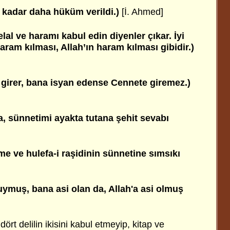
 kadar daha hüküm verildi.)
[İ. Ahmed]
lal ve haramı kabul edin diyenler çıkar. İyi
aram kılması, Allah’ın haram kılması gibidir.)
girer, bana isyan edense Cennete giremez.)
 sünnetimi ayakta tutana şehit sevabı
ime ve hulefa-i raşidinin sünnetine sımsıkı
uymuş, bana asi olan da, Allah'a asi olmuş
ört delilin ikisini kabul etmeyip, kitap ve