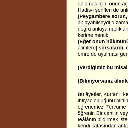
anlamak için, onun açık
Hadis-i şerifleri de an
(Peygambere sorun, 
anlayabilseydi o zama
doğru anlayamadıkları 
kerime meali:
(Eğer onun hükmünü
âlimlere]
sorsalardı, 
emre de uyulması gere
(Verdiğimiz bu misall
(Bilmiyorsanız âliml
Bu âyetler, Kur’an-ı k
ihtiyaç olduğunu bildi
öğrenemez. Tercüme ed
öğrenir. Bir cahilin v
teâlânın bildirmek ist
kendi kafasından anlat