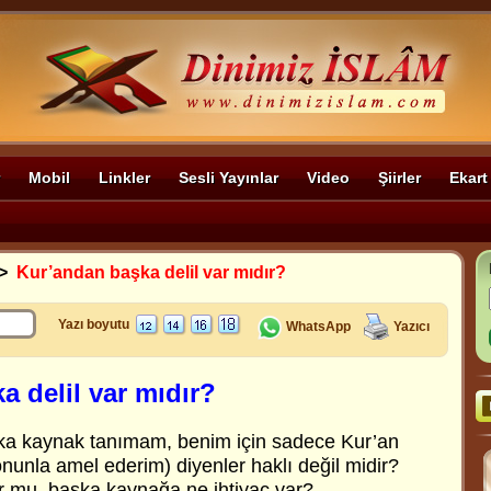
Mobil
Linkler
Sesli Yayınlar
Video
Şiirler
Ekart
>
Kur’andan başka delil var mıdır?
Yazı boyutu
WhatsApp
Yazıcı
 delil var mıdır?
a kaynak tanımam, benim için sadece Kur’an
onunla amel ederim) diyenler haklı değil midir?
or mu, başka kaynağa ne ihtiyaç var?