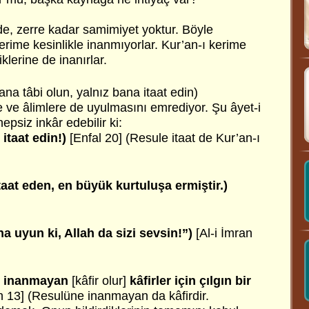
, zerre kadar samimiyet yoktur. Böyle
erime kesinlikle inanmıyorlar. Kur’an-ı kerime
iklerine de inanırlar.
ana tâbi olun, yalnız bana itaat edin)
ve âlimlere de uyulmasını emrediyor. Şu âyet-i
epsiz inkâr edebilir ki:
itaat edin!)
[Enfal 20] (Resule itaat de Kur’an-ı
taat eden, en büyük kurtuluşa ermiştir.)
a uyun ki, Allah da sizi sevsin!”)
[Al-i İmran
e inanmayan
[kâfir olur]
kâfirler için çılgın bir
h 13] (Resulüne inanmayan da kâfirdir.