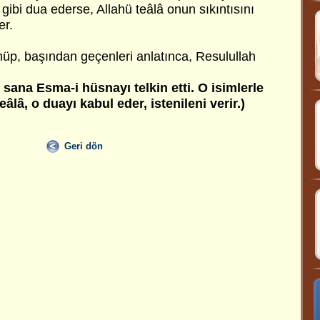
in gibi dua ederse, Allahü teâlâ onun sıkıntısını
er.
üp, başından geçenleri anlatınca, Resulullah
, sana Esma-i hüsnayı telkin etti. O isimlerle
eâlâ, o duayı kabul eder, istenileni verir.)
Geri dön