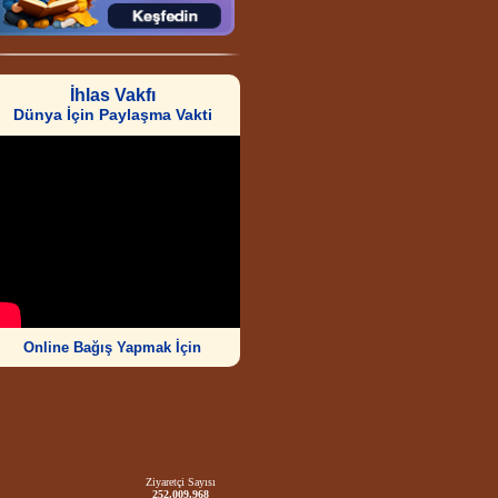
İhlas Vakfı
Dünya İçin Paylaşma Vakti
Online Bağış Yapmak İçin
Ziyaretçi Sayısı
252.009.968