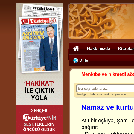
Hakkımızda
Kitaplar
Diller
Menkıbe ve hikmetli sö
Aradığınız kelime sarı renk ile işaretlenir.
Namaz ve kurtu
Atlı bir eşkıya, Şam i
bağırır:
- Davranma öldürürü