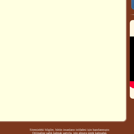
Sitemizdeki bilgiler, bütün insanların istifadesi için hazırlanmıştır.
Orijinaline sadık kalmak şartıyla, izin almaya gerek kalmadan,