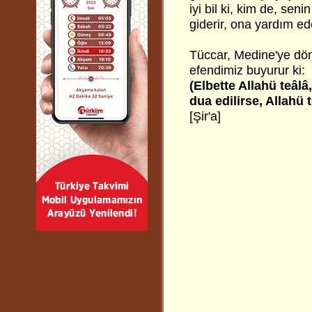
iyi bil ki, kim de, sen
giderir, ona yardım ed
Tüccar, Medine'ye dön
efendimiz buyurur ki:
(Elbette Allahü teâlâ
dua edilirse, Allahü t
[Şir'a]