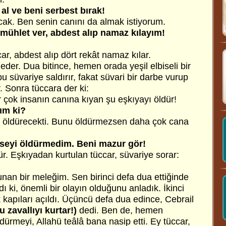
 al ve beni serbest bırak!
cak. Ben senin canını da almak istiyorum.
 mühlet ver, abdest alıp namaz kılayım!
car, abdest alıp dört rekât namaz kılar.
er. Dua bitince, hemen orada yeşil elbiseli bir
 bu süvariye saldırır, fakat süvari bir darbe vurup
. Sonra tüccara der ki:
 çok insanın canına kıyan şu eşkıyayı öldür!
rım ki?
i öldürecekti. Bunu öldürmezsen daha çok cana
seyi öldürmedim. Beni mazur gör!
ür. Eşkıyadan kurtulan tüccar, süvariye sorar:
unan bir meleğim. Sen birinci defa dua ettiğinde
dı ki, önemli bir olayın olduğunu anladık. İkinci
 kapıları açıldı. Üçüncü defa dua edince, Cebrail
u zavallıyı kurtar!)
dedi. Ben de, hemen
dürmeyi, Allahü teâlâ bana nasip etti. Ey tüccar,