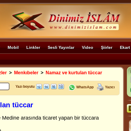
Mobil
Linkler
Sesli Yayınlar
Video
Şiirler
Ekart
zler
>
Menkıbeler
>
Namaz ve kurtulan tüccar
Yazı boyutu
WhatsApp
Yazıcı
lan tüccar
le Medine arasında ticaret yapan bir tüccara
m.