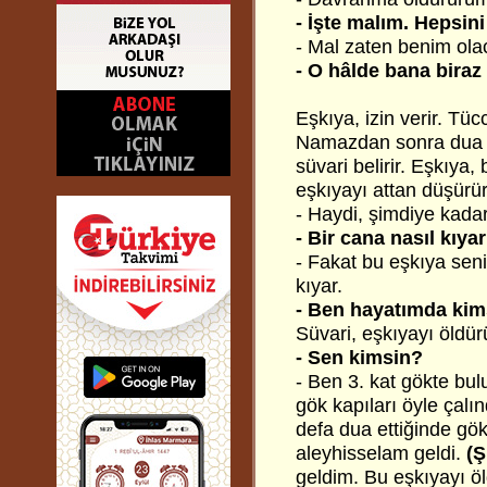
- İşte malım. Hepsini
- Mal zaten benim ola
- O hâlde bana biraz
Eşkıya, izin verir. Tüc
Namazdan sonra dua ed
süvari belirir. Eşkıya,
eşkıyayı attan düşürür
- Haydi, şimdiye kadar
- Bir cana nasıl kıya
- Fakat bu eşkıya sen
kıyar.
- Ben hayatımda kim
Süvari, eşkıyayı öldür
- Sen kimsin?
- Ben 3. kat gökte bul
gök kapıları öyle çalın
defa dua ettiğinde gök
aleyhisselam geldi.
(Ş
geldim. Bu eşkıyayı öl