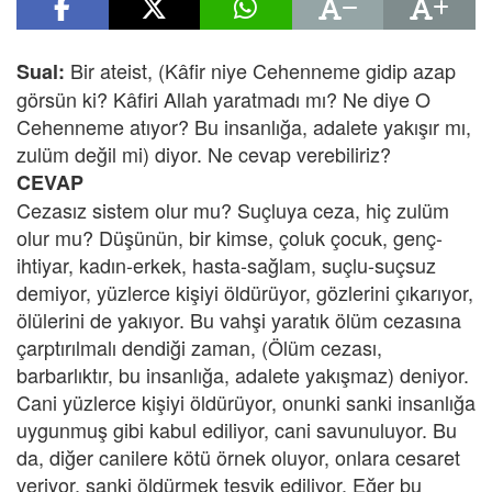
Bir ateist, (Kâfir niye Cehenneme gidip azap
Sual:
görsün ki? Kâfiri Allah yaratmadı mı? Ne diye O
Cehenneme atıyor? Bu insanlığa, adalete yakışır mı,
zulüm değil mi) diyor. Ne cevap verebiliriz?
CEVAP
Cezasız sistem olur mu? Suçluya ceza, hiç zulüm
olur mu? Düşünün, bir kimse, çoluk çocuk, genç-
ihtiyar, kadın-erkek, hasta-sağlam, suçlu-suçsuz
demiyor, yüzlerce kişiyi öldürüyor, gözlerini çıkarıyor,
ölülerini de yakıyor. Bu vahşi yaratık ölüm cezasına
çarptırılmalı dendiği zaman, (Ölüm cezası,
barbarlıktır, bu insanlığa, adalete yakışmaz) deniyor.
Cani yüzlerce kişiyi öldürüyor, onunki sanki insanlığa
uygunmuş gibi kabul ediliyor, cani savunuluyor. Bu
da, diğer canilere kötü örnek oluyor, onlara cesaret
veriyor, sanki öldürmek teşvik ediliyor. Eğer bu