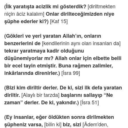
[diriltmekten
(İlk yaratışta acizlik mi gösterdik?
niçin âciz kalalım]
Onlar dirilteceğimizden niye
[Kaf 15]
şüphe ederler ki?)
(Gökleri ve yeri yaratan Allah’ın, onların
[kendilerinin aynı olan insanları da]
benzerlerini de
tekrar yaratmaya kadir olduğunu
düşünemiyorlar mı? Allah onlar için elbette belli
bir ecel tayin etmiştir. Buna rağmen zalimler,
[İsra 99]
inkârlarında direnirler.)
(Bizi kim diriltir derler. De ki, sizi ilk defa yaratan
[Alaylı bir tarzda]
diriltir.
başlarını sallayıp “Ne
[İsra 51]
zaman” derler. De ki, yakındır.)
(Ey insanlar, eğer öldükten sonra dirilmekten
[bilin ki]
[Âdem'den,
şüpheniz varsa,
biz, sizi