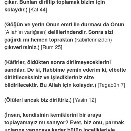
çıkar. Bunları diriltip toplamak bizim için
[Kaf 44]
kolaydır.)
(Göğün ve yerin Onun emri ile durması da Onun
[Allah’ın varlığının]
delillerindendir. Sonra sizi
(kabirlerinizden)
çağırdı mı hemen topraktan
[Rum 25]
çıkıverirsiniz.)
(Kâfirler, öldükten sonra dirilmeyeceklerini
sandılar. De ki, Rabbime yemin ederim ki, elbette
diriltileceksiniz ve işledikleriniz size
[Tegabün 7]
bildirilecektir. Bu Allah için kolaydır.)
[Yasin 12]
(Ölüleri ancak biz diriltiriz.)
(İnsan, kendisinin kemiklerini bir araya
toplayamayız mı sanıyor? Evet, biz onu, parmak
uçlarına varıncaya kadar bütün incelikleriyle,