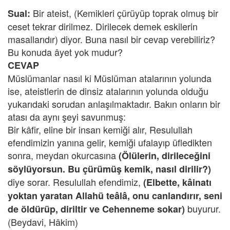
Bir ateist, (Kemikleri çürüyüp toprak olmuş bir
Sual:
ceset tekrar dirilmez. Dirilecek demek eskilerin
masallarıdır) diyor. Buna nasıl bir cevap verebiliriz?
Bu konuda âyet yok mudur?
CEVAP
Müslümanlar nasıl ki Müslüman atalarının yolunda
ise, ateistlerin de dinsiz atalarının yolunda olduğu
yukarıdaki sorudan anlaşılmaktadır. Bakın onların bir
atası da aynı şeyi savunmuş:
Bir kâfir, eline bir insan kemiği alır, Resulullah
efendimizin yanına gelir, kemiği ufalayıp üfledikten
sonra, meydan okurcasına
(Ölülerin, dirileceğini
söylüyorsun. Bu çürümüş kemik, nasıl dirilir?)
diye sorar. Resulullah efendimiz,
(Elbette, kâinatı
yoktan yaratan Allahü teâlâ, onu canlandırır, seni
buyurur.
de öldürüp, diriltir ve Cehenneme sokar)
(Beydavi, Hâkim)