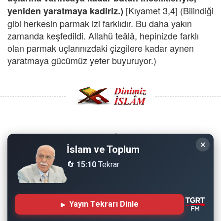
[Kıyamet 3,4] (Bilindiği
yeniden yaratmaya kadiriz.)
gibi herkesin parmak izi farklıdır. Bu daha yakın
zamanda keşfedildi. Allahü teâlâ, hepinizde farklı
olan parmak uçlarınızdaki çizgilere kadar aynen
yaratmaya gücümüz yeter buyuruyor.)
Copyright © 2008 - Dinimiz İslam. Her Hakkı Saklıdır.
×
İslam ve Toplum
Sitemizdeki bilgiler, bütün insanların istifadesi için
🔄
15:10
Tekrar
hazırlanmıştır. Orijinaline sadık kalmak şartıyla, izin
almaya gerek kalmadan, herkes istediği gibi alıp istifade
edebilir.
Yayın Tekrarı Dinle
Normal Siteyi Göster