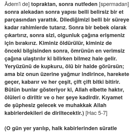
Âdem'i de]
[spermadan]
topraktan, sonra nutfeden
sonra alekadan
sonra yapısı belli belirsiz bir et
parçasından yarattık. Dilediğimizi belli bir süreye
kadar rahimlerde tutarız. Sonra bir bebek olarak
çıkartırız, sonra sizi, olgunluk çağına erişmeniz
için bırakırız. Kiminiz öldürülür, kiminiz de
önceki bilgisinden sonra, ömrünün en verimsiz
çağına ulaştırılır ki bilirken bilmez hale gelir.
Yeryüzünü de kupkuru, ölü bir halde görürsün;
ama biz onun üzerine yağmur indirince, harekete
geçer, kabarır ve her çeşit, çift çift bitki bitirir.
Bütün bunlar gösteriyor ki, Allah elbette haktır,
ölüleri o diriltir ve o her şeye kadirdir. Kıyamet
de şüphesiz gelecek ve muhakkak Allah
[Hac 5-7]
kabirlerdekileri de diriltecektir.)
(O gün yer yarılıp, halk kabirlerinden süratle