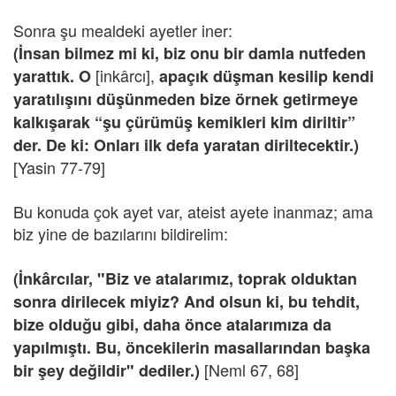
Sonra şu mealdeki ayetler iner:
(İnsan bilmez mi ki, biz onu bir damla nutfeden
[inkârcı],
yarattık. O
apaçık düşman kesilip kendi
yaratılışını düşünmeden bize örnek getirmeye
kalkışarak “şu çürümüş kemikleri kim diriltir”
der. De ki: Onları ilk defa yaratan diriltecektir.)
[Yasin 77-79]
Bu konuda çok ayet var, ateist ayete inanmaz; ama
biz yine de bazılarını bildirelim:
(İnkârcılar, "Biz ve atalarımız, toprak olduktan
sonra dirilecek miyiz? And olsun ki, bu tehdit,
bize olduğu gibi, daha önce atalarımıza da
yapılmıştı. Bu, öncekilerin masallarından başka
[Neml 67, 68]
bir şey değildir" dediler.)