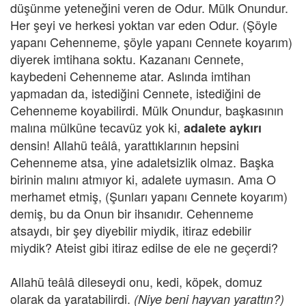
düşünme yeteneğini veren de Odur. Mülk Onundur.
Her şeyi ve herkesi yoktan var eden Odur. (Şöyle
yapanı Cehenneme, şöyle yapanı Cennete koyarım)
diyerek imtihana soktu. Kazananı Cennete,
kaybedeni Cehenneme atar. Aslında imtihan
yapmadan da, istediğini Cennete, istediğini de
Cehenneme koyabilirdi. Mülk Onundur, başkasının
malına mülküne tecavüz yok ki,
adalete aykırı
densin! Allahü teâlâ, yarattıklarının hepsini
Cehenneme atsa, yine adaletsizlik olmaz. Başka
birinin malını atmıyor ki, adalete uymasın. Ama O
merhamet etmiş, (Şunları yapanı Cennete koyarım)
demiş, bu da Onun bir ihsanıdır. Cehenneme
atsaydı, bir şey diyebilir miydik, itiraz edebilir
miydik? Ateist gibi itiraz edilse de ele ne geçerdi?
Allahü teâlâ dileseydi onu, kedi, köpek, domuz
olarak da yaratabilirdi.
(Niye beni hayvan yarattın?)