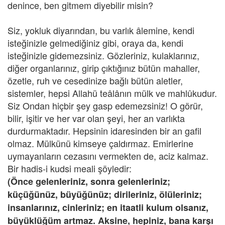
denince, ben gitmem diyebilir misin?
Siz, yokluk diyarından, bu varlık âlemine, kendi
isteğinizle gelmediğiniz gibi, oraya da, kendi
isteğinizle gidemezsiniz. Gözleriniz, kulaklarınız,
diğer organlarınız, girip çıktığınız bütün mahaller,
özetle, ruh ve cesedinize bağlı bütün aletler,
sistemler, hepsi Allahü teâlânın mülk ve mahlûkudur.
Siz Ondan hiçbir şey gasp edemezsiniz! O görür,
bilir, işitir ve her var olan şeyi, her an varlıkta
durdurmaktadır. Hepsinin idaresinden bir an gafil
olmaz. Mülkünü kimseye çaldırmaz. Emirlerine
uymayanların cezasını vermekten de, aciz kalmaz.
Bir hadis-i kudsi meali şöyledir:
(Önce gelenleriniz, sonra gelenleriniz;
küçüğünüz, büyüğünüz; dirileriniz, ölüleriniz;
insanlarınız, cinleriniz; en itaatli kulum olsanız,
büyüklüğüm artmaz. Aksine, hepiniz, bana karşı