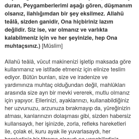
duran, Peygamberlerimi aşağı gören, düşmanım
olsanız, ilahlığımdan bir şey eksilmez. Allahü
teâlâ, sizden ganidir, Ona hiçbiriniz lazım
değildir. Siz ise, var olmanız ve varlıkta
kalabilmeniz için ve her şeyinizle, hep Ona
[Müslim]
muhtaçsınız.)
Allahü teâlâ, vücut makinenizi işletip maksada göre
kullanmanız ve istifade etmeniz için elinize teslim
ediyor. Bütün bunları, size ve iradenize ve
yardımınıza muhtaç olduğundan değil, mahlûkları
arasında size ayrı bir mevki vererek, mutlu olmanız
için yapıyor. Ellerinizi, ayaklarınızı, kullanabildiğiniz
her uzvunuzu, arzunuza bırakmayıp da, yüreğinizin
atması, kanlarınızın dolaşması gibi, sizden habersiz
kullansaydı, her işinizde, zorla, refleks hareketleri
ile, çolak el, kuru ayak ile yuvarlasaydı, her
hareketiniz bir titreme olsaydı ne yapabilirdiniz