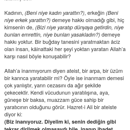
Kadının,
, erkeğin
(Beni niye kadın yarattın?)
(Beni
demeye hakkı olmadığı gibi, hiç
niye erkek yarattın?)
kimsenin de,
(Bizi niye yaratıp dünyaya getirdin, niye
demeye
bunları emrettin, niye bunları yasakladın?)
hakkı yoktur. Bir buğday tanesini yaratmaktan âciz
olan insan, kâinattaki her şeyi yoktan yaratan Allah’a
karşı nasıl böyle konuşabilir?
Allah’a inanmıyorum diyen ateist, bir arpa, bir üzüm
bir karınca yaratabilir mi? Öyle ise inanmam demesi
çok yanlıştır, yarın cezasını da ağır şekilde
çekecektir. Kendi vücudunun yaratılışına, aya,
güneşe bir baksa, muazzam güce sahip bir
yaratıcının olduğunu görür. Hazret-i Ali bir ateiste
diyor ki:
(Biz inanıyoruz. Diyelim ki, senin dediğin gibi
tekrar dirilmek olmasaydı bile, inanıp ibadet