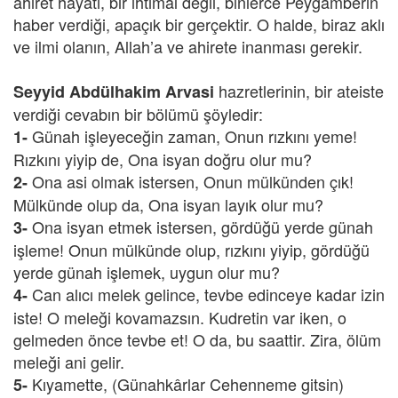
âhiret hayatı, bir ihtimal değil, binlerce Peygamberin
haber verdiği, apaçık bir gerçektir. O halde, biraz aklı
ve ilmi olanın, Allah’a ve ahirete inanması gerekir.
hazretlerinin, bir ateiste
Seyyid Abdülhakim Arvasi
verdiği cevabın bir bölümü şöyledir:
Günah işleyeceğin zaman, Onun rızkını yeme!
1-
Rızkını yiyip de, Ona isyan doğru olur mu?
Ona asi olmak istersen, Onun mülkünden çık!
2-
Mülkünde olup da, Ona isyan layık olur mu?
Ona isyan etmek istersen, gördüğü yerde günah
3-
işleme! Onun mülkünde olup, rızkını yiyip, gördüğü
yerde günah işlemek, uygun olur mu?
Can alıcı melek gelince, tevbe edinceye kadar izin
4-
iste! O meleği kovamazsın. Kudretin var iken, o
gelmeden önce tevbe et! O da, bu saattir. Zira, ölüm
meleği ani gelir.
Kıyamette, (Günahkârlar Cehenneme gitsin)
5-