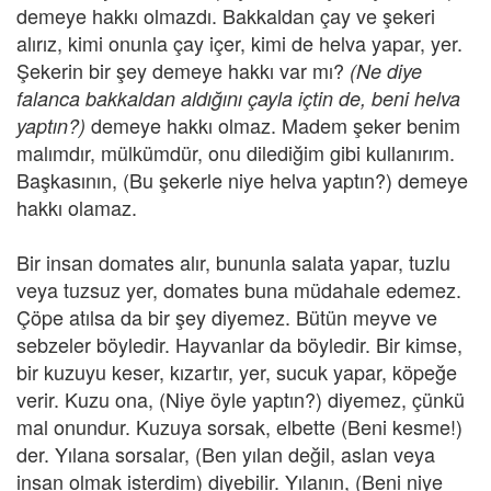
demeye hakkı olmazdı. Bakkaldan çay ve şekeri
alırız, kimi onunla çay içer, kimi de helva yapar, yer.
Şekerin bir şey demeye hakkı var mı?
(Ne diye
falanca bakkaldan aldığını çayla içtin de, beni helva
demeye hakkı olmaz. Madem şeker benim
yaptın?)
malımdır, mülkümdür, onu dilediğim gibi kullanırım.
Başkasının, (Bu şekerle niye helva yaptın?) demeye
hakkı olamaz.
Bir insan domates alır, bununla salata yapar, tuzlu
veya tuzsuz yer, domates buna müdahale edemez.
Çöpe atılsa da bir şey diyemez. Bütün meyve ve
sebzeler böyledir. Hayvanlar da böyledir. Bir kimse,
bir kuzuyu keser, kızartır, yer, sucuk yapar, köpeğe
verir. Kuzu ona, (Niye öyle yaptın?) diyemez, çünkü
mal onundur. Kuzuya sorsak, elbette (Beni kesme!)
der. Yılana sorsalar, (Ben yılan değil, aslan veya
insan olmak isterdim) diyebilir. Yılanın, (Beni niye