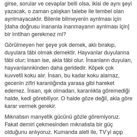
girse, sorular ve cevaplar belli olsa, ikisi de aynı şeyi
yazacak, o zaman çalışkan talebe ile tembel olan
ayrılmayacaktır. Bilenle bilmeyenin ayrılması için
[daha doğrusu inananla inanmayanın ayrılması için]
bir imtihan gerekmez mi?
Görülmeyen her şeye yok demek, aklı bırakıp,
duyulara tâbi olmak demektir. Hayvanlar duyularına
tâbi olur; insan ise, akla tâbi olur. İnsanların duyuları,
hayvanlarınkinden daha geridedir. Köpek çok
kuvvetli koku alır. İnsan, bu kadar koku alamaz,
gecenin zifiri karanlığında yarasa gibi hareket
edemez. İnsan, ışık olmadan, karanlıkta göremediği
halde, kedi görebiliyor. O halde göze değil, akla göre
karar vermek gerekir.
Mıknatısın manyetik gücünü gözle göremiyoruz.
Fakat demiri çekmesinden mıknatısta bir güç
olduğunu anlıyoruz. Kumanda aleti ile, TV’yi açıp