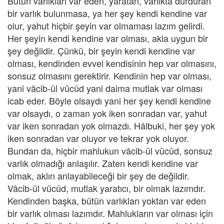
Bütün varlıkları var eden, yaratan, varlıkta durduran
bir varlık bulunmasa, ya her şey kendi kendine var
olur, yahut hiçbir şeyin var olmaması lazım gelirdi.
Her şeyin kendi kendine var olması, akla uygun bir
şey değildir. Çünkü, bir şeyin kendi kendine var
olması, kendinden evvel kendisinin hep var olmasını,
sonsuz olmasını gerektirir. Kendinin hep var olması,
yani vâcib-ül vücûd yani daima mutlak var olması
icab eder. Böyle olsaydı yani her şey kendi kendine
var olsaydı, o zaman yok iken sonradan var, yahut
var iken sonradan yok olmazdı. Hâlbuki, her şey yok
iken sonradan var oluyor ve tekrar yok oluyor.
Bundan da, hiçbir mahlukun vâcib-ül vücûd, sonsuz
varlık olmadığı anlaşılır. Zaten kendi kendine var
olmak, aklın anlayabileceği bir şey de değildir.
Vâcib-ül vücûd, mutlak yaratıcı, bir olmak lazımdır.
Kendinden başka, bütün varlıkları yoktan var eden
bir varlık olması lazımdır. Mahlukların var olması için