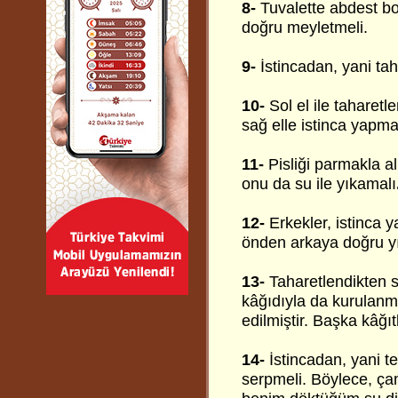
8-
Tuvalette abdest bo
doğru meyletmeli.
9-
İstincadan, yani ta
10-
Sol el ile taharetl
sağ elle istinca yapma
11-
Pisliği parmakla al
onu da su ile yıkamalı
12-
Erkekler, istinca 
önden arkaya doğru yık
13-
Taharetlendikten s
kâğıdıyla da kurulanma
edilmiştir. Başka kâğı
14-
İstincadan, yani t
serpmeli. Böylece, ça