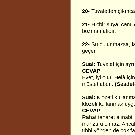
20-
Tuvaletten çıkınca 
21-
Hiçbir suya, cami 
bozmamalıdır.
22-
Su bulunmazsa, taş
geçer.
Sual:
Tuvalet için ayr
CEVAP
Evet, iyi olur. Helâ iç
müstehabdır.
(Seadet
Sual:
Klozeti kullanma
klozeti kullanmak uy
CEVAP
Rahat taharet alınabi
mahzuru olmaz. Ancak,
tıbbi yönden de çok fay