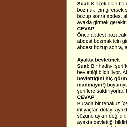
Sual:
Klozeti olan ban
bozmak için girersek 
bozup sonra abdest al
ayakla girmek gerekir
CEVAP
Önce abdest bozacaksa
abdest bozmak için gir
abdest bozup sonra, ab
Ayakta bevletmek
Sual:
Bir hadis-i şeri
bevlettiği bildiriliyor.
bevlettiğini hiç gör
inanmayın!)
buyuruyor
şeriflere saldırıyorlar
CEVAP
Burada bir tenakuz [çe
ihtiyaçtan dolayı ayak
sözüne aykırı değildir.
ayakta bevlettiği bild