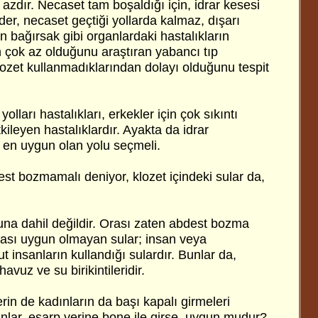
zdır. Necaset tam boşaldığı için, idrar kesesi
der, necaset geçtiği yollarda kalmaz, dışarı
alın bağırsak gibi organlardaki hastalıkların
çok az olduğunu araştıran yabancı tıp
lozet kullanmadıklarından dolayı olduğunu tespit
 yolları hastalıkları, erkekler için çok sıkıntı
etkileyen hastalıklardır. Ayakta da idrar
en uygun olan yolu seçmeli.
st bozmamalı deniyor, klozet içindeki sular da,
buna dahil değildir. Orası zaten abdest bozma
ması uygun olmayan sular; insan veya
ut insanların kullandığı sulardır. Bunlar da,
havuz ve su birikintileridir.
rin de kadınların da başı kapalı girmeleri
lar, eşarp yerine bone ile girse, uygun mudur?