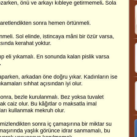
zarken, önü ve arkayı kıbleye getirmemeli
.
Sola
haretlendikten sonra hemen örtünmeli.
enmeli.
Sol elinde, istincaya mâni bir özür varsa,
sında kerahat yoktur.
ıp eli yıkamalı. En sonunda kalan pislik varsa
.
yaparken, arkadan öne doğru yıkar. Kadınların ise
amaları sıhhat açısından iyi olur.
onra, bezle kurulanmalı. Bez yoksa tuvalet
k caiz olur. Bu kâğıtlar o maksatla imal
tları kullanmak mekruh olur.
emizlendikten sonra iç çamaşırına bir miktar su
maşırında yaşlık görünce idrar sanmamalı, bu