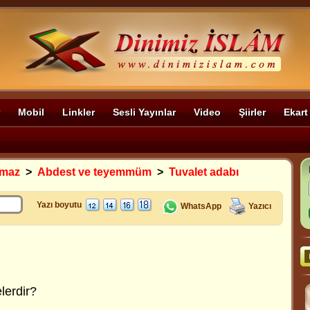
Mobil
Linkler
Sesli Yayınlar
Video
Şiirler
Ekart
amaz
>
Abdest ve teyemmüm
>
Tuvalet adabı
Yazı boyutu
WhatsApp
Yazıcı
lerdir?