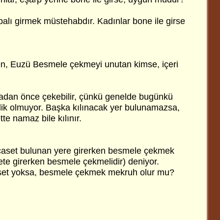
palı girmek müstehabdır. Kadınlar bone ile girse
en, Euzü Besmele çekmeyi unutan kimse, içeri
madan önce çekebilir, çünkü genelde bugünkü
slik olmuyor. Başka kılınacak yer bulunamazsa,
tte namaz bile kılınır.
caset bulunan yere girerken besmele çekmek
ete girerken besmele çekmelidir) deniyor.
aset yoksa, besmele çekmek mekruh olur mu?