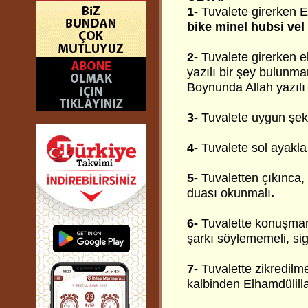
1-
Tuvalete girerken 
bike minel hubsi vel
2-
Tuvalete girerken el
yazılı bir şey bulunm
Boynunda Allah yazılı
3-
Tuvalete uygun şeki
4-
Tuvalete sol ayakla 
5-
Tuvaletten çıkınca,
duası okunmalı
.
6-
Tuvalette konuşmam
şarkı söylememeli, si
7-
Tuvalette zikredilm
kalbinden Elhamdülilla