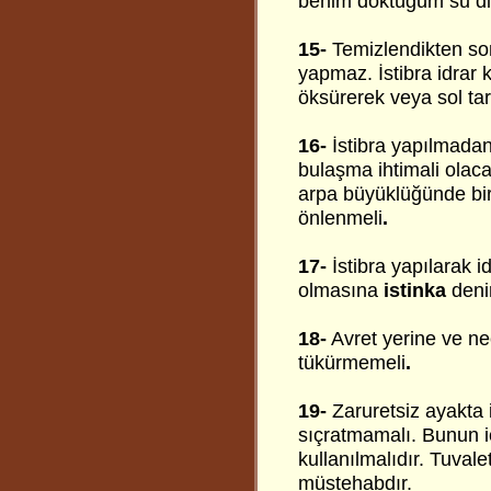
benim döktüğüm su di
15-
Temizlendikten sonr
yapmaz. İstibra idrar 
öksürerek veya sol tar
16-
İstibra yapılmadan 
bulaşma ihtimali olaca
arpa büyüklüğünde bir
önlenmeli
.
17-
İstibra yapılarak 
olmasına
istinka
denir
18-
Avret yerine ve n
tükürmemeli
.
19-
Zaruretsiz ayakta 
sıçratmamalı. Bunun i
kullanılmalıdır. Tuvale
müstehabdır.