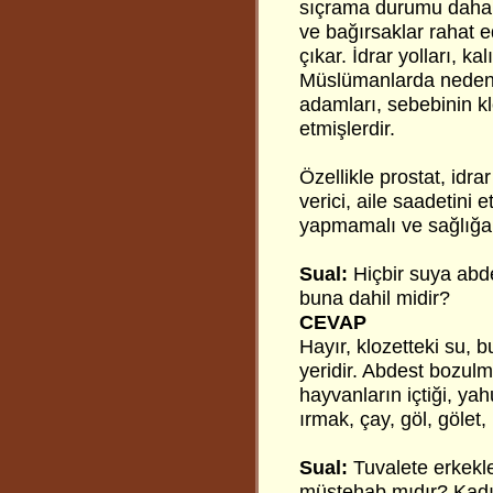
sıçrama durumu daha a
ve bağırsaklar rahat e
çıkar. İdrar yolları, k
Müslümanlarda neden 
adamları, sebebinin k
etmişlerdir.
Özellikle prostat, idrar
verici, aile saadetini 
yapmamalı ve sağlığa 
Sual:
Hiçbir suya abde
buna dahil midir?
CEVAP
Hayır, klozetteki su, 
yeridir. Abdest bozul
hayvanların içtiği, yah
ırmak, çay, göl, gölet, 
Sual:
Tuvalete erkekle
müstehab mıdır? Kadın