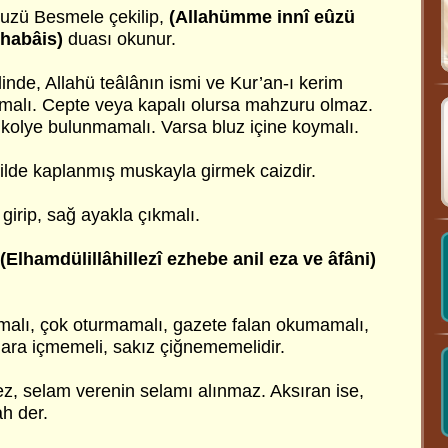
Euzü Besmele çekilip,
(Allahümme innî eûzü
 habâis)
duası okunur.
inde, Allahü teâlânın ismi ve Kur’an-ı kerim
amalı. Cepte veya kapalı olursa mahzuru olmaz.
 kolye bulunmamalı. Varsa bluz içine koymalı.
lde kaplanmış muskayla girmek caizdir.
girip, sağ ayakla çıkmalı.
(Elhamdülillâhillezî ezhebe anil eza ve âfâni)
alı, çok oturmamalı, gazete falan okumamalı,
gara içmemeli, sakız çiğnememelidir.
ez, selam verenin selamı alınmaz. Aksıran ise,
h der.