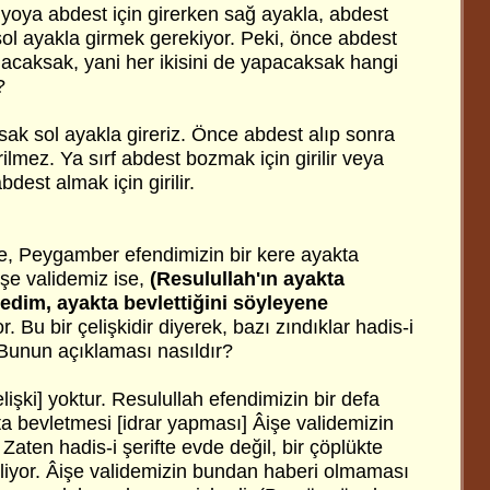
yoya abdest için girerken sağ ayakla, abdest
sol ayakla girmek gerekiyor. Peki, önce abdest
acaksak, yani her ikisini de yapacaksak hangi
?
k sol ayakla gireriz. Önce abdest alıp sonra
ilmez. Ya sırf abdest bozmak için girilir veya
dest almak için girilir.
fte, Peygamber efendimizin bir kere ayakta
 Âişe validemiz ise,
(Resulullah'ın ayakta
medim, ayakta bevlettiğini söyleyene
. Bu bir çelişkidir diyerek, bazı zındıklar hadis-i
. Bunun açıklaması nasıldır?
lişki] yoktur. Resulullah efendimizin bir defa
ta bevletmesi [idrar yapması] Âişe validemizin
 Zaten hadis-i şerifte evde değil, bir çöplükte
iriliyor. Âişe validemizin bundan haberi olmaması