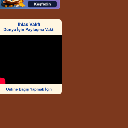
İhlas Vakfı
Dünya İçin Paylaşma Vakti
Online Bağış Yapmak İçin