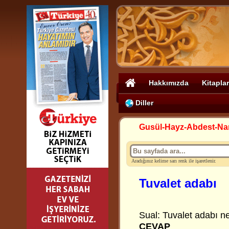
Hakkımızda
Kitaplar
Diller
Gusül-Hayz-Abdest-N
Aradığınız kelime sarı renk ile işaretlenir.
Tuvalet adabı
Sual: Tuvalet adabı ne
CEVAP