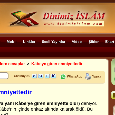
Mobil
Linkler
Sesli Yayınlar
Video
Şiirler
Ekart
tlere cevaplar
>
Kâbeye giren emniyettedir
Yazı boyutu
WhatsApp
Yazıcı
mniyettedir
a yani Kâbe’ye giren emniyette olur)
deniyor.
Kâbe’nin içinde enkaz altında kalarak öldü. Bu
l mi?