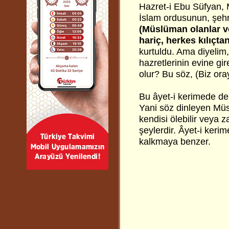
Hazret-i Ebu Süfyan, M
İslam ordusunun, şehr
(Müslüman olanlar v
hariç, herkes kılıçtan
kurtuldu. Ama diyelim,
hazretlerinin evine gi
olur? Bu söz, (Biz ora
Bu âyet-i kerimede d
Yani söz dinleyen Müs
kendisi ölebilir veya za
şeylerdir. Âyet-i keri
kalkmaya benzer.