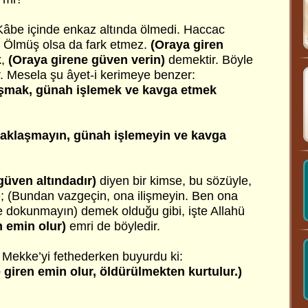
Kâbe içinde enkaz altında ölmedi. Haccac
i. Ölmüş olsa da fark etmez.
(Oraya
giren
,
(Oraya girene güven verin)
demektir. Böyle
r. Mesela şu âyet-i kerimeye benzer:
aşmak, günah işlemek ve kavga etmek
yaklaşmayın, günah işlemeyin ve kavga
üven altındadır)
diyen bir kimse, bu sözüyle,
e; (Bundan vazgeçin, ona ilişmeyin. Ben ona
 dokunmayın) demek olduğu gibi, işte Allahü
n emin olur)
emri de böyledir.
Mekke’yi fethederken buyurdu ki:
 giren emin olur, öldürülmekten kurtulur.)