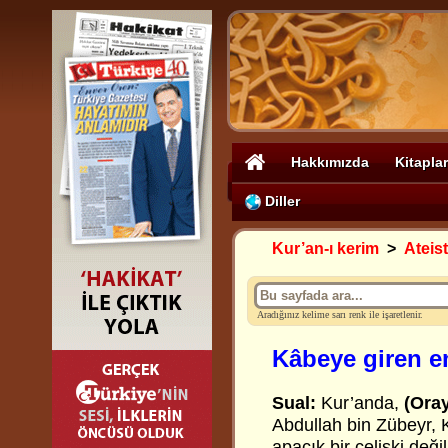
Hakkımızda
Kitaplar
Diller
Kur’an-ı kerim
>
Ateis
Aradığınız kelime sarı renk ile işaretlenir.
Kâbeye giren e
Sual:
Kur’anda,
(Oray
Abdullah bin Zübeyr, 
apaçık bir çelişki deği