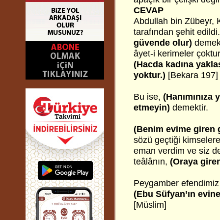
CEVAP
Abdullah bin Zübeyr, 
tarafından şehit edild
güvende olur)
demek
âyet-i kerimeler çoktu
(Hacda kadına yakl
yoktur.)
[Bekara 197]
Bu ise,
(Hanımınıza 
etmeyin)
demektir.
(Benim evime giren g
sözü geçtiği kimseler
eman verdim ve siz de
teâlânın,
(Oraya gire
Peygamber efendimiz 
(Ebu Süfyan’ın evine
[Müslim]