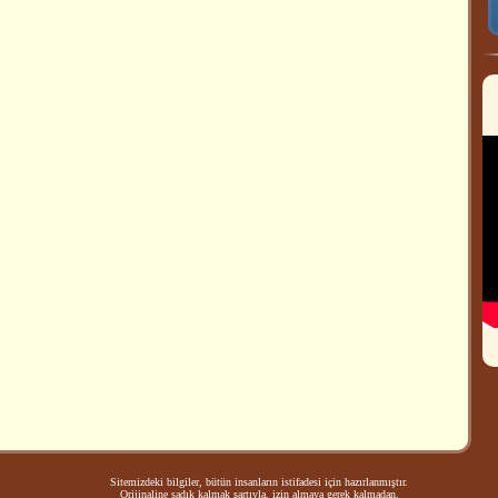
Sitemizdeki bilgiler, bütün insanların istifadesi için hazırlanmıştır.
Orijinaline sadık kalmak şartıyla, izin almaya gerek kalmadan,