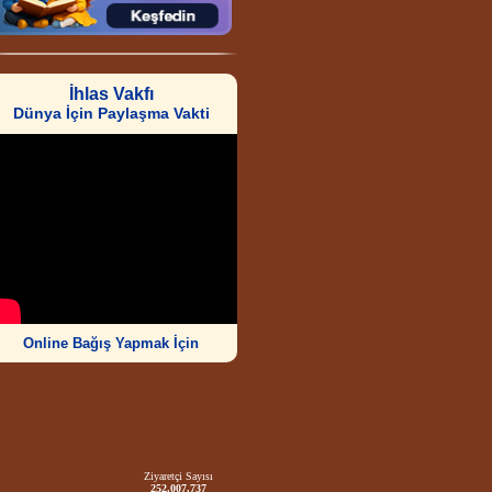
İhlas Vakfı
Dünya İçin Paylaşma Vakti
Online Bağış Yapmak İçin
Ziyaretçi Sayısı
252.007.737