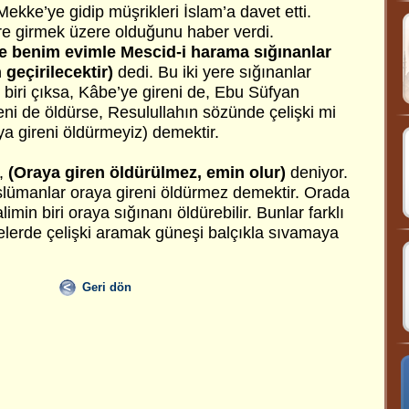
ekke’ye gidip müşrikleri İslam’a davet etti.
e girmek üzere olduğunu haber verdi.
e benim evimle Mescid-i harama sığınanlar
 geçirilecektir)
dedi. Bu iki yere sığınanlar
 biri çıksa, Kâbe’ye gireni de, Ebu Süfyan
reni de öldürse, Resulullahın sözünde çelişki mi
ya gireni öldürmeyiz) demektir.
e,
(Oraya giren öldürülmez, emin olur)
deniyor.
lümanlar oraya gireni öldürmez demektir. Orada
limin biri oraya sığınanı öldürebilir. Bunlar farklı
melerde çelişki aramak güneşi balçıkla sıvamaya
Geri dön