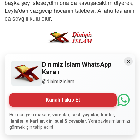
başka şey isteseydim ona da kavuşacaktım diyerek,
Leyla'dan vazgeçip hocanın talebesi, Allahü teâlânın
da sevgili kulu olur.
×
Copyright © 2008 - Dinimiz İslam. Her Hakkı Saklıdır.
Dinimiz İslam WhatsApp
Kanalı
Sitemizdeki bilgiler, bütün insanların istifadesi için
@dinimizislam
hazırlanmıştır. Orijinaline sadık kalmak şartıyla, izin
almaya gerek kalmadan, herkes istediği gibi alıp istifade
edebilir.
Kanalı Takip Et
Normal Siteyi Göster
Her gün
yeni makale, videolar, sesli yayınlar, filmler,
ilahiler, e-kartlar, dini sual & cevaplar.
Yeni paylaşımlarımızı
görmek için takip edin!