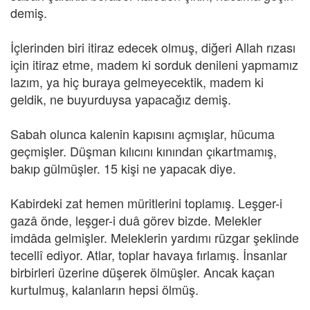
demiş.
İçlerinden biri itiraz edecek olmuş, diğeri Allah rızası
için itiraz etme, madem ki sorduk denileni yapmamız
lazım, ya hiç buraya gelmeyecektik, madem ki
geldik, ne buyurduysa yapacağız demiş.
Sabah olunca kalenin kapısını açmışlar, hücuma
geçmişler. Düşman kılıcını kınından çıkartmamış,
bakıp gülmüşler. 15 kişi ne yapacak diye.
Kabirdeki zat hemen müritlerini toplamış. Leşger-i
gazâ önde, leşger-i duâ görev bizde. Melekler
imdâda gelmişler. Meleklerin yardımı rüzgar şeklinde
tecellî ediyor. Atlar, toplar havaya fırlamış. İnsanlar
birbirleri üzerine düşerek ölmüşler. Ancak kaçan
kurtulmuş, kalanların hepsi ölmüş.