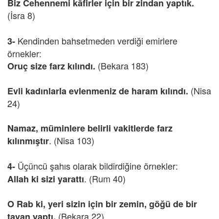
Biz Cehennemi kâfirler için bir zindan yaptık.
(İsra 8)
Kendinden bahsetmeden verdiği emirlere
3-
örnekler:
(Bekara 183)
Oruç size farz kılındı.
(Nisa
Evli kadınlarla evlenmeniz de haram kılındı.
24)
Namaz, müminlere belirli vakitlerde farz
. (Nisa 103)
kılınmıştır
Üçüncü şahıs olarak bildirdiğine örnekler:
4-
. (Rum 40)
Allah ki sizi yarattı
O Rab ki, yeri sizin için bir zemin, göğü de bir
(Bekara 22)
tavan yaptı.