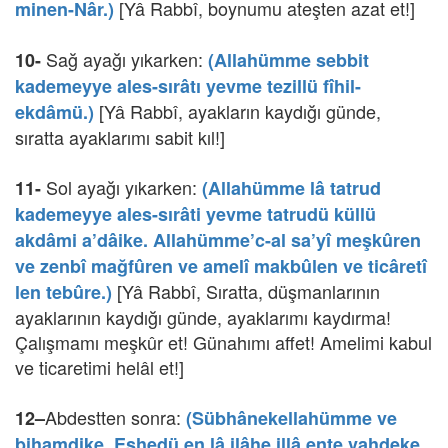
[Yâ Rabbî, boynumu ateşten azat et!]
minen-Nâr.)
Sağ ayağı yıkarken:
10-
(Allahümme sebbit
kademeyye ales-sırâtı yevme tezillü fîhil-
[Yâ Rabbî, ayakların kaydığı günde,
ekdâmü.)
sıratta ayaklarımı sabit kıl!]
Sol ayağı yıkarken:
11-
(Allahümme lâ tatrud
kademeyye ales-sırâti yevme tatrudü küllü
akdâmi a’dâike. Allahümme’c-al sa’yî meşkûren
ve zenbî mağfûren ve amelî makbûlen ve ticâretî
[Yâ Rabbî, Sıratta, düşmanlarının
len tebûre.)
ayaklarının kaydığı günde, ayaklarımı kaydırma!
Çalışmamı meşkûr et! Günahımı affet! Amelimi kabul
ve ticaretimi helâl et!]
Abdestten sonra:
12–
(Sübhânekellahümme ve
bihamdike. Eşhedü en lâ ilâhe illâ ente vahdeke