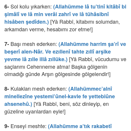
Sol kolu yıkarken:
6-
(Allahümme lâ tu’tinî kitâbî bi
şimâlî ve lâ min verâi zahrî ve lâ tühâsibnî
[Yâ Rabbî, kitabımı solumdan,
hisâben şedîden.)
arkamdan verme, hesabımı zor etme!]
Başı mesh ederken:
7-
(Allahümme harrim şa’rî ve
beşerî alen-Nâr. Ve ezıllenî tahte zıllî arşike
[Yâ Rabbî, vücudumu ve
yevme lâ zılle illâ zıllüke.)
saçlarımı Cehenneme atma! Başka gölgenin
olmadığı günde Arşın gölgesinde gölgelendir!]
Kulakları mesh ederken:
8-
(Allahümmec’alnî
minellezîne yestemi’ûnel-kavle fe yettebiûne
[Yâ Rabbî, beni, söz dinleyip, en
ahsenehû.)
güzeline uyanlardan eyle!]
Enseyi meshte:
9-
(Allahümme a’tık rakabetî