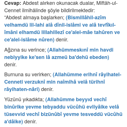
Abdest alırken okunacak dualar, Miftâh-ul-
Cevap:
Cennet ilmihâlinde şöyle bildirilmektedir:
“Abdest almaya başlarken;
(Bismillâhil-azîm
velhamdü lil-lahi alâ dînil-islâmi ve alâ tevfîkıl-
îmâni elhamdü lillahillezî ce'alel-mâe tahûren ve
denir.
ce'alel-islâme nûren)
Ağzına su verince;
(Allahümmeskınî min havdi
nebiyyike ke'sen lâ azmeü ba'dehü ebeden)
denir.
Burnuna su verirken;
(Allahümme erihnî râyihatel-
Cenneti verzuknî min naîmihâ velâ türihnî
denir.
râyihaten-nâri)
Yüzünü yıkadıkta;
(Allahümme beyyıd vechî
binûrike yevme tebyaddu vücûhü evliyâike velâ
tüsevvid vechî bizünûbî yevme tesveddü vücûhü
denir.
a'dâike)