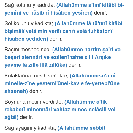
Sağ kolunu yıkadıkta;
(Allahümme a'tınî kitâbî bi-
denir.
yemîni ve hâsibnî hisâben yesîren)
Sol kolunu yıkadıkta;
(Allahümme lâ tü'tınî kitâbî
bişimâlî velâ min verâî zahrî velâ tuhâsibnî
denir.
hisâben şedîden)
Başını meshedince;
(Allahümme harrim şa'rî ve
beşerî alennâri ve ezıllenî tahte zılli Arşıke
denir.
yevme lâ zılle illâ zıllüke)
Kulaklarına mesih verdikte;
(Allahümme-c'alnî
minelle-zîne yestemi'ûnel-kavle fe-yettebi'ûne
denir.
ahseneh)
Boynuna mesih verdikte,
(Allahümme a'tik
rekabetî minennâri vahfaz mines-selâsili vel-
denir.
ağlâl)
Sağ ayağını yıkadıkta;
(Allahümme sebbit