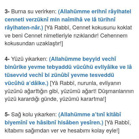
Burna su verirken:
3-
(Allahümme erihnî râyihatel
cenneti verzüknî min naîmihâ ve lâ türihnî
[Yâ Rabbî, Cennet kokusunu koklat
râyihaten-nâr.)
ve beni Cennet nimetleriyle rızıklandır! Cehennem
kokusundan uzaklaştır!]
Yüzü yıkarken:
4-
(Allahümme beyyid vechî
binûrike yevme tebyaddü vücûhü evliyâike ve lâ
tüsevvid vechî bi zünûbî yevme tesveddü
[Yâ Rabbî, nurunla, evliyanın
vücûhü a’dâike.)
yüzünü ağarttığın gibi, yüzümü ağart! Düşmanlarının
yüzü karardığı günde, yüzümü karartma!]
Sağ kolu yıkarken:
5-
(Allahümme a’tınî kitâbî
[Yâ Rabbî,
biyemînî ve hâsibnî hisâben yesîren.)
kitabımı sağımdan ver ve hesabımı kolay eyle!]