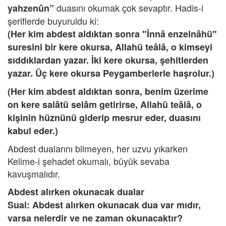
duasını okumak çok sevaptır. Hadis-i
yahzenûn”
şeriflerde buyuruldu ki:
(Her kim abdest aldıktan sonra "İnnâ enzelnâhü"
suresini bir kere okursa, Allahü teâlâ, o kimseyi
sıddıklardan yazar. İki kere okursa, şehitlerden
yazar. Üç kere okursa Peygamberlerle haşrolur.)
(Her kim abdest aldıktan sonra, benim üzerime
on kere salâtü selâm getirirse, Allahü teâlâ, o
kişinin hüznünü giderip mesrur eder, duasını
kabul eder.)
Abdest dualarını bilmeyen, her uzvu yıkarken
Kelime-i şehadet okumalı, büyük sevaba
kavuşmalıdır.
Abdest alırken okunacak dualar
Sual: Abdest alırken okunacak dua var mıdır,
varsa nelerdir ve ne zaman okunacaktır?