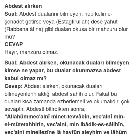
Abdest alırken
Abdest dualarını bilmeyen, hep kelime-i
Sual:
şehadet getirse veya (Estagfirullah) dese yahut
(Rabbena âtina) gibi duaları okusa bir mahzuru olur
mu?
CEVAP
Hayır, mahzuru olmaz.
Sual: Abdest alırken, okunacak duaları bilmeyen
kimse ne yapar, bu dualar okunmazsa abdest
kabul olmaz mı?
Abdest alırken, okunacak duaları
Cevap:
bilmeyenlerin aldığı abdest sahih olur. Fakat bu
duaları kısa zamanda ezberlemeli ve okumalıdır, çok
sevaptır. Abdesti bitirdikten sonra;
“Allahümmec'alnî minet-tevvâbîn, vec'alnî min-
el-mütetahhirîn, vec'alnî, min ibâdik-es-sâlihîn,
vec'alnî minellezîne lâ havfün aleyhim ve lâhüm