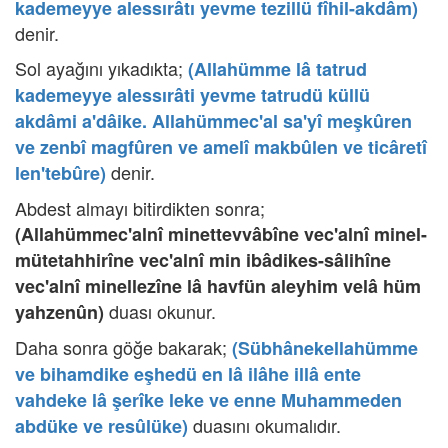
kademeyye alessırâtı yevme tezillü fîhil-akdâm)
denir.
Sol ayağını yıkadıkta;
(Allahümme lâ tatrud
kademeyye alessırâti yevme tatrudü küllü
akdâmi a'dâike. Allahümmec'al sa'yî meşkûren
ve zenbî magfûren ve amelî makbûlen ve ticâretî
denir.
len'tebûre)
Abdest almayı bitirdikten sonra;
(Allahümmec'alnî minettevvâbîne vec'alnî minel-
mütetahhirîne vec'alnî min ibâdikes-sâlihîne
vec'alnî minellezîne lâ havfün aleyhim velâ hüm
duası okunur.
yahzenûn)
Daha sonra göğe bakarak;
(Sübhânekellahümme
ve bihamdike eşhedü en lâ ilâhe illâ ente
vahdeke lâ şerîke leke ve enne Muhammeden
duasını okumalıdır.
abdüke ve resûlüke)