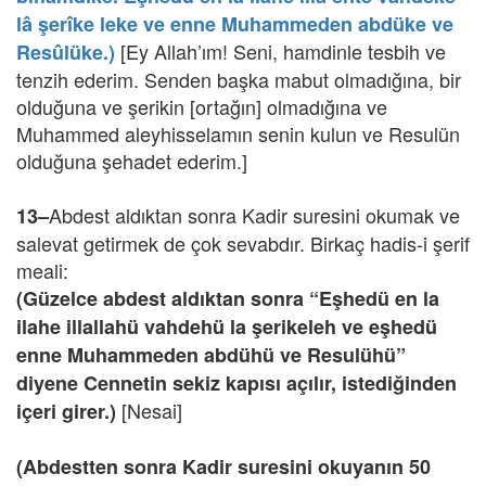
lâ şerîke leke ve enne Muhammeden abdüke ve
[Ey Allah’ım! Seni, hamdinle tesbih ve
Resûlüke.)
tenzih ederim. Senden başka mabut olmadığına, bir
olduğuna ve şerikin [ortağın] olmadığına ve
Muhammed aleyhisselamın senin kulun ve Resulün
olduğuna şehadet ederim.]
Abdest aldıktan sonra Kadir suresini okumak ve
13–
salevat getirmek de çok sevabdır. Birkaç hadis-i şerif
meali:
(Güzelce abdest aldıktan sonra “Eşhedü en la
ilahe illallahü vahdehü la şerikeleh ve eşhedü
enne Muhammeden abdühü ve Resulühü”
diyene Cennetin sekiz kapısı açılır, istediğinden
[Nesai]
içeri girer.)
(Abdestten sonra Kadir suresini okuyanın 50