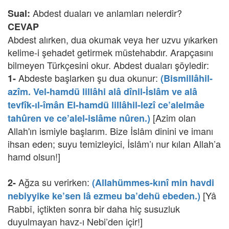
Abdest duaları ve anlamları nelerdir?
Sual:
CEVAP
Abdest alırken, dua okumak veya her uzvu yıkarken
kelime-i şehadet getirmek müstehabdır. Arapçasını
bilmeyen Türkçesini okur. Abdest duaları şöyledir:
Abdeste başlarken şu dua okunur:
1-
(Bismillâhil-
azîm. Vel-hamdü lillâhi alâ dînil-İslâm ve alâ
tevfîk-ıl-îmân El-hamdü lillâhil-lezî ce’alelmâe
[Azim olan
tahûren ve ce’alel-islâme nûren.)
Allah'ın ismiyle başlarım. Bize İslâm dinini ve imanı
ihsan eden; suyu temizleyici, İslâm’ı nur kılan Allah’a
hamd olsun!]
Ağza su verirken:
2-
(Allahümmes-kınî min havdi
[Yâ
nebiyyike ke’sen lâ ezmeu ba’dehü ebeden.)
Rabbî, içtikten sonra bir daha hiç susuzluk
duyulmayan havz-ı Nebi’den içir!]