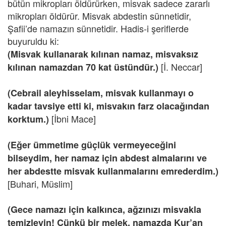
bütün mikropları öldürürken, misvak sadece zararlı
mikropları öldürür. Misvak abdestin sünnetidir,
Şafii’de namazın sünnetidir. Hadis-i şeriflerde
buyuruldu ki:
(Misvak kullanarak kılınan namaz, misvaksız
[İ. Neccar]
kılınan namazdan 70 kat üstündür.)
(Cebrail aleyhisselam, misvak kullanmayı o
kadar tavsiye etti ki, misvakın farz olacağından
[İbni Mace]
korktum.)
(Eğer ümmetime güçlük vermeyeceğini
bilseydim, her namaz için abdest almalarını ve
her abdestte misvak kullanmalarını emrederdim.)
[Buhari, Müslim]
(Gece namazı için kalkınca, ağzınızı misvakla
temizleyin! Çünkü bir melek, namazda Kur’an