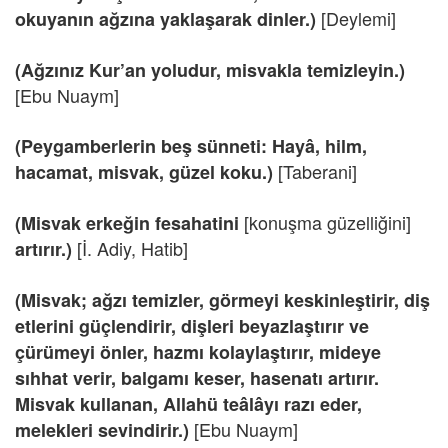
[Deylemi]
okuyanın ağzına yaklaşarak dinler.)
(Ağzınız Kur’an yoludur, misvakla temizleyin.)
[Ebu Nuaym]
(Peygamberlerin beş sünneti: Hayâ, hilm,
[Taberani]
hacamat, misvak, güzel koku.)
[konuşma güzelliğini]
(Misvak erkeğin fesahatini
[İ. Adiy, Hatib]
artırır.)
(Misvak; ağzı temizler, görmeyi keskinleştirir, diş
etlerini güçlendirir, dişleri beyazlaştırır ve
çürümeyi önler, hazmı kolaylaştırır, mideye
sıhhat verir, balgamı keser, hasenatı artırır.
Misvak kullanan, Allahü teâlâyı razı eder,
[Ebu Nuaym]
melekleri sevindirir.)