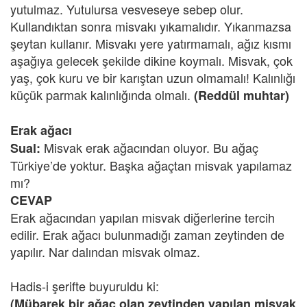
yutulmaz. Yutulursa vesveseye sebep olur.
Kullandıktan sonra misvakı yıkamalıdır. Yıkanmazsa
şeytan kullanır. Misvakı yere yatırmamalı, ağız kısmı
aşağıya gelecek şekilde dikine koymalı. Misvak, çok
yaş, çok kuru ve bir karıştan uzun olmamalı! Kalınlığı
küçük parmak kalınlığında olmalı.
(Reddül muhtar)
Erak ağacı
Misvak erak ağacından oluyor. Bu ağaç
Sual:
Türkiye’de yoktur. Başka ağaçtan misvak yapılamaz
mı?
CEVAP
Erak ağacından yapılan misvak diğerlerine tercih
edilir. Erak ağacı bulunmadığı zaman zeytinden de
yapılır. Nar dalından misvak olmaz.
Hadis-i şerifte buyuruldu ki:
(Mübarek bir ağaç olan zeytinden yapılan misvak