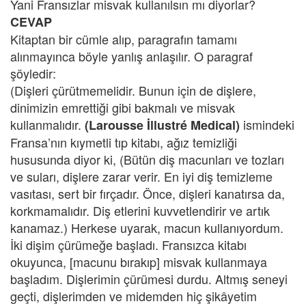
Yani Fransızlar misvak kullanılsın mı diyorlar?
CEVAP
Kitaptan bir cümle alıp, paragrafın tamamı
alınmayınca böyle yanlış anlaşılır. O paragraf
şöyledir:
(Dişleri çürütmemelidir. Bunun için de dişlere,
dinimizin emrettiği gibi bakmalı ve misvak
kullanmalıdır.
ismindeki
(Larousse İllustré Medical)
Fransa’nın kıymetli tıp kitabı, ağız temizliği
hususunda diyor ki, (Bütün diş macunları ve tozları
ve suları, dişlere zarar verir. En iyi diş temizleme
vasıtası, sert bir fırçadır. Önce, dişleri kanatırsa da,
korkmamalıdır. Diş etlerini kuvvetlendirir ve artık
kanamaz.) Herkese uyarak, macun kullanıyordum.
İki dişim çürümeğe başladı. Fransızca kitabı
okuyunca, [macunu bırakıp] misvak kullanmaya
başladım. Dişlerimin çürümesi durdu. Altmış seneyi
geçti, dişlerimden ve midemden hiç şikâyetim