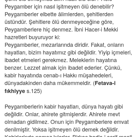
Peygamber için nasıl işitmeyen ölü denebilir?
Peygamberler elbette âlimlerden, şehitlerden
üstündür. Şehitlere ölü denmeyeceğine göre,
Peygamberlere hiç denmez. İbni Hacer-i Mekki
hazretleri buyuruyor ki:
Peygamberler, mezarlarında diridir. Fakat, onların
hayatları, bizim hayatımız gibi değildir. Yiyip içmeleri,
ibadet etmeleri gerekmez. Meleklerin hayatına
benzer. Lezzet almak için ibadet ederler. Çünkü,
kabir hayatında cenab-ı Hakkı müşahedeleri,
dünyadakinden daha mükemmeldir. (
Fetava-i
s.125)
fıkhiyye
Peygamberlerin kabir hayatları, dünya hayatı gibi
değildir. Onlar, ahirete gitmişlerdir. Ahirete mevt
olmadan gidilmez. Onun için Peygamberlere emvat
denilmiştir. Yoksa işitmeyen ölü demek değildir.
Kabirlerinde namaz kılarlar. Birkaç hadis-i şerif meali