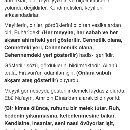
ahmaklar, ibni Teymiyye'nin ve hiçbir kimsenin
yolunda değildirler. Kendi nefisleri, keyifleri
arkasındadırlar.
Meyitlerin, dirileri gördüklerini bildiren vesikalardan
biri, Buhârîdeki;
(Her meyyite, her sabah ve her
akşam ahiretteki yeri gösterilir. Cennetlik olana,
Cennetteki yeri, Cehennemlik olana,
hadis-i şerifidir.
Cehennemdeki yeri gösterilir)
Gösterilir sözü, gördüklerini bildirmektedir. Allahü
teâlâ, Firavun'un adamları için;
(Onlara sabah
buyurdu.
akşam ateş gösterilir)
Meyyit görmeseydi, gösterilir demek faydasız olurdu.
Ebû Nu'aym, Amr bin Dînâr'dan alarak bildiriyor ki:
(Bir kimse ölünce, ruhunu bir melek tutar. Ruh,
bedenin yıkanmasına, kefenlenmesine bakar.
Kendisine, insanlar, seni nasıl övüyorlar işit,