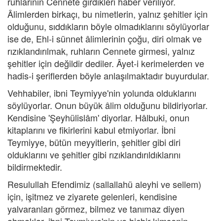
ruhlarının Cennete girdikleri haber veriliyor.
Âlimlerden birkaçı, bu nimetlerin, yalnız şehitler için
olduğunu, sıddıkların böyle olmadıklarını söylüyorlar
ise de, Ehl-i sünnet âlimlerinin çoğu, diri olmak ve
rızıklandırılmak, ruhların Cennete girmesi, yalnız
şehitler için değildir dediler. Âyet-i kerimelerden ve
hadis-i şeriflerden böyle anlaşılmaktadır buyurdular.
Vehhabiler, ibni Teymiyye'nin yolunda olduklarını
söylüyorlar. Onun büyük âlim olduğunu bildiriyorlar.
Kendisine 'Şeyhülislâm' diyorlar. Hâlbuki, onun
kitaplarını ve fikirlerini kabul etmiyorlar. İbni
Teymiyye, bütün meyyitlerin, şehitler gibi diri
olduklarını ve şehitler gibi rızıklandırıldıklarını
bildirmektedir.
Resulullah Efendimiz (sallallahü aleyhi ve sellem)
için, işitmez ve ziyarete gelenleri, kendisine
yalvaranları görmez, bilmez ve tanımaz diyen