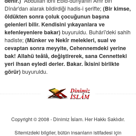
Abdullah ibni Ebid-dünyânın Amr bin
denir.)
Dînâr'dan alarak bildirdiği hadis-i şerifte;
(Bir kimse,
öldükten sonra çoluk çocuğunun başına
gelenleri bilir. Kendisini yıkayanlara ve
buyuruldu. Buhârî'deki sahih
kefenleyenlere bakar)
hadiste;
(Münker ve Nekîr melekleri, sual ve
cevaptan sonra meyyite, Cehennemdeki yerine
bak! Allahü teâlâ, değiştirerek, sana Cennetteki
yeri ihsan eyledi derler. Bakar. İkisini birlikte
buyuruldu.
görür)
Copyright © 2008 - Dinimiz İslam. Her Hakkı Saklıdır.
Sitemizdeki bilgiler, bütün insanların istifadesi için