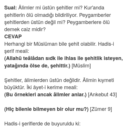
Âlimler mi üstün şehitler mi? Kur'anda
Sual:
şehitlerin ölü olmadığı bildiriliyor. Peygamberler
şehitlerden üstün değil mi? Peygamberlere ölü
demek caiz midir?
CEVAP
Herhangi bir Müslüman bile şehit olabilir. Hadis-i
şerif meali:
(Allahü teâlâdan sıdk ile ihlas ile şehitlik isteyen,
[Müslim]
yatağında ölse de, şehittir.)
Şehitler, âlimlerden üstün değildir. Âlimin kıymeti
büyüktür. İki âyet-i kerime meali:
[Ankebut 43]
(Bu örnekleri ancak âlimler anlar.)
[Zümer 9]
(Hiç bilenle bilmeyen bir olur mu?)
Hadis-i şeriflerde de buyuruldu ki: