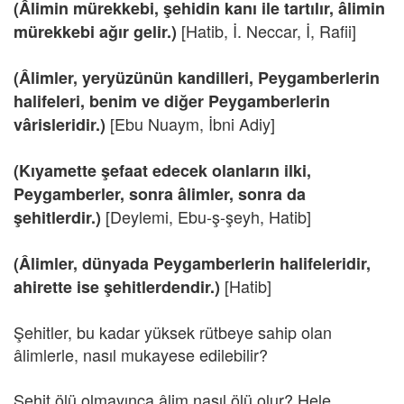
(Âlimin mürekkebi, şehidin kanı ile tartılır, âlimin
[Hatib, İ. Neccar, İ, Rafii]
mürekkebi ağır gelir.)
(Âlimler, yeryüzünün kandilleri, Peygamberlerin
halifeleri, benim ve diğer Peygamberlerin
[Ebu Nuaym, İbni Adiy]
vârisleridir.)
(Kıyamette şefaat edecek olanların ilki,
Peygamberler, sonra âlimler, sonra da
[Deylemi, Ebu-ş-şeyh, Hatib]
şehitlerdir.)
(Âlimler, dünyada Peygamberlerin halifeleridir,
[Hatib]
ahirette ise şehitlerdendir.)
Şehitler, bu kadar yüksek rütbeye sahip olan
âlimlerle, nasıl mukayese edilebilir?
Şehit ölü olmayınca âlim nasıl ölü olur? Hele