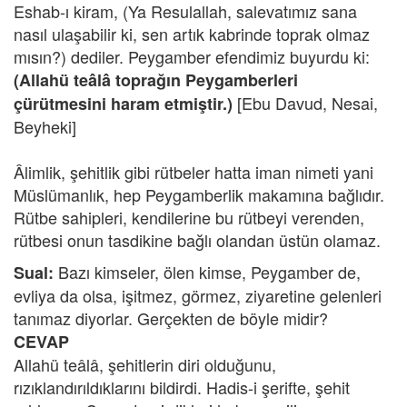
Eshab-ı kiram, (Ya Resulallah, salevatımız sana
nasıl ulaşabilir ki, sen artık kabrinde toprak olmaz
mısın?) dediler. Peygamber efendimiz buyurdu ki:
(Allahü teâlâ toprağın Peygamberleri
[Ebu Davud, Nesai,
çürütmesini haram etmiştir.)
Beyheki]
Âlimlik, şehitlik gibi rütbeler hatta iman nimeti yani
Müslümanlık, hep Peygamberlik makamına bağlıdır.
Rütbe sahipleri, kendilerine bu rütbeyi verenden,
rütbesi onun tasdikine bağlı olandan üstün olamaz.
Bazı kimseler, ölen kimse, Peygamber de,
Sual:
evliya da olsa, işitmez, görmez, ziyaretine gelenleri
tanımaz diyorlar. Gerçekten de böyle midir?
CEVAP
Allahü teâlâ, şehitlerin diri olduğunu,
rızıklandırıldıklarını bildirdi. Hadis-i şerifte, şehit