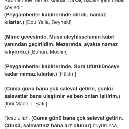
şöyledir:
(Peygamberler kabirlerinde diridir, namaz
[Ebu Ya’la, Beyheki]
kılarlar.)
(Mirac gecesinde, Musa aleyhisselamın kabri
yanından geçirildim. Mezarında, ayakta namaz
[Buhari, Müslim]
kılıyordu.)
(Peygamberler kabirlerinde, Sura üfürülünceye
[Hâkim]
kadar namaz kılarlar.)
(Cuma günü bana çok salevat getirin, çünkü
salevatlar bana ulaştırılır ve ben onları işitirim.)
[İbni Mace, İ. Şâfiî]
Resulullah,
(Cuma günü bana çok salevat getirin.
buyurunca,
Çünkü, salevatınız bana arz olunur)