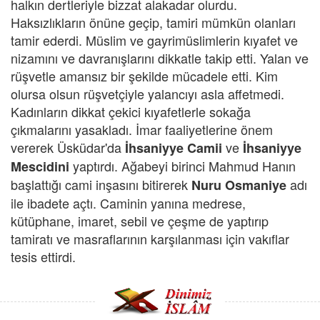
halkın dertleriyle bizzat alakadar olurdu.
Haksızlıkların önüne geçip, tamiri mümkün olanları
tamir ederdi. Müslim ve gayrimüslimlerin kıyafet ve
nizamını ve davranışlarını dikkatle takip etti. Yalan ve
rüşvetle amansız bir şekilde mücadele etti. Kim
olursa olsun rüşvetçiyle yalancıyı asla affetmedi.
Kadınların dikkat çekici kıyafetlerle sokağa
çıkmalarını yasakladı. İmar faaliyetlerine önem
vererek Üsküdar'da
ve
İhsaniyye Camii
İhsaniyye
yaptırdı. Ağabeyi birinci Mahmud Hanın
Mescidini
başlattığı cami inşasını bitirerek
adı
Nuru Osmaniye
ile ibadete açtı. Caminin yanına medrese,
kütüphane, imaret, sebil ve çeşme de yaptırıp
tamiratı ve masraflarının karşılanması için vakıflar
tesis ettirdi.