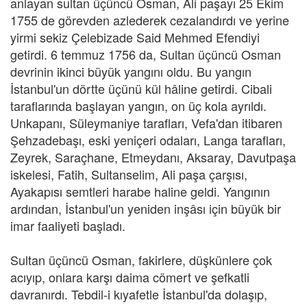
anlayan sultan üçüncü Osman, Ali paşayı 25 Ekim
1755 de görevden azlederek cezalandırdı ve yerine
yirmi sekiz Çelebizade Said Mehmed Efendiyi
getirdi. 6 temmuz 1756 da, Sultan üçüncü Osman
devrinin ikinci büyük yangını oldu. Bu yangın
İstanbul'un dörtte üçünü kül hâline getirdi. Cibali
taraflarında başlayan yangın, on üç kola ayrıldı.
Unkapanı, Süleymaniye tarafları, Vefa'dan itibaren
Şehzadebaşı, eski yeniçeri odaları, Langa tarafları,
Zeyrek, Saraçhane, Etmeydanı, Aksaray, Davutpaşa
iskelesi, Fatih, Sultanselim, Ali paşa çarşısı,
Ayakapısı semtleri harabe haline geldi. Yangının
ardından, İstanbul'un yeniden inşâsı için büyük bir
imar faaliyeti başladı.
Sultan üçüncü Osman, fakirlere, düşkünlere çok
acıyıp, onlara karşı daima cömert ve şefkatli
davranırdı. Tebdil-i kıyafetle İstanbul'da dolaşıp,