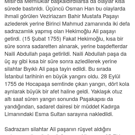
Mısır'da Memluklar başkaldırdılarsa da olaylar kısa
sürede bastırıldı. Üçüncü Osman Han bu olaylarda
ihmali görülen Veziriazam Bahir Mustafa Paşayı
azlederek yerine Birinci Mahmud zamanında iki defa
sadrazamlık yapmış olan Hekimoğlu Ali paşayı
getirdi. (15 Şubat 1755) Fakat Hekimoğlu, kısa bir
süre sonra sadaretten alınarak, yerine başdefterdar
Naili Abdullah paşa getirildi. Naili Abdullah paşa da
üç ay gibi kısa bir süre sonra azledilerek yerine
silahtar Bıyıklı Ali paşa tayin edildi. Bu sırada
İstanbul tarihinin en büyük yangını oldu. 28 Eylül
1755 de Hocapaşa semtinde çıkan yangın, dört kola
ayrılarak büyük bir afet haline geldi. Yaklaşık otuz
altı saat süren yangın sonunda Paşakapısı da
yandığından, sadaret dairesi bir müddet Kadırga
Limanındaki Esma Sultan sarayına nakledildi.
Sadrazam silahtar Ali paşanın rüşvet aldığını