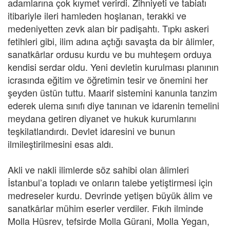
adamlarına çok kıymet verirdi. Zihniyeti ve tabiatı
itibariyle ileri hamleden hoşlanan, terakki ve
medeniyetten zevk alan bir padişahtı. Tıpkı askeri
fetihleri gibi, ilim adına açtığı savaşta da bir âlimler,
sanatkârlar ordusu kurdu ve bu muhteşem orduya
kendisi serdar oldu. Yeni devletin kurulması planının
icrasında eğitim ve öğretimin tesir ve önemini her
şeyden üstün tuttu. Maarif sistemini kanunla tanzim
ederek ulema sınıfı diye tanınan ve idarenin temelini
meydana getiren diyanet ve hukuk kurumlarını
teşkilatlandırdı. Devlet idaresini ve bunun
ilmileştirilmesini esas aldı.
Akli ve nakli ilimlerde söz sahibi olan âlimleri
İstanbul’a topladı ve onların talebe yetiştirmesi için
medreseler kurdu. Devrinde yetişen büyük âlim ve
sanatkârlar mühim eserler verdiler. Fıkıh ilminde
Molla Hüsrev, tefsirde Molla Gürani, Molla Yegan,