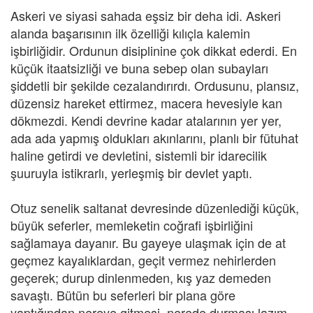
Askeri ve siyasi sahada eşsiz bir deha idi. Askeri
alanda başarısının ilk özelliği kılıçla kalemin
işbirliğidir. Ordunun disiplinine çok dikkat ederdi. En
küçük itaatsizliği ve buna sebep olan subayları
şiddetli bir şekilde cezalandırırdı. Ordusunu, plansız,
düzensiz hareket ettirmez, macera hevesiyle kan
dökmezdi. Kendi devrine kadar atalarının yer yer,
ada ada yapmış oldukları akınlarını, planlı bir fütuhat
haline getirdi ve devletini, sistemli bir idarecilik
şuuruyla istikrarlı, yerleşmiş bir devlet yaptı.
Otuz senelik saltanat devresinde düzenlediği küçük,
büyük seferler, memleketin coğrafi işbirliğini
sağlamaya dayanır. Bu gayeye ulaşmak için de at
geçmez kayalıklardan, geçit vermez nehirlerden
geçerek; durup dinlenmeden, kış yaz demeden
savaştı. Bütün bu seferleri bir plana göre
yaptığından nereye gitmesi, nerede durması lazım