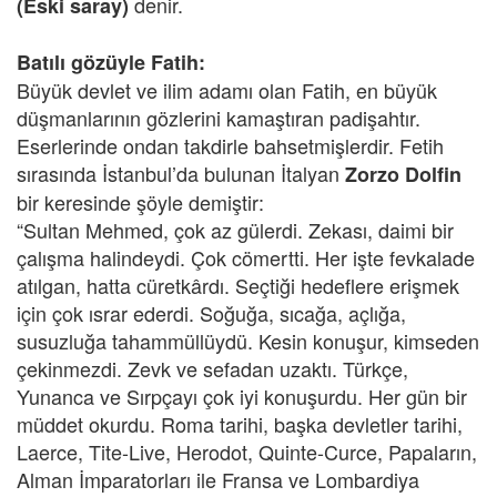
denir.
(Eski saray)
Batılı gözüyle Fatih:
Büyük devlet ve ilim adamı olan Fatih, en büyük
düşmanlarının gözlerini kamaştıran padişahtır.
Eserlerinde ondan takdirle bahsetmişlerdir. Fetih
sırasında İstanbul’da bulunan İtalyan
Zorzo Dolfin
bir keresinde şöyle demiştir:
“Sultan Mehmed, çok az gülerdi. Zekası, daimi bir
çalışma halindeydi. Çok cömertti. Her işte fevkalade
atılgan, hatta cüretkârdı. Seçtiği hedeflere erişmek
için çok ısrar ederdi. Soğuğa, sıcağa, açlığa,
susuzluğa tahammüllüydü. Kesin konuşur, kimseden
çekinmezdi. Zevk ve sefadan uzaktı. Türkçe,
Yunanca ve Sırpçayı çok iyi konuşurdu. Her gün bir
müddet okurdu. Roma tarihi, başka devletler tarihi,
Laerce, Tite-Live, Herodot, Quinte-Curce, Papaların,
Alman İmparatorları ile Fransa ve Lombardiya