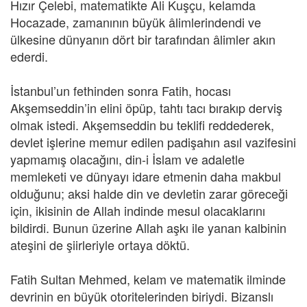
Hızır Çelebi, matematikte Ali Kuşçu, kelamda
Hocazade, zamanının büyük âlimlerindendi ve
ülkesine dünyanın dört bir tarafından âlimler akın
ederdi.
İstanbul’un fethinden sonra Fatih, hocası
Akşemseddin’in elini öpüp, tahtı tacı bırakıp derviş
olmak istedi. Akşemseddin bu teklifi reddederek,
devlet işlerine memur edilen padişahın asıl vazifesini
yapmamış olacağını, din-i İslam ve adaletle
memleketi ve dünyayı idare etmenin daha makbul
olduğunu; aksi halde din ve devletin zarar göreceği
için, ikisinin de Allah indinde mesul olacaklarını
bildirdi. Bunun üzerine Allah aşkı ile yanan kalbinin
ateşini de şiirleriyle ortaya döktü.
Fatih Sultan Mehmed, kelam ve matematik ilminde
devrinin en büyük otoritelerinden biriydi. Bizanslı