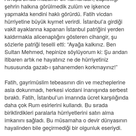
şehrin halkına görülmedik zulüm ve işkence
yapmakta kendini haklı görürdü. Fatih vicdan
hürriyetine büyük kıymet verirdi. İstanbul’a girdiği
vakit ayaklarına kapanan İstanbul patriğini yerden
kaldırmakla alicenaplığını gösteren cihangir, şu
sözlerle patriği teselli etti: “Ayağa kalkınız. Ben
Sultan Mehmed, hepinize söylüyorum ki: Şu andan
itibaren artık ne hayatınız ne de hürriyetiniz
hususunda gazab-ı şahanemden korkmayınız!”
Fatih, gayrimüslim tebeasının din ve mezheplerine
asla dokunmadı, herkesi vicdani inanışında serbest
bıraktı. Fatih, İstanbul’un imarında ücret karşılığında
daha çok Rum esirlerini kullandı. Bu sırada
biriktirdikleri paralarla hürriyetlerini satın alma
imkanını sağladı. Bu müsamaha o devir dünyasının
hayalinden bile geçirmediği bir olgunluk eseriydi.