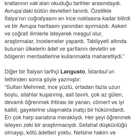
krallarının vak’aları okuduğu tarihler arasındaydı.
Avrupa’daki bütün devletleri tanırdı. Özellikle
İtalya’nın coğrafyasını en ince noktasına kadar bilirdi
ve bir Avrupa haritasını yanından ayırmazdı. Askeri
ve coğrafi ilimlerle isteyerek meşgul olur,
araştırmalar, incelemeler yapardı. Tabiiyyeti altında
bulunan ülkelerin âdet ve şartlarını devletin ve
bölgenin menfaatlerine kullanmakta maharetliydi.”
Diğer bir İtalyan tarihçi
, İstanbul’un
Langusto
fethinden sonra şöyle yazmıştır:
“Sultan Mehmed, ince yüzlü, ortadan fazla uzun
boylu, silahlar kuşanmış, asil tavırlı, çok az gülen,
devamlı öğrenmek ihtirası ile yanan, cömert ve iyi
kalbli, gayelerine ulaşmakta inatçı bir hükümdardı.
En çok harp sanatına meraklıydı. Her şeyi öğrenmek
isteyen zeki bir araştırmacıydı. Sefahat düşkünlüğü
olmayıp, kötü âdetleri yoktu. Nefsine hakim ve