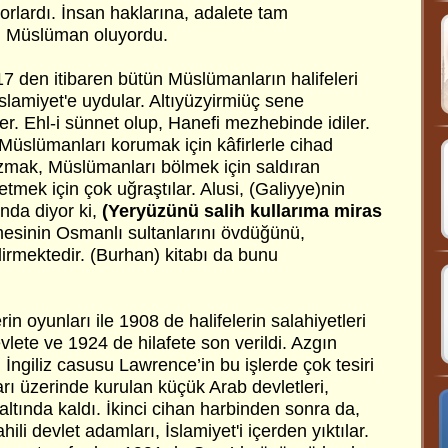
yorlardı. İnsan haklarına, adalete tam
ğu Müslüman oluyordu.
7 den itibaren bütün Müslümanların halifeleri
İslamiyet'e uydular. Altıyüzyirmiüç sene
ler. Ehl-i sünnet olup, Hanefi mezhebinde idiler.
Müslümanları korumak için kâfirlerle cihad
bozmak, Müslümanları bölmek için saldıran
etmek için çok uğraştılar. Alusi, (Galiyye)nin
nda diyor ki,
(Yeryüzünü salih kullarıma miras
mesinin Osmanlı sultanlarını övdüğünü,
irmektedir. (Burhan) kitabı da bunu
rin oyunları ile 1908 de halifelerin salahiyetleri
vlete ve 1924 de hilafete son verildi. Azgın
ngiliz casusu Lawrence’in bu işlerde çok tesiri
rı üzerinde kurulan küçük Arab devletleri,
 altında kaldı. İkinci cihan harbinden sonra da,
ili devlet adamları, İslamiyet'i içerden yıktılar.