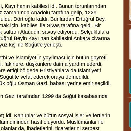
i, Kayı hanın kabilesi idi. Bunun torunlarından
 zamanında Anadolu tarafına gelip, 1229
uldu. Dört oğlu kaldı. Bunlardan Ertuğrul Bey,
k için, kabilesi ile Sivas tarafına geldi. Bir
uk sultanı Alaüddin savaş ediyordu. Selçuklulara
rtuğrul Beyin Kayı han kabilesini Ankara civarına
yüz kişi ile Söğüt’e yerleşti.
ethi ve İslamiyet’in yayılması için bütün gayreti
ti, fakirlere, düşkünlere daima yardım ederdi.
re ettiği bölgede Hristiyanlara da İslamiyet’i
 Söğüt’te vefat ederek oraya defnedildi.
ük oğlu Osman Gazi, babası yerine emir seçildi.
n Gazi tarafından 1299 da Söğüt kasabasında
et) idi. Kanunlar ve bütün sosyal işler ve fertlerin
slam dininden hasıl oluyordu. Müslümanlar ile
anlar da, ibadetlerini, ticaretlerini serbest