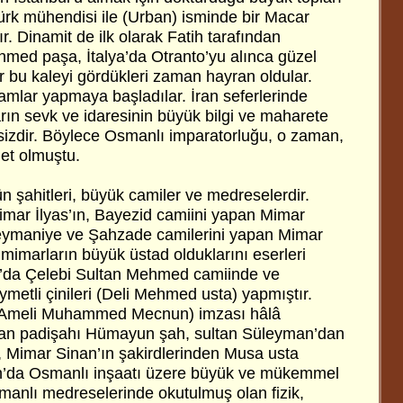
ürk mühendisi ile (Urban) isminde bir Macar
. Dinamit de ilk olarak Fatih tarafından
Ahmed paşa, İtalya’da Otranto’yu alınca güzel
lar bu kaleyi gördükleri zaman hayran oldular.
amlar yapmaya başladılar. İran seferlerinde
ların sevk ve idaresinin büyük bilgi ve maharete
izdir. Böylece Osmanlı imparatorluğu, o zaman,
let olmuştu.
n şahitleri, büyük camiler ve medreselerdir.
imar İlyas’ın, Bayezid camiini yapan Mimar
eymaniye ve Şahzade camilerini yapan Mimar
mimarların büyük üstad olduklarını eserleri
a’da Çelebi Sultan Mehmed camiinde ve
ymetli çinileri (Deli Mehmed usta) yapmıştır.
 (Ameli Muhammed Mecnun) imzası hâlâ
stan padişahı Hümayun şah, sultan Süleyman’dan
ş, Mimar Sinan’ın şakirdlerinden Musa usta
an’da Osmanlı inşaatı üzere büyük ve mükemmel
smanlı medreselerinde okutulmuş olan fizik,