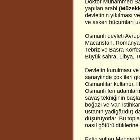
Doktor Muhammed Sav
yapılan arabi
(Müzekk
devletinin yıkılması ve 
ve askeri hücumları uz
Osmanlı devleti Avrup
Macaristan, Romanya
Tebriz ve Basra Körfez
Büyük sahra, Libya, Tu
Devletin kurulması ve 
sanayiinde çok ileri gid
Osmanlılar kullandı. 
Osmanlı fen adamlarını
savaş tekniğinin başl
boğazı ve Van istihkam
ustanın yadigârıdır) d
düşürüyorlar. Bu topla
nasıl götürüldüklerine
Fatih sultan Mehmed’i