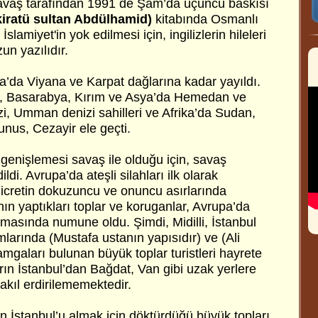
aş tarafından 1991 de Şam’da üçüncü baskısı
iratü sultan Abdülhamid)
kitabında Osmanlı
İslamiyet'in yok edilmesi için, ingilizlerin hileleri
un yazılıdır.
a’da Viyana ve Karpat dağlarına kadar yayıldı.
, Basarabya, Kırım ve Asya’da Hemedan ve
i, Umman denizi sahilleri ve Afrika’da Sudan,
nus, Cezayir ele geçti.
genişlemesi savaş ile olduğu için, savaş
ildi. Avrupa’da ateşli silahları ilk olarak
Hicretin dokuzuncu ve onuncu asırlarında
n yaptıkları toplar ve koruganlar, Avrupa’da
amasında numune oldu. Şimdi, Midilli, İstanbul
larında (Mustafa ustanın yapısıdır) ve (Ali
amgaları bulunan büyük toplar turistleri hayrete
rın İstanbul’dan Bağdat, Van gibi uzak yerlere
 akıl erdirilememektedir.
n İstanbul’u almak için döktürdüğü büyük topları