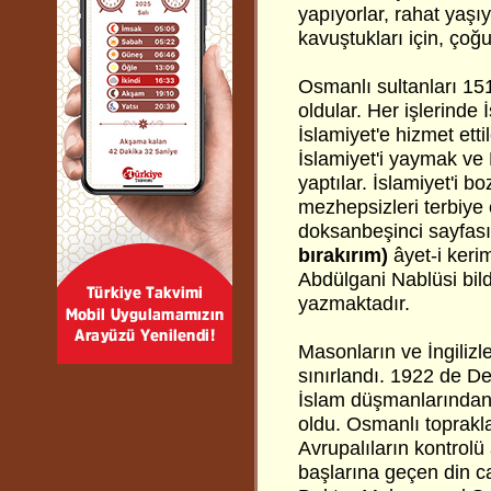
yapıyorlar, rahat yaşı
kavuştukları için, ço
Osmanlı sultanları 151
oldular. Her işlerinde 
İslamiyet'e hizmet etti
İslamiyet'i yaymak ve 
yaptılar. İslamiyet'i 
mezhepsizleri terbiye 
doksanbeşinci sayfası
bırakırım)
âyet-i keri
Abdülgani Nablüsi bild
yazmaktadır.
Masonların ve İngilizle
sınırlandı. 1922 de De
İslam düşmanlarından İ
oldu. Osmanlı toprakla
Avrupalıların kontrolü
başlarına geçen din cah