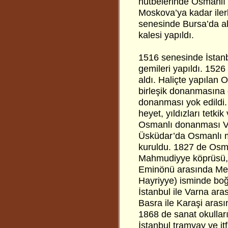
hutbelerinde Osmanlı h
Moskova’ya kadar ilerl
senesinde Bursa’da al
kalesi yapıldı.
1516 senesinde İstan
gemileri yapıldı. 1526
aldı. Haliçte yapılan
birleşik donanmasına g
donanması yok edildi.
heyet, yıldızları tetki
Osmanlı donanması Ve
Üsküdar’da Osmanlı m
kuruldu. 1827 de Osma
Mahmudiyye köprüsü, 1
Eminönü arasında Meci
Hayriyye) isminde boğa
İstanbul ile Varna aras
Basra ile Karaşi arasın
1868 de sanat okulla
İstanbul tramvay ve it