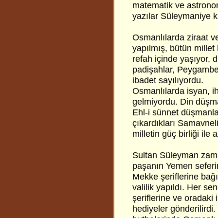
matematik ve astronomi
yazılar Süleymaniye k
Osmanlılarda ziraat ve
yapılmış, bütün millet 
refah içinde yaşıyor, d
padişahlar, Peygamber 
ibadet sayılıyordu.
Osmanlılarda isyan, ih
gelmiyordu. Din düşman
Ehl-i sünnet düşmanlar
çıkardıkları Samavneli
milletin güç birliği ile
Sultan Süleyman zaman
paşanın Yemen seferin
Mekke şeriflerine bağ
valilik yapıldı. Her s
şeriflerine ve oradaki
hediyeler gönderilirdi