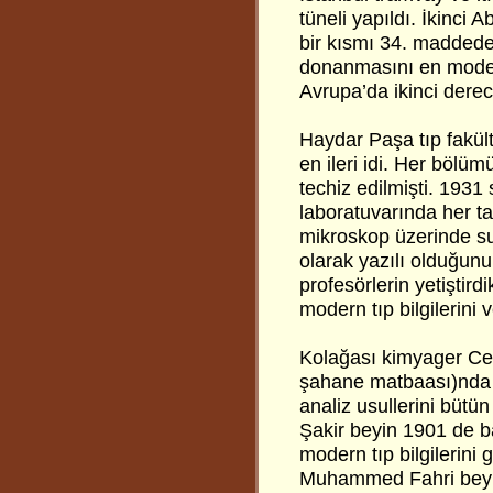
tüneli yapıldı. İkinci
bir kısmı 34. maddede
donanmasını en modern
Avrupa’da ikinci dere
Haydar Paşa tıp fakült
en ileri idi. Her bölüm
techiz edilmişti. 1931
laboratuvarında her t
mikroskop üzerinde su
olarak yazılı olduğunu
profesörlerin yetiştird
modern tıp bilgilerini 
Kolağası kimyager Cev
şahane matbaası)nda ba
analiz usullerini bütü
Şakir beyin 1901 de ba
modern tıp bilgilerini 
Muhammed Fahri beyin