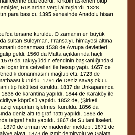
alifelerine dua ederdi. Kırkbin askerleri olup
emişler, Ruslardan vergi almışlardı. 1328
tın para basıldı. 1395 senesinde Anadolu hisarı
bul'da tersane kuruldu. O zamanın en büyük
 da sultan Süleyman, Fransa’yı, himayesi altına
 Osmanlı donanması 1538 de Avrupa devletleri
alip geldi. 1560 da Malta açıklarında haçlı
 1579 da Takıyyüddin efendinin başkanlığındaki
k ve logaritma cetvelleri ile hesap yaptı. 1657 de
nedik donanmasını mağlup etti. 1723 de
atbaası kuruldu. 1791 de Deniz savaş okulu
nlı tıp fakültesi kuruldu. 1837 de Unkapanında
838 de karantina yapıldı. 1844 de Karaköy ile
diyye köprüsü yapıldı. 1852 de, (Şirketi
ziçi vapurları işletmesi kuruldu. 1856 da
ında deniz altı telgraf hattı yapıldı. 1863 de
da telgraf hattı yapıldı. 1867 de Sultani liseleri,
rı, 1870 de orman ve madenler mektebi, 1871 de
faiyye alayı, 1873 de İzmit demiryolu ve Galata