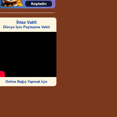
İhlas Vakfı
Dünya İçin Paylaşma Vakti
Online Bağış Yapmak İçin