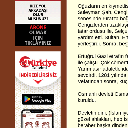
Oğuzların en kıymetlis
Süleyman Şah, Cengiz
senesinde Fırat’ta boğ
Cengizlerden uzaklaşma
tatar ordusu ile, Selç
yardım etti. Sultan, E
yerleştirdi. Sonra, beş
Ertuğrul Gazi etrafın f
ile çalıştı. Çok cömert
Yarım asır adaletle ida
sevdirdi. 1281 yılında
Vefatından sonra, küç
Osmanlı devleti Osma
kuruldu.
Devletin dini, (İslamiy
güzel ahlakları, hep İ
beraber başka dinden ol