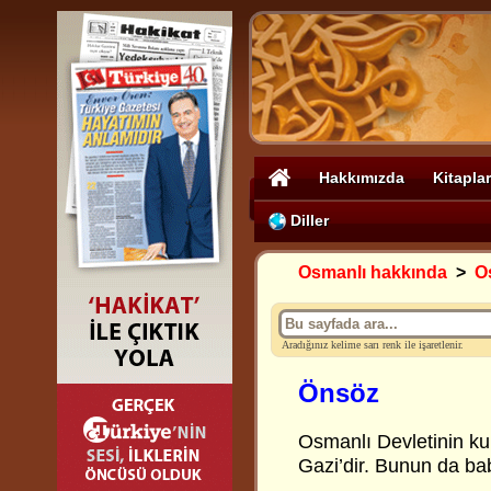
Hakkımızda
Kitaplar
Diller
Osmanlı hakkında
>
O
Aradığınız kelime sarı renk ile işaretlenir.
Önsöz
Osmanlı Devletinin ku
Gazi’dir. Bunun da ba