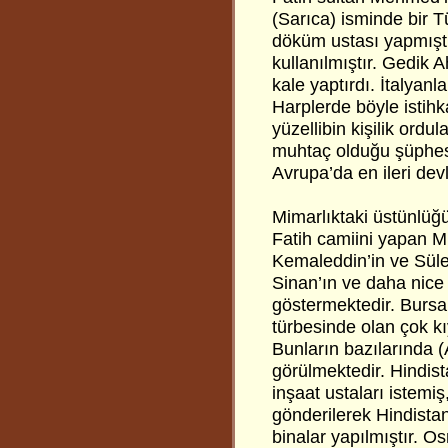
(Sarıca) isminde bir T
döküm ustası yapmıştır
kullanılmıştır. Gedik 
kale yaptırdı. İtalyan
Harplerde böyle istihk
yüzellibin kişilik ordu
muhtaç olduğu şüphes
Avrupa’da en ileri dev
Mimarlıktaki üstünlüğü
Fatih camiini yapan M
Kemaleddin’in ve Sül
Sinan’ın ve daha nice 
göstermektedir. Burs
türbesinde olan çok kı
Bunların bazılarında
görülmektedir. Hindi
inşaat ustaları istemi
gönderilerek Hindist
binalar yapılmıştır. O