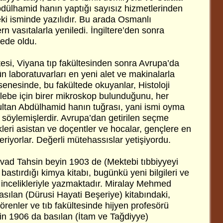
 Abdülhamid hanın yaptığı sayısız hizmetlerinden
ki isminde yazılıdır. Bu arada Osmanlı
 vasıtalarla yeniledi. İngiltere’den sonra
cede oldu.
esi, Viyana tıp fakültesinden sonra Avrupa’da
ün laboratuvarları en yeni alet ve makinalarla
 senesinde, bu fakültede okuyanlar, Histoloji
alebe için birer mikroskop bulunduğunu, her
ltan Abdülhamid hanın tuğrası, yani ismi oyma
 söylemişlerdir. Avrupa’dan getirilen seçme
ikleri asistan ve doçentler ve hocalar, gençlere en
veriyorlar. Değerli mütehassıslar yetişiyordu.
ad Tahsin beyin 1903 de (Mektebi tıbbiyyeyi
stırdığı kimya kitabı, bugünkü yeni bilgileri ve
n incelikleriyle yazmaktadır. Miralay Mehmed
sılan (Dürusi Hayati Beşeriye) kitabındaki,
görenler ve tıb fakültesinde hijyen profesörü
 1906 da basılan (İtam ve Tağdiyye)