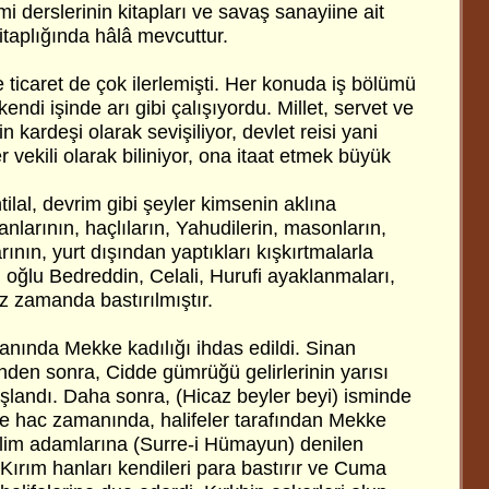
 derslerinin kitapları ve savaş sanayiine ait
itaplığında hâlâ mevcuttur.
 ticaret de çok ilerlemişti. Her konuda iş bölümü
kendi işinde arı gibi çalışıyordu. Millet, servet ve
in kardeşi olarak sevişiliyor, devlet reisi yani
vekili olarak biliniyor, ona itaat etmek büyük
tilal, devrim gibi şeyler kimsenin aklına
larının, haçlıların, Yahudilerin, masonların,
ının, yurt dışından yaptıkları kışkırtmalarla
 oğlu Bedreddin, Celali, Hurufi ayaklanmaları,
 az zamanda bastırılmıştır.
ında Mekke kadılığı ihdas edildi. Sinan
den sonra, Cidde gümrüğü gelirlerinin yarısı
ışlandı. Daha sonra, (Hicaz beyler beyi) isminde
ene hac zamanında, halifeler tarafından Mekke
 ilim adamlarına (Surre-i Hümayun) denilen
. Kırım hanları kendileri para bastırır ve Cuma