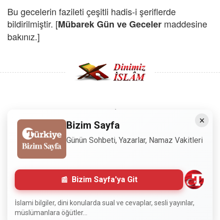
Bu gecelerin fazileti çeşitli hadis-i şeriflerde
bildirilmiştir. [
maddesine
Mübarek Gün ve Geceler
bakınız.]
Copyright © 2008 - Dinimiz İslam. Her Hakkı Saklıdır.
×
Bizim Sayfa
Sitemizdeki bilgiler, bütün insanların istifadesi için
Günün Sohbeti, Yazarlar, Namaz Vakitleri
hazırlanmıştır. Orijinaline sadık kalmak şartıyla, izin
almaya gerek kalmadan, herkes istediği gibi alıp istifade
edebilir.
Bizim Sayfa'ya Git
Normal Siteyi Göster
İslami bilgiler, dini konularda sual ve cevaplar, sesli yayınlar,
müslümanlara öğütler...