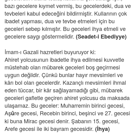
bazı gecelere kıymet vermiş, bu gecelerdeki, dua ve
tevbeleri kabul edeceğini bildirmiştir. Kullarının çok
ibadet yapması, dua ve tevbe etmeleri için bu
geceleri sebep kılmıştır. Bu geceleri ihya etmeli ve
gecelere saygı göstermelidir.
(Seadet-i Ebediyye)
İmam-ı Gazali hazretleri buyuruyor ki:
Ahiret yolcusunun ibadetle ihya edilmesi kuvvetle
müstehab olan mübarek geceleri boş geçirmesi
uygun değildir. Çünkü bunlar hayır mevsimleri ve
kârı bol olan gecelerdir. Kazançlı mevsimleri ihmal
eden tüccar, bir kâr sağlayamadığı gibi, mübarek
geceleri gafletle geçiren ahiret yolcusu da maksada
ulaşamaz. Bu geceler: Muharremin birinci gecesi,
Aş
re gecesi, Recebin birinci, beşinci ve 27. gecesi
û
ki buna Mirac gecesi denir. Şabanın 15. gecesi,
Arefe gecesi ile iki bayram gecesidir.
(İhya)