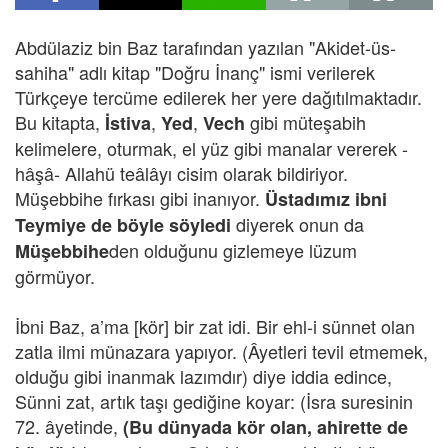
Abdülaziz bin Baz tarafından yazılan "Akidet-üs-
sahiha" adlı kitap "Doğru İnanç" ismi verilerek
Türkçeye tercüme edilerek her yere dağıtılmaktadır.
Bu kitapta,
,
,
gibi müteşabih
İstiva
Yed
Vech
kelimelere, oturmak, el yüz gibi manalar vererek -
hâşâ- Allahü teâlâyı cisim olarak bildiriyor.
Müşebbihe fırkası gibi inanıyor.
Üstadımız ibni
diyerek onun da
Teymiye de böyle söyledi
den olduğunu gizlemeye lüzum
Müşebbihe
görmüyor.
İbni Baz, a’ma [kör] bir zat idi. Bir ehl-i sünnet olan
zatla ilmi münazara yapıyor. (Âyetleri tevil etmemek,
olduğu gibi inanmak lazımdır) diye iddia edince,
Sünni zat, artık taşı gediğine koyar: (İsra suresinin
72. âyetinde,
(Bu dünyada kör olan, ahirette de