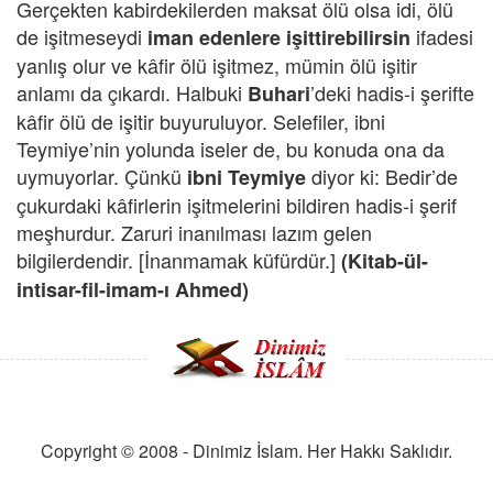
Gerçekten kabirdekilerden maksat ölü olsa idi, ölü
de işitmeseydi
ifadesi
iman edenlere işittirebilirsin
yanlış olur ve kâfir ölü işitmez, mümin ölü işitir
anlamı da çıkardı. Halbuki
’deki hadis-i şerifte
Buhari
kâfir ölü de işitir buyuruluyor. Selefiler, ibni
Teymiye’nin yolunda iseler de, bu konuda ona da
uymuyorlar. Çünkü
diyor ki: Bedir’de
ibni Teymiye
çukurdaki kâfirlerin işitmelerini bildiren hadis-i şerif
meşhurdur. Zaruri inanılması lazım gelen
bilgilerdendir. [İnanmamak küfürdür.]
(Kitab-ül-
intisar-fil-imam-ı Ahmed)
Copyright © 2008 - Dinimiz İslam. Her Hakkı Saklıdır.