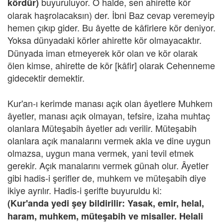
buyuruluyor.
O halde, sen ahirette kör
kördür)
olarak haşrolacaksın) der. İbni Baz cevap veremeyip
hemen çıkıp gider. Bu âyette de kâfirlere kör deniyor.
Yoksa dünyadaki körler ahirette kör olmayacaktır.
Dünyada iman etmeyerek kör olan ve kör olarak
ölen kimse, ahirette de kör [kâfir] olarak Cehenneme
gidecektir demektir.
Kur'an-ı kerimde manası açık olan âyetlere Muhkem
âyetler, manası açık olmayan, tefsire, izaha muhtaç
olanlara Müteşabih âyetler adı verilir. Müteşabih
olanlara açık manalarını vermek akla ve dine uygun
olmazsa, uygun mana vermek, yani tevil etmek
gerekir. Açık manalarını vermek günah olur. Âyetler
gibi hadis-i şerifler de, muhkem ve müteşabih diye
ikiye ayrılır. Hadis-i şerifte buyuruldu ki:
(Kur'anda yedi şey bildirilir: Yasak, emir, helal,
haram, muhkem, müteşabih ve misaller. Helali