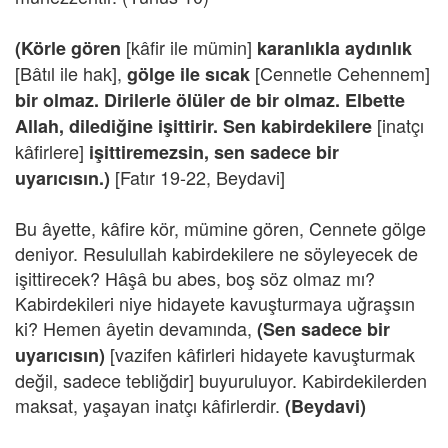
[kâfir ile mümin]
(Körle gören
karanlıkla aydınlık
[Bâtıl ile hak],
[Cennetle Cehennem]
gölge ile sıcak
bir olmaz.
Dirilerle ölüler de bir olmaz. Elbette
[inatçı
Allah, dilediğine işittirir. Sen kabirdekilere
kâfirlere]
işittiremezsin, sen sadece bir
[Fatır 19-22, Beydavi]
uyarıcısın.)
Bu âyette, kâfire kör, mümine gören, Cennete gölge
deniyor. Resulullah kabirdekilere ne söyleyecek de
işittirecek? Hâşâ bu abes, boş söz olmaz mı?
Kabirdekileri niye hidayete kavuşturmaya uğraşsın
ki? Hemen âyetin devamında,
(Sen sadece bir
[vazifen kâfirleri hidayete kavuşturmak
uyarıcısın)
değil, sadece tebliğdir] buyuruluyor. Kabirdekilerden
maksat, yaşayan inatçı kâfirlerdir.
(Beydavi)