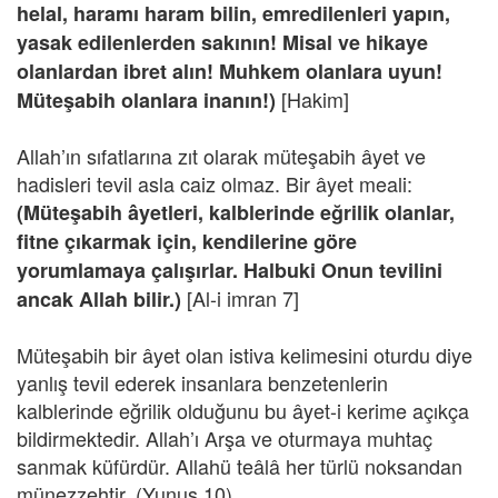
helal, haramı haram bilin, emredilenleri yapın,
yasak edilenlerden sakının! Misal ve hikaye
olanlardan ibret alın! Muhkem olanlara uyun!
[Hakim]
Müteşabih olanlara inanın!)
Allah’ın sıfatlarına zıt olarak müteşabih âyet ve
hadisleri tevil asla caiz olmaz. Bir âyet meali:
(Müteşabih âyetleri, kalblerinde eğrilik olanlar,
fitne çıkarmak için, kendilerine göre
yorumlamaya çalışırlar. Halbuki Onun tevilini
[Al-i imran 7]
ancak Allah bilir.)
Müteşabih bir âyet olan istiva kelimesini oturdu diye
yanlış tevil ederek insanlara benzetenlerin
kalblerinde eğrilik olduğunu bu âyet-i kerime açıkça
bildirmektedir. Allah’ı Arşa ve oturmaya muhtaç
sanmak küfürdür. Allahü teâlâ her türlü noksandan
münezzehtir. (Yunus 10)