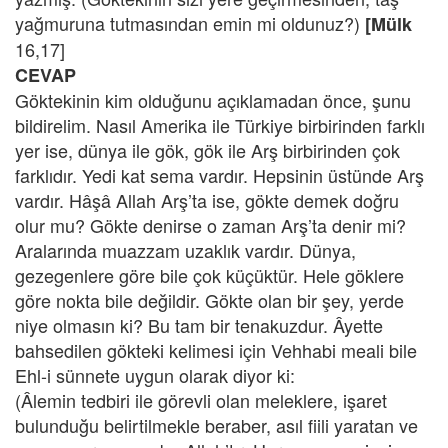
yağmuruna tutmasından emin mi oldunuz?)
[Mülk
16,17]
CEVAP
Göktekinin kim olduğunu açıklamadan önce, şunu
bildirelim. Nasıl Amerika ile Türkiye birbirinden farklı
yer ise, dünya ile gök, gök ile Arş birbirinden çok
farklıdır. Yedi kat sema vardır. Hepsinin üstünde Arş
vardır. Hâşâ Allah Arş’ta ise, gökte demek doğru
olur mu? Gökte denirse o zaman Arş’ta denir mi?
Aralarında muazzam uzaklık vardır. Dünya,
gezegenlere göre bile çok küçüktür. Hele göklere
göre nokta bile değildir. Gökte olan bir şey, yerde
niye olmasın ki? Bu tam bir tenakuzdur. Âyette
bahsedilen gökteki kelimesi için Vehhabi meali bile
Ehl-i sünnete uygun olarak diyor ki:
(Âlemin tedbiri ile görevli olan meleklere, işaret
bulunduğu belirtilmekle beraber, asıl fiili yaratan ve