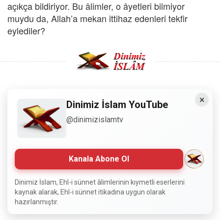
açıkça bildiriyor. Bu âlimler, o âyetleri bilmiyor
muydu da, Allah’a mekan ittihaz edenleri tekfir
eylediler?
×
Copyright © 2008 - Dinimiz İslam. Her Hakkı Saklıdır.
Dinimiz İslam YouTube
@dinimizislamtv
Sitemizdeki bilgiler, bütün insanların istifadesi için
hazırlanmıştır. Orijinaline sadık kalmak şartıyla, izin
almaya gerek kalmadan, herkes istediği gibi alıp istifade
edebilir.
Kanala Abone Ol
Normal Siteyi Göster
Dinimiz İslam, Ehl-i sünnet âlimlerinin kıymetli eserlerini
kaynak alarak, Ehl-i sünnet itikadına uygun olarak
hazırlanmıştır.