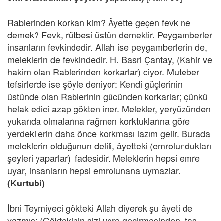
Rablerinden korkan kim? Âyette geçen fevk ne
demek? Fevk, rütbesi üstün demektir. Peygamberler
insanların fevkindedir. Allah ise peygamberlerin de,
meleklerin de fevkindedir. H. Basri Çantay, (Kahir ve
hakim olan Rablerinden korkarlar) diyor. Muteber
tefsirlerde ise şöyle deniyor: Kendi güçlerinin
üstünde olan Rablerinin gücünden korkarlar; çünkü
helak edici azap gökten iner. Melekler, yeryüzünden
yukarıda olmalarına rağmen korktuklarına göre
yerdekilerin daha önce korkması lazım gelir. Burada
meleklerin olduğunun delili, âyetteki (emrolundukları
şeyleri yaparlar) ifadesidir. Meleklerin hepsi emre
uyar, insanların hepsi emrolunana uymazlar.
(Kurtubi)
İbni Teymiyeci gökteki Allah diyerek şu âyeti de
yazmış: (Göktekinin sizi yere geçirmesinden, taş