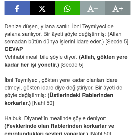
Denize düşen, yılana sarılır. İbni Teymiyeci de
yalana sarılıyor. Bir âyeti şöyle değiştirmiş: (Allah
semadan bütün dünya işlerini idare eder.) [Secde 5]
CEVAP
Vehhabi meali bile şöyle diyor:
(Allah, gökten yere
[Secde 5]
kadar her işi yönetir.)
İbni Teymiyeci, gökten yere kadar olanları idare
etmeyi, gökten idare diye değiştiriyor. Bir âyeti de
şöyle değiştirmiş:
(Üstlerindeki Rablerinden
[Nahl 50]
korkarlar.)
Halbuki Diyanet’in mealinde şöyle deniyor:
(Fevklerinde olan Rablerinden korkarlar ve
[Nahl 50]
emrolundukları şeyleri yaparlar.)