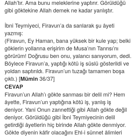
Allah’tır. Ama bunu meleklerine yaptırır. Görüldüğü
gibi göktekine Allah demek ne kadar yanlıştır.
İbni Teymiyeci, Firavun’a da sarılarak şu âyeti
yazmış:
(Firavun, Ey Haman, bana yüksek bir kule yap; belki
göklerin yollarına erişirim de Musa’nın Tanrısı’nı
görürüm! Doğrusu ben onu, yalancı sanıyorum, dedi.
Böylece Firavun’a, yaptığı kötü iş süslü gösterildi ve
yoldan saptırıldı. Firavun’un tuzağı tamamen boşa
çıktı.) [
36/37]
Mümin
CEVAP
Firavun’un Allah’ı gökte sanması bir delil mi? Hem
âyette, Firavun’un yaptığına kötü iş, yanlış iş
deniyor. Yani Onun zannettiği gibi Allah gökte değil
deniyor. Görüldüğü gibi İbni Teymiyecinin delil
getirdiği âyetlerin hiç birinde Allah gökte denmiyor.
Gökte diyenin kâfir olacağını Ehl-i sünnet âlimleri