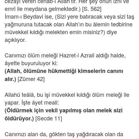
cezayı veren cenab-ı Allah’tır. Her şey onun izni ve
emri ile meydana gelmektedir.) [S. 562]
İmam-ı Beydavi ise, (Sizi yere batıracak veya sizi taş
yağmuruna tutacak olan Allah’ın bu âlemin tedbirine
müvekkel kıldığı melekten emin misiniz?) diye
açıklıyor.
Canımızı ölüm meleği Hazret-i Azrail aldığı halde,
âyette buyuruluyor ki:
(Allah, ölümüne hükmettiği kimselerin canını
[Zümer 42]
alır.)
Allahü teâlâ, bu işi müvekkel kıldığı ölüm meleği ile
yapar. İşte âyet meali:
(Öldürmek için vekil yapılmış olan melek sizi
[Secde 11]
öldürüyor.)
Canımızı alan da, gökten taş yağdıracak olan da