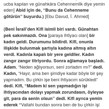
ucba kapılan ve günahkâra Cehennemlik diye yemin
eden]
Abid için de, “Bunu da Cehenneme
[Ebu Davud, İ. Ahmed]
götürün” buyurdu.)
(Beni İsrail’den Kifl isimli biri vardı. Günahtan
[paraya ihtiyacı olan]
pek sakınmazdı. Ona
bir
kadın geldi. Durumunu bildirdi. Kifl, onunla
ilişkide bulunmak şartıyla kadına altmış altın
verdi. Kadınla kapalı bir yere geldiler. Kadın
zangır zangır titriyordu. Sonra ağlamaya başladı.
, “Neden ağlıyorsun, seni zorladım mı?”
Adam
dedi.
“Hayır, ama ben şimdiye kadar böyle bir şey
Kadın,
yapmadım. Bu çirkin işe beni ihtiyacım sürükledi”
dedi. Kifl, “Madem ki sen yapmadığın işi
ihtiyacından dolayı yapmak zorundasın, öyleyse
git, para da senin olsun” dedi. Kifl ayrıca yemin
Vallahi bundan sonra ben de bu çirkin işi
ederek “