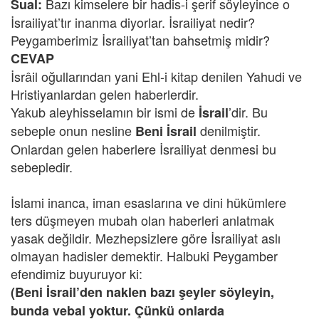
Bazı kimselere bir hadis-i şerif söyleyince o
Sual:
İsrailiyat’tır inanma diyorlar. İsrailiyat nedir?
Peygamberimiz İsrailiyat’tan bahsetmiş midir?
CEVAP
İsrâil oğullarından yani Ehl-i kitap denilen Yahudi ve
Hristiyanlardan gelen haberlerdir.
Yakub aleyhisselamın bir ismi de
’dir. Bu
İsrail
sebeple onun nesline
denilmiştir.
Beni İsrail
Onlardan gelen haberlere İsrailiyat denmesi bu
sebepledir.
İslami inanca, iman esaslarına ve dini hükümlere
ters düşmeyen mubah olan haberleri anlatmak
yasak değildir. Mezhepsizlere göre İsrailiyat aslı
olmayan hadisler demektir. Halbuki Peygamber
efendimiz buyuruyor ki:
(Beni İsrail’den naklen bazı şeyler söyleyin,
bunda vebal yoktur. Çünkü onlarda