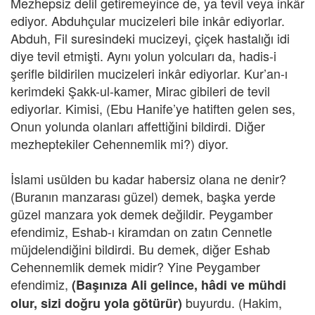
Mezhepsiz delil getiremeyince de, ya tevil veya inkâr
ediyor. Abduhçular mucizeleri bile inkâr ediyorlar.
Abduh, Fil suresindeki mucizeyi, çiçek hastalığı idi
diye tevil etmişti. Aynı yolun yolcuları da, hadis-i
şerifle bildirilen mucizeleri inkâr ediyorlar. Kur’an-ı
kerimdeki Şakk-ul-kamer, Mirac gibileri de tevil
ediyorlar. Kimisi, (Ebu Hanife’ye hatiften gelen ses,
Onun yolunda olanları affettiğini bildirdi. Diğer
mezheptekiler Cehennemlik mi?) diyor.
İslami usülden bu kadar habersiz olana ne denir?
(Buranın manzarası güzel) demek, başka yerde
güzel manzara yok demek değildir. Peygamber
efendimiz, Eshab-ı kiramdan on zatın Cennetle
müjdelendiğini bildirdi. Bu demek, diğer Eshab
Cehennemlik demek midir? Yine Peygamber
efendimiz,
(Başınıza Ali gelince, hâdi ve mühdi
buyurdu. (Hakim,
olur, sizi doğru yola götürür)