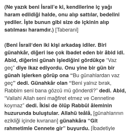
(Ne yazık beni İsrail’e ki, kendilerine iç yağı
haram edildiği halde, onu alıp sattılar, bedelini
yediler. İşte bunun gibi size de içkinin alıp
[Taberani]
satılması haramdır.)
(Beni İsrail‘den iki kişi arkadaş idiler. Biri
günahkâr, diğeri ise çok ibadet eden bir âbid idi.
“Vaz
Abid, diğerini günah işlediğini gördükçe
geç”
diye ikaz ediyordu. Onu yine bir gün bir
Bu günahlardan vaz
günah işlerken görüp ona “
geç
Beni yalnız bırak,
” dedi. Günahkâr olan “
Rabbim seni bana gözcü mü gönderdi?”
dedi. Abid,
“Vallahi Allah seni mağfiret etmez ve Cennetine
koymaz”
dedi. İkisi de ölüp Rabbül âleminin
[günahlarının
huzurunda buluştular. Allahü teâlâ,
ezikliği içinde kıvranan]
günahkâra “Git
[İbadetiyle
rahmetimle Cennete gir” buyurdu.