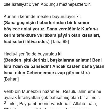
bile İsrailiyat diyen Abduhçu mezhepsizlerdir.
Kur’an-ı kerimde mealen buyuruluyor ki:
(Sana geçmişin haberlerinden bir kısmını
böylece anlatıyoruz. Sana verdiğimiz Kur’an-ı
kerim tefekküre ve itibara şâyân olan kıssaları,
[Taha 99]
hadiseleri ihtiva eder.)
Hadis-i şerifte de buyuruldu ki:
(Benden işittiklerinizi, başkalarına anlatın! Beni
İsrail’den de bahsedin! Ancak kasten bana yalan
isnat eden Cehennemde azap görecektir.)
[Buhari]
Vehb bin Münebbih hazretleri, Resulullahın emrine
uyarak İsrailiyattan çok bahsetmiş olan bir âlimdir.
Âlimler, Peygamberlerin vârisleridir. Allahü teâlâ,