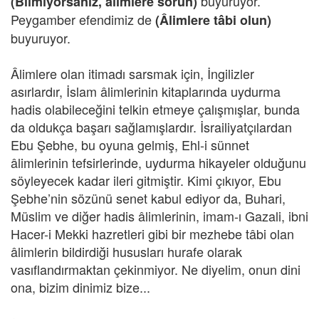
buyuruyor.
(Bilmiyorsanız, âlimlere sorun)
Peygamber efendimiz de
(Âlimlere tâbi olun)
buyuruyor.
Âlimlere olan itimadı sarsmak için, İngilizler
asırlardır, İslam âlimlerinin kitaplarında uydurma
hadis olabileceğini telkin etmeye çalışmışlar, bunda
da oldukça başarı sağlamışlardır. İsrailiyatçılardan
Ebu Şebhe, bu oyuna gelmiş, Ehl-i sünnet
âlimlerinin tefsirlerinde, uydurma hikayeler olduğunu
söyleyecek kadar ileri gitmiştir. Kimi çıkıyor, Ebu
Şebhe’nin sözünü senet kabul ediyor da, Buhari,
Müslim ve diğer hadis âlimlerinin, imam-ı Gazali, ibni
Hacer-i Mekki hazretleri gibi bir mezhebe tâbi olan
âlimlerin bildirdiği hususları hurafe olarak
vasıflandırmaktan çekinmiyor. Ne diyelim, onun dini
ona, bizim dinimiz bize...