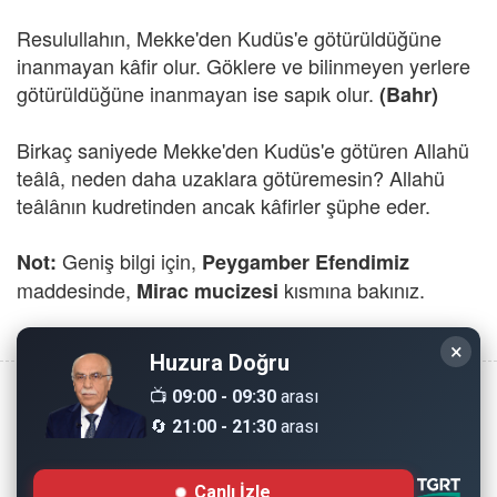
Resulullahın, Mekke'den Kudüs'e götürüldüğüne
inanmayan kâfir olur. Göklere ve bilinmeyen yerlere
götürüldüğüne inanmayan ise sapık olur.
(Bahr)
Birkaç saniyede Mekke'den Kudüs'e götüren Allahü
teâlâ, neden daha uzaklara götüremesin? Allahü
teâlânın kudretinden ancak kâfirler şüphe eder.
Geniş bilgi için,
Not:
Peygamber Efendimiz
maddesinde,
kısmına bakınız.
Mirac mucizesi
×
Huzura Doğru
📺
09:00 - 09:30
arası
🔄
21:00 - 21:30
arası
Copyright © 2008 - Dinimiz İslam. Her Hakkı Saklıdır.
Canlı İzle