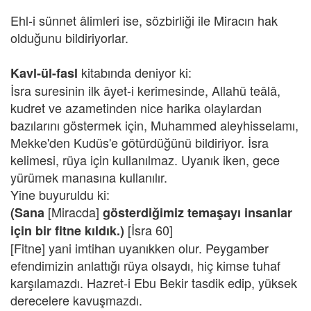
Ehl-i sünnet âlimleri ise, sözbirliği ile Miracın hak
olduğunu bildiriyorlar.
kitabında deniyor ki:
Kavl-ül-fasl
İsra suresinin ilk âyet-i kerimesinde, Allahü teâlâ,
kudret ve azametinden nice harika olaylardan
bazılarını göstermek için, Muhammed aleyhisselamı,
Mekke'den Kudüs'e götürdüğünü bildiriyor. İsra
kelimesi, rüya için kullanılmaz. Uyanık iken, gece
yürümek manasına kullanılır.
Yine buyuruldu ki:
[Miracda]
(Sana
gösterdiğimiz temaşayı insanlar
[İsra 60]
için bir fitne kıldık.)
[Fitne] yani imtihan uyanıkken olur. Peygamber
efendimizin anlattığı rüya olsaydı, hiç kimse tuhaf
karşılamazdı. Hazret-i Ebu Bekir tasdik edip, yüksek
derecelere kavuşmazdı.