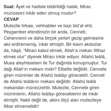
Âyet ve hadisle bildirildiği halde, Mirac
Sual:
mucizesini inkâr eden olmuş mudur?
CEVAP
Mutezile fırkası, vehhabiler ve bazı bid’at ehli,
Peygamber efendimizin bir anda, Cenneti,
Cehennemi ve daha birçok yerleri gezip gelmesine
akıl erdirememiş, inkâr etmiştir. Bir kısım akılsızlar
da, hâşâ, “Miracı kabul etmek, Allah’a mekan ittihaz
etmek olur” diyerek Miracı inkâr ediyor. Allahü teâlâ,
Musa aleyhisselam ile Tur dağında konuşmuştur. Tur
dağı Allah’ın mekanı mıdır? Elbette değildir. Cennete
giren müminler de Allahü teâlâyı görecektir. Cennet
de Allahü teâlânın mekanı değildir. Allahü teâlâ
mekandan münezzehtir. Mutezile, Cennete giren
müminlerin, Allahü teâlâyı göreceklerini de inkâr
etmiştir. Nakli değil de, aklını ölçü alan mutezileye
itibar etmemelidir!