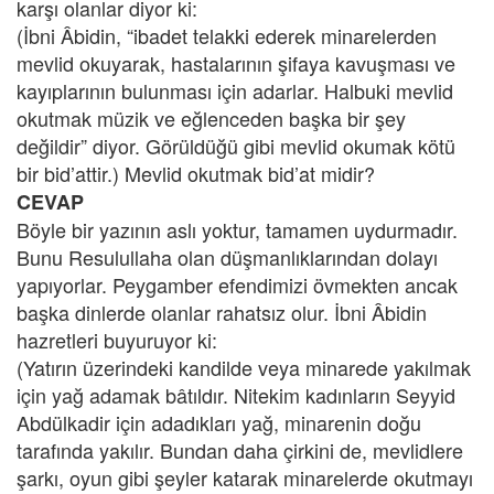
karşı olanlar diyor ki:
(İbni Âbidin, “ibadet telakki ederek minarelerden
mevlid okuyarak, hastalarının şifaya kavuşması ve
kayıplarının bulunması için adarlar. Halbuki mevlid
okutmak müzik ve eğlenceden başka bir şey
değildir” diyor. Görüldüğü gibi mevlid okumak kötü
bir bid’attir.) Mevlid okutmak bid’at midir?
CEVAP
Böyle bir yazının aslı yoktur, tamamen uydurmadır.
Bunu Resulullaha olan düşmanlıklarından dolayı
yapıyorlar. Peygamber efendimizi övmekten ancak
başka dinlerde olanlar rahatsız olur. İbni Âbidin
hazretleri buyuruyor ki:
(Yatırın üzerindeki kandilde veya minarede yakılmak
için yağ adamak bâtıldır. Nitekim kadınların Seyyid
Abdülkadir için adadıkları yağ, minarenin doğu
tarafında yakılır. Bundan daha çirkini de, mevlidlere
şarkı, oyun gibi şeyler katarak minarelerde okutmayı