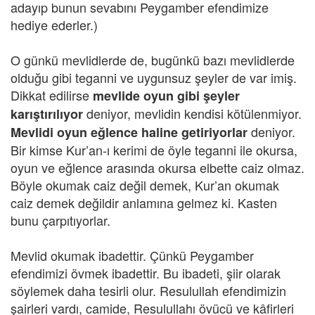
adayıp bunun sevabını Peygamber efendimize
hediye ederler.)
O günkü mevlidlerde de, bugünkü bazı mevlidlerde
olduğu gibi teganni ve uygunsuz şeyler de var imiş.
Dikkat edilirse
mevlide oyun gibi şeyler
deniyor, mevlidin kendisi kötülenmiyor.
karıştırılıyor
deniyor.
Mevlidi oyun eğlence haline getiriyorlar
Bir kimse Kur’an-ı kerimi de öyle teganni ile okursa,
oyun ve eğlence arasında okursa elbette caiz olmaz.
Böyle okumak caiz değil demek, Kur’an okumak
caiz demek değildir anlamına gelmez ki. Kasten
bunu çarpıtıyorlar.
Mevlid okumak ibadettir. Çünkü Peygamber
efendimizi övmek ibadettir. Bu ibadeti, şiir olarak
söylemek daha tesirli olur. Resulullah efendimizin
şairleri vardı, camide, Resulullahı övücü ve kâfirleri