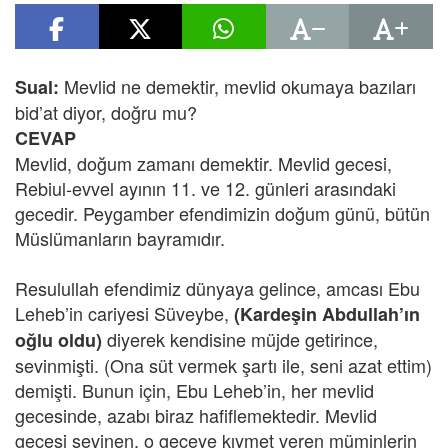
Mevlid ne demektir,
mevlid okumaya bazıları
Sual:
bid’at diyor, doğru mu?
CEVAP
Mevlid, doğum zamanı demektir. Mevlid gecesi,
Rebiul-evvel ayının 11. ve 12. günleri arasındaki
gecedir. Peygamber efendimizin doğum günü, bütün
Müslümanların bayramıdır.
Resulullah efendimiz dünyaya gelince, amcası Ebu
Leheb’in cariyesi Süveybe,
(Kardeşin Abdullah’ın
diyerek kendisine müjde getirince,
oğlu oldu)
sevinmişti. (Ona süt vermek şartı ile, seni azat ettim)
demişti. Bunun için, Ebu Leheb’in, her mevlid
gecesinde, azabı biraz hafiflemektedir. Mevlid
gecesi sevinen, o geceye kıymet veren müminlerin