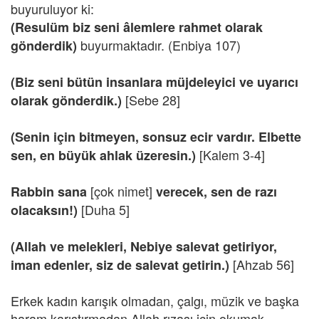
buyuruluyor ki:
(Resulüm biz seni âlemlere rahmet olarak
buyurmaktadır. (Enbiya 107)
gönderdik)
(Biz seni bütün insanlara müjdeleyici ve uyarıcı
[Sebe 28]
olarak gönderdik.)
(Senin için bitmeyen, sonsuz ecir vardır. Elbette
[Kalem 3-4]
sen, en büyük ahlak üzeresin.)
[çok nimet]
Rabbin sana
verecek, sen de razı
[Duha 5]
olacaksın!)
(Allah ve melekleri, Nebiye salevat getiriyor,
[Ahzab 56]
iman edenler, siz de salevat getirin.)
Erkek kadın karışık olmadan, çalgı, müzik ve başka
haram karıştırmadan Allah rızası için okumak,