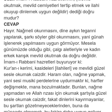
okutmak, mevlid cemiyetleri tertip etmek ve ilahi
okuyup dinlemek uygun değildir) dediği doğru
mudur?
CEVAP
Hayır. Nağmeli okunmasını, dine aykırı teganni
yapılarak, şarkı söyler gibi okunmasını, yani günah
işlenerek yapılmasını uygun görmüyor. Mesela
günümüzde olduğu gibi, çalgı aletleriyle ve kadın
erkek karışık mevlid okutmak da doğru değildir.
İmam-ı Rabbani hazretleri buyuruyor ki:
Kur'an-ı kerimi, kasideleri [ilahileri] ve mevlidi güzel
sesle okumak caizdir. Haram olan, nağme yapmak,
yani sesi musiki perdelerine uydurmaktır ki, harfler
değişmekte, mana bozulmaktadır. Bunları, nağme
yapmadan ve Allah rızası için okumak şartıyla güzel
sesle okumak caizdir, fakat dinlerini kayırmayanlar,
bu şartları gözetmeyeceklerinden, buna da
müsaade etmemek, bu fakire daha uygun geliyor.