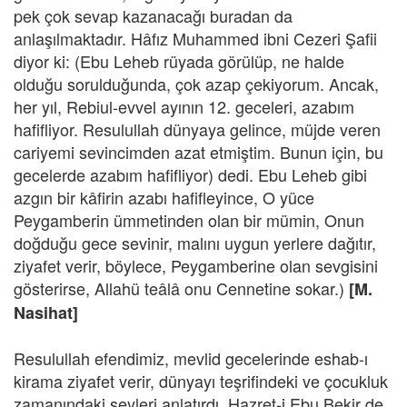
pek çok sevap kazanacağı buradan da
anlaşılmaktadır. Hâfız Muhammed ibni Cezeri Şafii
diyor ki: (Ebu Leheb rüyada görülüp, ne halde
olduğu sorulduğunda, çok azap çekiyorum. Ancak,
her yıl, Rebiul-evvel ayının 12. geceleri, azabım
hafifliyor. Resulullah dünyaya gelince, müjde veren
cariyemi sevincimden azat etmiştim. Bunun için, bu
gecelerde azabım hafifliyor) dedi. Ebu Leheb gibi
azgın bir kâfirin azabı hafifleyince, O yüce
Peygamberin ümmetinden olan bir mümin, Onun
doğduğu gece sevinir, malını uygun yerlere dağıtır,
ziyafet verir, böylece, Peygamberine olan sevgisini
gösterirse, Allahü teâlâ onu Cennetine sokar.)
[M.
Nasihat]
Resulullah efendimiz, mevlid gecelerinde eshab-ı
kirama ziyafet verir, dünyayı teşrifindeki ve çocukluk
zamanındaki şeyleri anlatırdı. Hazret-i Ebu Bekir de,