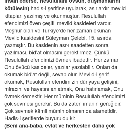
ihsan ederse, Resulullahı övsün, düşmanlarını
hadis-i şerifine uyularak, asırlardır mevlid
kötülesin)
kitapları yazılmış ve okunmuştur. Resulullah
efendimizi öven çeşitli mevlid kasideleri vardır.
Meşhur olan ve Türkiye’de her zaman okunan
Mevlid kasidesini Süleyman Çelebi, 15. asırda
yazmıştır. Bu kasidenin asr-ı saadetten sonra
yazılması, bid’at olmasını gerektirmez. Çünkü
Resulullah efendimizi övmek ibadettir. Her zaman
Onu övücü kasideler, yazılar yazılabilir. Onları da
okumak bid’at değil, sevap olur. Mevlid-i şerif
okumak, Resulullah efendimizin dünyaya gelişini,
miracını ve hayatını anlatmak, Onu hatırlamak, Onu
övmek demektir. Her müminin Resulullah efendimizi
çok sevmesi gerekir. Bu da zaten imanın gereğidir.
Çok sevmek kâmil mümin olmanın da alametidir.
Hadis-i şeriflerde buyuruldu ki:
(Beni ana-baba, evlat ve herkesten daha çok