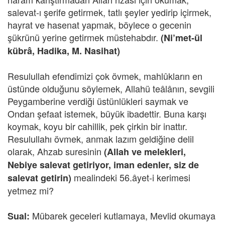
salevat-ı şerife getirmek, tatlı şeyler yedirip içirmek,
hayrat ve hasenat yapmak, böylece o gecenin
şükrünü yerine getirmek müstehabdır.
(Ni’met-ül
kübrâ, Hadika, M. Nasihat)
Resulullah efendimizi çok övmek, mahlûkların en
üstünde olduğunu söylemek, Allahü teâlânın, sevgili
Peygamberine verdiği üstünlükleri saymak ve
Ondan şefaat istemek, büyük ibadettir. Buna karşı
koymak, koyu bir cahillik, pek çirkin bir inattır.
Resulullahı övmek, anmak lazım geldiğine delil
olarak, Ahzab suresinin
(Allah ve melekleri,
Nebiye salevat getiriyor, iman edenler, siz de
mealindeki 56.âyet-i kerimesi
salevat getirin)
yetmez mi?
Mübarek geceleri kutlamaya, Mevlid okumaya
Sual: