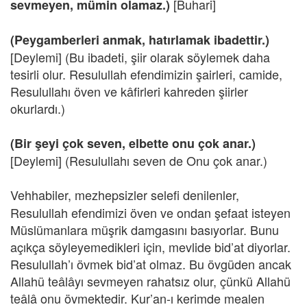
[Buhari]
sevmeyen, mümin olamaz.)
(Peygamberleri anmak, hatırlamak ibadettir.)
[Deylemi] (Bu ibadeti, şiir olarak söylemek daha
tesirli olur. Resulullah efendimizin şairleri, camide,
Resulullahı öven ve kâfirleri kahreden şiirler
okurlardı.)
(Bir şeyi çok seven, elbette onu çok anar.)
[Deylemi] (Resulullahı seven de Onu çok anar.)
Vehhabiler, mezhepsizler selefi denilenler,
Resulullah efendimizi öven ve ondan şefaat isteyen
Müslümanlara müşrik damgasını basıyorlar. Bunu
açıkça söyleyemedikleri için, mevlide bid’at diyorlar.
Resulullah’ı övmek bid’at olmaz. Bu övgüden ancak
Allahü teâlâyı sevmeyen rahatsız olur, çünkü Allahü
teâlâ onu övmektedir. Kur’an-ı kerimde mealen