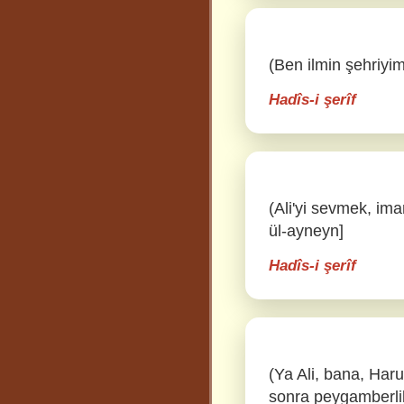
(Ben ilmin şehriyim,
Hadîs-i şerîf
(Ali'yi sevmek, ima
ül-ayneyn]
Hadîs-i şerîf
(Ya Ali, bana, Har
sonra peygamberlik