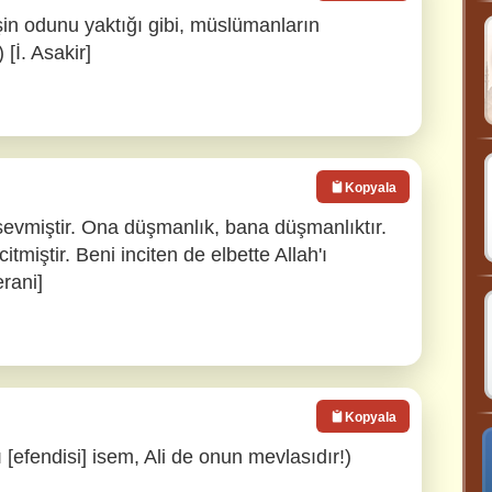
şin odunu yaktığı gibi, müslümanların
 [İ. Asakir]
Kopyala
 sevmiştir. Ona düşmanlık, bana düşmanlıktır.
itmiştir. Beni inciten de elbette Allah'ı
erani]
Kopyala
[efendisi] isem, Ali de onun mevlasıdır!)