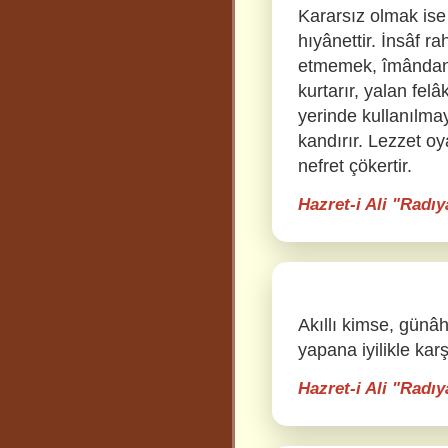
Kararsız olmak ise
hıyânettir. İnsâf r
etmemek, îmândandı
kurtarır, yalan fel
yerinde kullanılmay
kandırır. Lezzet oya
nefret çökertir.
Hazret-i Ali "Radı
Akıllı kimse, günâh
yapana iyilikle karş
Hazret-i Ali "Radı