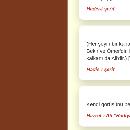
Hadîs-i şerîf
(Her şeyin bir kan
Bekir ve Ömer'dir. 
kalkanı da Ali'dir.) 
Hadîs-i şerîf
Kendi görüşünü b
Hazret-i Ali "Radı