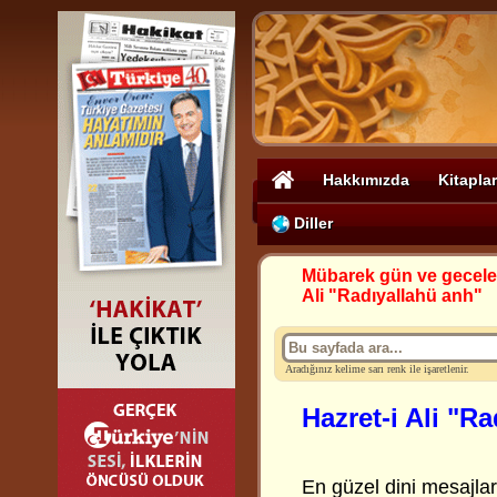
Hakkımızda
Kitaplar
Diller
Mübarek gün ve gecele
Ali "Radıyallahü anh"
Aradığınız kelime sarı renk ile işaretlenir.
Hazret-i Ali "R
En güzel dini mesajlar