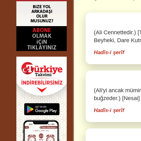
(Ali Cennettedir.) [
Beyheki, Dare Kutn
Hadîs-i şerîf
(Ali'yi ancak mümi
buğzeder.) [Nesai]
Hadîs-i şerîf