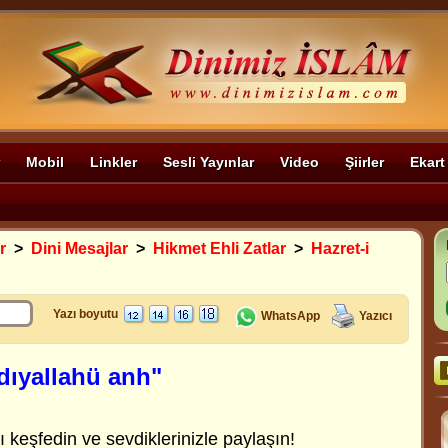
Mobil
Linkler
Sesli Yayınlar
Video
Şiirler
Ekart
r
>
Dini Mesajlar
>
Hikmet Ehli Zatlar
>
Hazret-i
Yazı boyutu
WhatsApp
Yazıcı
adıyallahü anh"
ı keşfedin ve sevdiklerinizle paylaşın!