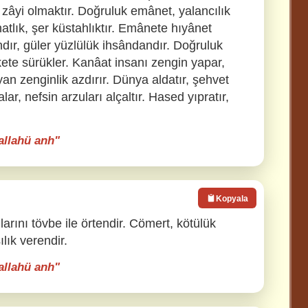
 zâyi olmaktır. Doğruluk emânet, yalancılık
ahatlık, şer küstahlıktır. Emânete hıyânet
r, güler yüzlülük ihsândandır. Doğruluk
âkete sürükler. Kanâat insanı zengin yapar,
an zenginlik azdırır. Dünya aldatır, şehvet
lar, nefsin arzuları alçaltır. Hased yıpratır,
yallahü anh"
Kopyala
larını tövbe ile örtendir. Cömert, kötülük
ılık verendir.
yallahü anh"