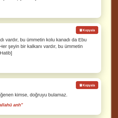
Kopyala
adı vardır, bu ümmetin kolu kanadı da Ebu
Her şeyin bir kalkanı vardır, bu ümmetin
[Hatib]
Kopyala
eğenen kimse, doğruyu bulamaz.
yallahü anh"