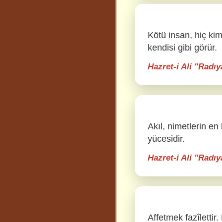
Kötü insan, hiç ki
kendisi gibi görür.
Hazret-i Ali "Radı
Akıl, nimetlerin en
yücesidir.
Hazret-i Ali "Radı
Affetmek fazîlettir