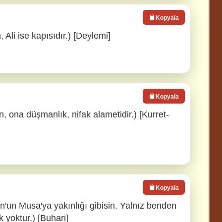
Kopyala
 Ali ise kapısıdır.) [Deylemi]
Kopyala
n, ona düşmanlık, nifak alametidir.) [Kurret-
Kopyala
un'un Musa'ya yakınlığı gibisin. Yalnız benden
 yoktur.) [Buhari]