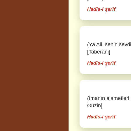
Hadîs-i şerîf
(Ya Ali, senin sevd
[Taberani]
Hadîs-i şerîf
(İmanın alametleri v
Güzin]
Hadîs-i şerîf