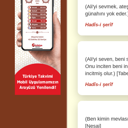
(Ali'yi sevmek, ate
günahını yok eder.)
Hadîs-i şerîf
(Ali'yi seven, beni
Onu inciten beni inc
incitmiş olur.) [Tab
Hadîs-i şerîf
(Ben kimin mevlası 
[Nesai]