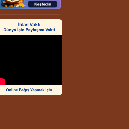
İhlas Vakfı
Dünya İçin Paylaşma Vakti
Online Bağış Yapmak İçin