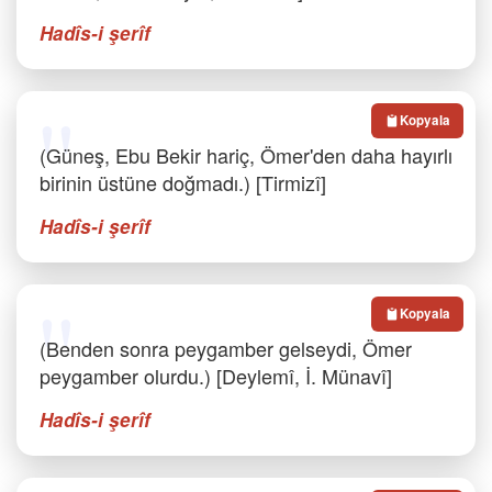
Hadîs-i şerîf
Kopyala
(Güneş, Ebu Bekir hariç, Ömer'den daha hayırlı
birinin üstüne doğmadı.) [Tirmizî]
Hadîs-i şerîf
Kopyala
(Benden sonra peygamber gelseydi, Ömer
peygamber olurdu.) [Deylemî, İ. Münavî]
Hadîs-i şerîf