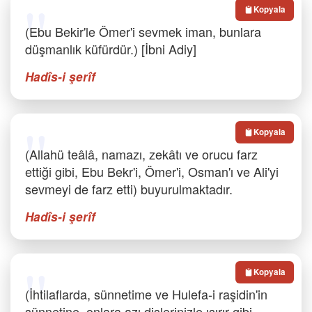
Kopyala
(Ebu Bekir'le Ömer'i sevmek iman, bunlara
düşmanlık küfürdür.) [İbni Adiy]
Hadîs-i şerîf
Kopyala
(Allahü teâlâ, namazı, zekâtı ve orucu farz
ettiği gibi, Ebu Bekr'i, Ömer'i, Osman'ı ve Ali'yi
sevmeyi de farz etti) buyurulmaktadır.
Hadîs-i şerîf
Kopyala
(İhtilaflarda, sünnetime ve Hulefa-i raşidin'in
sünnetine, onlara azı dişlerinizle ısırır gibi