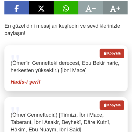
En güzel dini mesajları keşfedin ve sevdiklerinizle
paylaşın!
Kopyala
(Ömer'in Cennetteki derecesi, Ebu Bekir hariç,
herkesten yüksektir.) [İbni Mace]
Hadîs-i şerîf
Kopyala
(Ömer Cennettedir.) [Tirmizî, İbni Mace,
Taberanî, İbni Asakir, Beyhekî, Dâre Kutnî,
Hâkim, Ebu Nuaym, İbni Said]