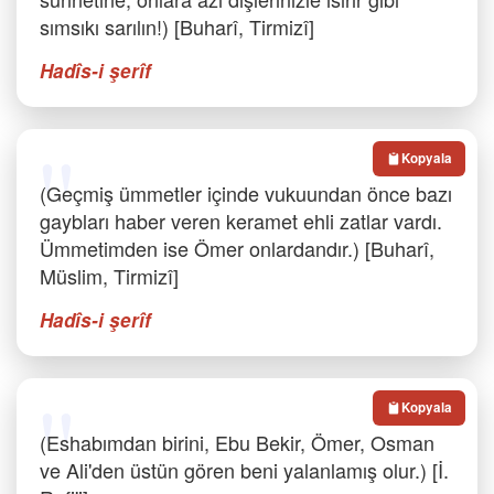
sımsıkı sarılın!) [Buharî, Tirmizî]
Hadîs-i şerîf
Kopyala
(Geçmiş ümmetler içinde vukuundan önce bazı
gaybları haber veren keramet ehli zatlar vardı.
Ümmetimden ise Ömer onlardandır.) [Buharî,
Müslim, Tirmizî]
Hadîs-i şerîf
Kopyala
(Eshabımdan birini, Ebu Bekir, Ömer, Osman
ve Ali'den üstün gören beni yalanlamış olur.) [İ.