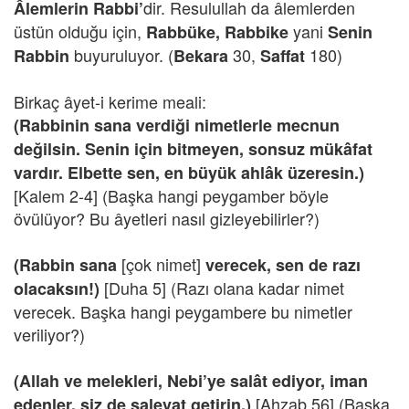
dir. Resulullah da âlemlerden
Âlemlerin Rabbi’
üstün olduğu için,
yani
Rabbüke, Rabbike
Senin
buyuruluyor. (
30,
180)
Rabbin
Bekara
Saffat
Birkaç âyet-i kerime meali:
(Rabbinin sana verdiği nimetlerle mecnun
değilsin. Senin için bitmeyen, sonsuz mükâfat
vardır. Elbette sen, en büyük ahlâk üzeresin.)
[Kalem 2-4] (Başka hangi peygamber böyle
övülüyor? Bu âyetleri nasıl gizleyebilirler?)
[çok nimet]
(Rabbin sana
verecek, sen de razı
[Duha 5] (Razı olana kadar nimet
olacaksın!)
verecek. Başka hangi peygambere bu nimetler
veriliyor?)
(Allah ve melekleri, Nebi’ye salât ediyor, iman
[Ahzab 56] (Başka
edenler, siz de salevat getirin.)