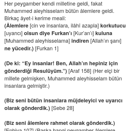
Her peygamber kendi milletine geldi, fakat
Muhammed aleyhisselam bütün âlemlere geldi.
Birkaç âyet-i kerime meali:
[cin ve insanlara, ilâhî azapla]
(Âlemlere
korkutucu
[uyarıcı]
[Kur’an’ı]
olsun diye Furkan’ı
kuluna
[Muhammed aleyhisselama]
[Allah’ın şanı]
indiren
[Furkan 1]
ne yücedir.)
(De ki: “Ey insanlar! Ben, Allah’ın hepiniz için
[Araf 158] (Her elçi bir
gönderdiği Resulüyüm.”)
millete gelmişken, Muhammed aleyhisselam bütün
insanlara gelmiştir.)
(Biz seni bütün insanlara müjdeleyici ve uyarıcı
[Sebe 28]
olarak gönderdik.)
(Biz seni âlemlere rahmet olarak gönderdik.)
[Enbiya 107] (Başka hangi peygamber âlemlere