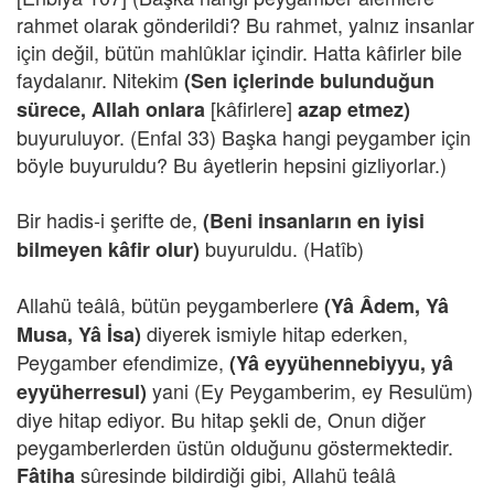
rahmet olarak gönderildi? Bu rahmet, yalnız insanlar
için değil, bütün mahlûklar içindir. Hatta kâfirler bile
faydalanır. Nitekim
(Sen içlerinde bulunduğun
[kâfirlere]
sürece, Allah onlara
azap etmez)
buyuruluyor. (Enfal 33) Başka hangi peygamber için
böyle buyuruldu? Bu âyetlerin hepsini gizliyorlar.)
Bir hadis-i şerifte de,
(Beni insanların en iyisi
buyuruldu. (Hatîb)
bilmeyen kâfir olur)
Allahü teâlâ, bütün peygamberlere
(Yâ Âdem, Yâ
diyerek ismiyle hitap ederken,
Musa, Yâ İsa)
Peygamber efendimize,
(Yâ eyyühennebiyyu, yâ
yani (Ey Peygamberim, ey Resulüm)
eyyüherresul)
diye hitap ediyor. Bu hitap şekli de, Onun diğer
peygamberlerden üstün olduğunu göstermektedir.
sûresinde bildirdiği gibi, Allahü teâlâ
Fâtiha