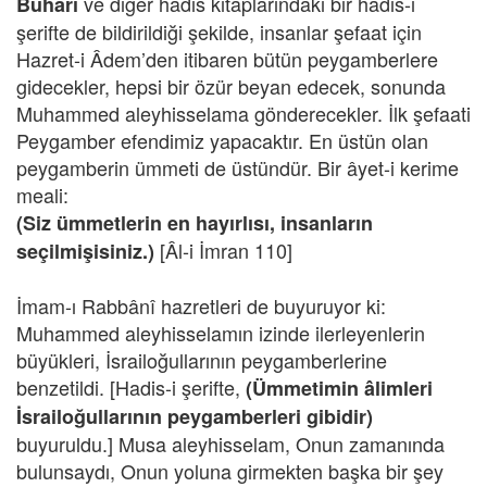
ve diğer hadis kitaplarındaki bir hadis-i
Buhârî
şerifte de bildirildiği şekilde, insanlar şefaat için
Hazret-i Âdem’den itibaren bütün peygamberlere
gidecekler, hepsi bir özür beyan edecek, sonunda
Muhammed aleyhisselama gönderecekler. İlk şefaati
Peygamber efendimiz yapacaktır. En üstün olan
peygamberin ümmeti de üstündür. Bir âyet-i kerime
meali:
(Siz ümmetlerin en hayırlısı, insanların
[Âl-i İmran 110]
seçilmişisiniz.)
İmam-ı Rabbânî hazretleri de buyuruyor ki:
Muhammed aleyhisselamın izinde ilerleyenlerin
büyükleri, İsrailoğullarının peygamberlerine
benzetildi. [Hadis-i şerifte,
(Ümmetimin âlimleri
İsrailoğullarının peygamberleri gibidir)
buyuruldu.] Musa aleyhisselam, Onun zamanında
bulunsaydı, Onun yoluna girmekten başka bir şey