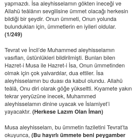
yapmazdı. İsa aleyhisselamın gökten ineceği ve
Allahü teâlânın sevgilisine ümmet olacağı herkesin
bildiği bir şeydir. Onun ümmeti, Onun yolunda
bulundukları için, ümmetlerin en iyileri oldular.
(1/249)
Tevrat ve İncil’de Muhammed aleyhisselamın
vasıfları, üstünlükleri bildirilmişti. Bunları bilen
Hazret-i Musa ile Hazret-i İsa, Onun ümmetinden
olmak için çok yalvardılar, dua ettiler. İsa
aleyhisselamın bu duası da kabul olundu. Allahü
teâlâ, Onu diri olarak göğe yükseltti. Kıyamete yakın
tekrar yeryüzüne inecek, Muhammed
aleyhisselamın dinine uyacak ve İslamiyet’i
yayacaktır.
(Herkese Lazım Olan İman
)
Musa aleyhisselam, bu ümmetin faziletini Tevrat’ta
okuyunca,
(Bu hayırlı ümmete beni peygamber