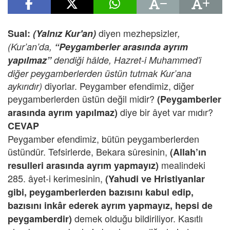
diyen mezhepsizler
Sual:
(Yalnız Kur'an)
,
(Kur’an’da,
“Peygamberler arasında ayrım
yapılmaz”
dendiği hâlde, Hazret-i Muhammed'i
diğer peygamberlerden üstün tutmak Kur’ana
diyorlar. Peygamber efendimiz, diğer
aykırıdır)
peygamberlerden üstün değil midir?
(Peygamberler
diye bir âyet var mıdır?
arasında ayrım yapılmaz)
CEVAP
Peygamber efendimiz, bütün peygamberlerden
üstündür. Tefsirlerde, Bekara sûresinin,
(Allah’ın
mealindeki
resulleri arasında ayrım yapmayız)
285. âyet-i kerimesinin,
(Yahudi ve Hristiyanlar
gibi, peygamberlerden bazısını kabul edip,
bazısını inkâr ederek ayrım yapmayız, hepsi de
demek olduğu bildiriliyor. Kasıtlı
peygamberdir)