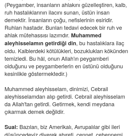
(Peygamber, insanların ahlakını güzelleştiren, kalb,
ruh hastalıklarının ilacını sunan, üstün insan
demektir. İnsanların çoğu, nefislerinin esiridir.
Ruhları hastadır. Bunları tedavi edecek bir ruh ve
ahlak mütehassısı lazımdır.
Muhammed
, bu hastalıklara ilaç
aleyhisselamın getirdiği din
oldu. Kalblerdeki kötülükleri, bozuklukları kökünden
temizledi. Bu hâl, onun Allah'ın peygamberi
olduğunu ve peygamberlerin en üstünü olduğunu
kesinlikle göstermektedir.)
Muhammed aleyhisselam, dinimizi, Cebrail
aleyhisselamdan alıp getirdi. Cebrail aleyhisselam
da Allah'tan getirdi. Getirmek, kendi meydana
çıkarmak demek değildir.
Bazıları, biz Amerikalı, Avrupalılar gibi ileri
Sual:
düşüncedeyiz diyerek ahıreti, cennet, cehennemi