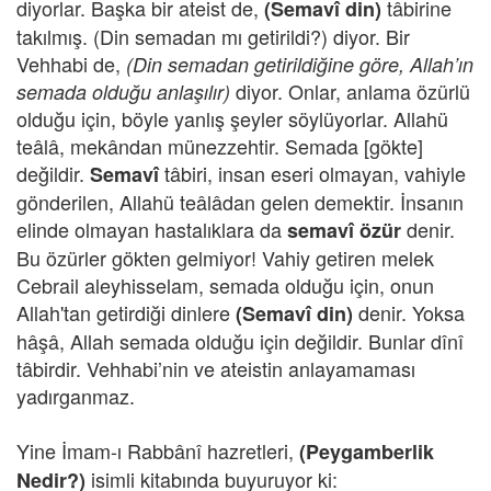
diyorlar. Başka bir ateist de,
tâbirine
(Semavî din)
takılmış. (Din semadan mı getirildi?) diyor. Bir
Vehhabi de,
(Din semadan getirildiğine göre, Allah’ın
diyor. Onlar, anlama özürlü
semada olduğu anlaşılır)
olduğu için, böyle yanlış şeyler söylüyorlar. Allahü
teâlâ, mekândan münezzehtir. Semada [gökte]
değildir.
tâbiri, insan eseri olmayan, vahiyle
Semavî
gönderilen, Allahü teâlâdan gelen demektir. İnsanın
elinde olmayan hastalıklara da
denir.
semavî özür
Bu özürler gökten gelmiyor! Vahiy getiren melek
Cebrail aleyhisselam, semada olduğu için, onun
Allah'tan getirdiği dinlere
denir. Yoksa
(Semavî din)
hâşâ, Allah semada olduğu için değildir. Bunlar dînî
tâbirdir. Vehhabi’nin ve ateistin anlayamaması
yadırganmaz.
Yine İmam-ı Rabbânî hazretleri,
(Peygamberlik
isimli kitabında buyuruyor ki:
Nedir?)