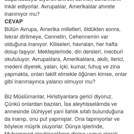
inkâr ediyorlar. Avrupalılar, Amerikalılar ahırete
inanmıyor mu?
CEVAP
Bütün Avrupa, Amerika milletleri, öldükten sonra,
tekrar dirilmeye, Cennetin, Cehennemin var
olduğuna inanıyor. Kiliseleri, havraları, her hafta
dolup taşıyor. Mekteplerinde, din dersleri, mecburi
okutuluyor. Avrupalılara, Amerikalılara, akıllı, ilerici,
medeni diyerek, yalan, içki, kumar, fuhuş ve zina
yapmakta, onları taklit etmekle öğünen kimse, onlar
gibi inanmayınca yalancı olmuyor mu?
Biz Müslümanlar, Hıristiyanlara gerici diyoruz.
Çünkü onlardan bazıları, İsa aleyhisselâmda ve
annesinde ülûhiyyet yani ilahlık sıfatı bulunduğuna
da inanıp, onu put yapmışlar. Ona tapınıyorlar ve
böylece müşrik oluyorlar. Dünya işlerinde,
Muhammed aleyhisselâmın dinine uygun olarak