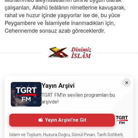
çalışanları, Allahü teâlânın nimetlerine kavuşarak,
rahat ve huzur içinde yaşıyorlar ise de, bu yüce
Peygambere ve İslamiyete inanmadıkları için,
Cehennemde sonsuz azab göreceklerdir.
Copyright © 2008 - Dinimiz İslam. Her Hakkı Saklıdır.
×
Yayın Arşivi
Sitemizdeki bilgiler, bütün insanların istifadesi için
TGRT FM'in sevilen programları bu
hazırlanmıştır. Orijinaline sadık kalmak şartıyla, izin
arşivde!
almaya gerek kalmadan, herkes istediği gibi alıp istifade
edebilir.
Yayın Arşivi'ne Git
Normal Siteyi Göster
İslam ve Toplum, Huzura Doğru, Gönül Pınarı, Tarih Sohbeti,