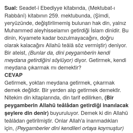
Seadet-i Ebediyye kitabında, (Mektubat-ı
Sual:
Rabbânî) kitabının 259. mektubunda, (Şimdi,
yeryüzünde, değiştirilmemiş bulunan hak din, yalnız
Muhammed aleyhisselamın getirdiği İslam dinidir. Bu
dinin, Kıyamete kadar bozulmayacağını, doğru
olarak kalacağını Allahü teâlâ söz vermiştir) deniyor.
Bir ateist,
(Bunlar da, dini peygamberin kendi
diyor. Getirmek, kendi
meydana getirdiğini söylüyor)
meydana çıkarmak mı demektir?
CEVAP
Getirmek, yoktan meydana getirmek, çıkarmak
demek değildir. Bir yerden alıp getirmek demektir.
Nitekim din kitaplarında, din tarif edilirken,
(Bir
peygamberin Allahü teâlâdan getirdiği inanılacak
buyuruluyor. Demek ki din Allahü
şeylere din denir)
teâlâdan getirilmiştir. Onlar Allah'a inanmadıkları
için,
(Peygamberler dini kendileri ortaya koymuştur)