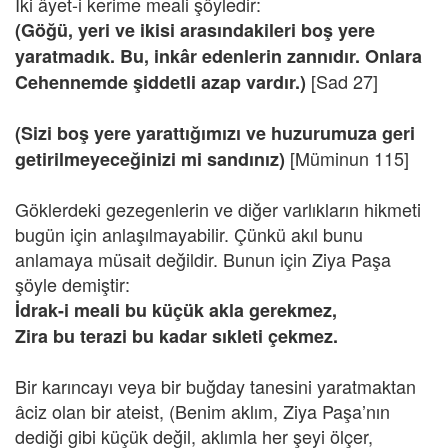
İki âyet-i kerime meali şöyledir:
(Göğü, yeri ve ikisi arasındakileri boş yere
yaratmadık. Bu, inkâr edenlerin zannıdır. Onlara
[Sad 27]
Cehennemde şiddetli azap vardır.)
(Sizi boş yere yarattığımızı ve huzurumuza geri
[Müminun 115]
getirilmeyeceğinizi mi sandınız)
Göklerdeki gezegenlerin ve diğer varlıkların hikmeti
bugün için anlaşılmayabilir. Çünkü akıl bunu
anlamaya müsait değildir. Bunun için Ziya Paşa
şöyle demiştir:
İdrak-i meali bu küçük akla gerekmez,
Zira bu terazi bu kadar sıkleti çekmez.
Bir karıncayı veya bir buğday tanesini yaratmaktan
âciz olan bir ateist, (Benim aklım, Ziya Paşa’nın
dediği gibi küçük değil, aklımla her şeyi ölçer,