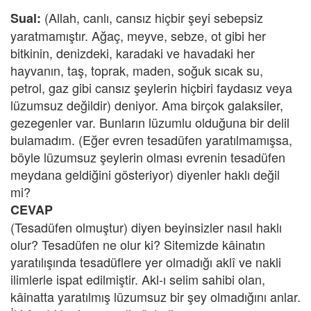
(Allah, canlı, cansız hiçbir şeyi sebepsiz
Sual:
yaratmamıştır. Ağaç, meyve, sebze, ot gibi her
bitkinin, denizdeki, karadaki ve havadaki her
hayvanın, taş, toprak, maden, soğuk sıcak su,
petrol, gaz gibi cansız şeylerin hiçbiri faydasız veya
lüzumsuz değildir) deniyor. Ama birçok galaksiler,
gezegenler var. Bunların lüzumlu olduğuna bir delil
bulamadım. (Eğer evren tesadüfen yaratılmamışsa,
böyle lüzumsuz şeylerin olması evrenin tesadüfen
meydana geldiğini gösteriyor) diyenler haklı değil
mi?
CEVAP
(Tesadüfen olmuştur) diyen beyinsizler nasıl haklı
olur? Tesadüfen ne olur ki? Sitemizde kâinatın
yaratılışında tesadüflere yer olmadığı aklî ve nakli
ilimlerle ispat edilmiştir. Akl-ı selim sahibi olan,
kâinatta yaratılmış lüzumsuz bir şey olmadığını anlar.