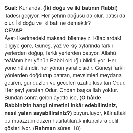
Kur’anda,
Sual:
(İki doğu ve iki batının Rabbi)
ifadesi geçiyor. Her şehrin doğusu da olur, batısı da
olur. İki doğu ve iki batı ne demektir?
CEVAP
Âyet-i kerimedeki maksadı bilemeyiz. Kitaplardaki
bilgiye göre, Güneş, yaz ve kış aylarında farklı
yerlerden doğup, farklı yerlerden batıyor. Allahü
teâlânın her yönün Rabbi olduğu bildiriliyor. Her
yöne hâkimdir, her yönün yaratıcısıdır. Güneşi farklı
yönlerden doğdurup batıran, mevsimleri meydana
getiren, gündüzleri ve geceleri uzatıp kısaltan Odur.
Her şeyi yaratan Odur. Ondan başka ilah yoktur.
Bundan sonra gelen âyette ise,
(O hâlde
Rabbinizin hangi nimetini inkâr edebilirsiniz,
buyuruluyor, kâinattaki
nasıl yalan sayabilirsiniz?)
bu muazzam düzen hatırlatılarak inkârcılara delil
gösteriliyor. (
sûresi 18)
Rahman