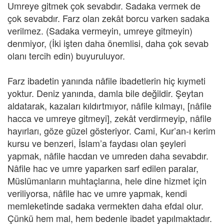
Umreye gitmek çok sevabdır. Sadaka vermek de
çok sevabdır. Farz olan zekât borcu varken sadaka
verilmez. (Sadaka vermeyin, umreye gitmeyin)
denmiyor, (İki işten daha önemlisi, daha çok sevab
olanı tercih edin) buyuruluyor.
Farz ibadetin yanında nâfile ibadetlerin hiç kıymeti
yoktur. Deniz yanında, damla bile değildir. Şeytan
aldatarak, kazaları kıldırtmıyor, nâfile kılmayı, [nâfile
hacca ve umreye gitmeyi], zekât verdirmeyip, nâfile
hayırları, göze güzel gösteriyor. Cami, Kur’an-ı kerim
kursu ve benzeri, İslam’a faydası olan şeyleri
yapmak, nâfile hacdan ve umreden daha sevabdır.
Nâfile hac ve umre yaparken sarf edilen paralar,
Müslümanların muhtaçlarına, hele dine hizmet için
veriliyorsa, nâfile hac ve umre yapmak, kendi
memleketinde sadaka vermekten daha efdal olur.
Çünkü hem mal, hem bedenle ibadet yapılmaktadır.