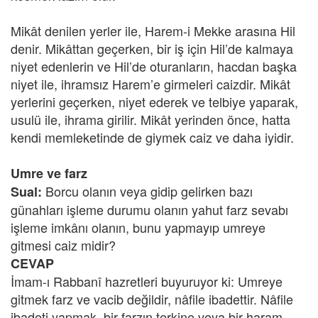
Mikât denilen yerler ile, Harem-i Mekke arasına Hil
denir. Mikâttan geçerken, bir iş için Hil’de kalmaya
niyet edenlerin ve Hil’de oturanların, hacdan başka
niyet ile, ihramsız Harem’e girmeleri caizdir. Mikât
yerlerini geçerken, niyet ederek ve telbiye yaparak,
usulü ile, ihrama girilir. Mikât yerinden önce, hatta
kendi memleketinde de giymek caiz ve daha iyidir.
Umre ve farz
Borcu olanın veya gidip gelirken bazı
Sual:
günahları işleme durumu olanın yahut farz sevabı
işleme imkânı olanın, bunu yapmayıp umreye
gitmesi caiz midir?
CEVAP
İmam-ı Rabbanî hazretleri buyuruyor ki: Umreye
gitmek farz ve vacib değildir, nâfile ibadettir. Nâfile
ibadeti yapmak, bir farzın terkine veya bir haram