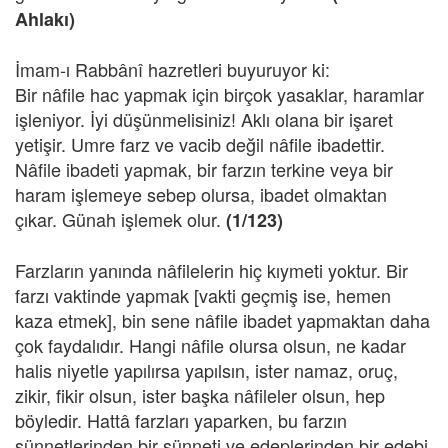
Ahlakı)
İmam-ı Rabbânî hazretleri buyuruyor ki:
Bir nâfile hac yapmak için birçok yasaklar, haramlar
işleniyor. İyi düşünmelisiniz! Aklı olana bir işaret
yetişir. Umre farz ve vacib değil nâfile ibadettir.
Nâfile ibadeti yapmak, bir farzın terkine veya bir
haram işlemeye sebep olursa, ibadet olmaktan
çıkar. Günah işlemek olur.
(1/123)
Farzların yanında nâfilelerin hiç kıymeti yoktur. Bir
farzı vaktinde yapmak [vakti geçmiş ise, hemen
kaza etmek], bin sene nâfile ibadet yapmaktan daha
çok faydalıdır. Hangi nâfile olursa olsun, ne kadar
halis niyetle yapılırsa yapılsın, ister namaz, oruç,
zikir, fikir olsun, ister başka nâfileler olsun, hep
böyledir. Hattâ farzları yaparken, bu farzın
sünnetlerinden bir sünneti ve edeplerinden bir edebi