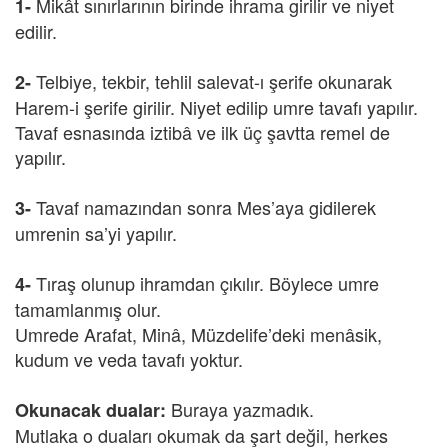
Mikât sınırlarının birinde ihrama girilir ve niyet
1-
edilir.
Telbiye, tekbir, tehlil salevat-ı şerife okunarak
2-
Harem-i şerife girilir. Niyet edilip umre tavafı yapılır.
Tavaf esnasında iztibâ ve ilk üç şavtta remel de
yapılır.
Tavaf namazından sonra Mes’aya gidilerek
3-
umrenin sa’yi yapılır.
Tıraş olunup ihramdan çıkılır. Böylece umre
4-
tamamlanmış olur.
Umrede Arafat, Minâ, Müzdelife’deki menâsik,
kudum ve veda tavafı yoktur.
Buraya yazmadık.
Okunacak dualar:
Mutlaka o duaları okumak da şart değil, herkes