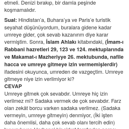
etmeli. Denizi bırakıp, bir damla peşinde
koşmamalıdır.
Hindistan’a, Buhara’ya ve Paris’e turistik
Sual:
seyahat düşünüyordum, buralara gidene kadar
umreye gider, çok sevab kazanırım diye karar
vermiştim. Sonra,
kitabındaki,
İslam Ahlakı
(İmam-ı
Rabbani hazretleri 29, 123 ve 124. mektuplarında
ve Makamat-ı Mazheriyye 26. mektubunda, nafile
hacca ve umreye gitmeye izin vermemişlerdir)
ifadesini okuyunca, umreden de vazgeçtim. Umreye
gitmeye niye izin verilmiyor ki?
CEVAP
Umreye gitmek çok sevabdır. Umreye hiç izin
verilmez mi? Sadaka vermek de çok sevabdır. Farz
olan zekât borcu varken sadaka verilmez. (Sadaka
vermeyin, umreye gitmeyin) denmiyor, (İki işten
daha önemlisi, daha çok sevab olanı tercih edin)