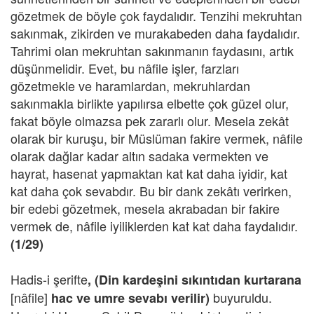
gözetmek de böyle çok faydalıdır. Tenzihi mekruhtan
sakınmak, zikirden ve murakabeden daha faydalıdır.
Tahrimi olan mekruhtan sakınmanın faydasını, artık
düşünmelidir. Evet, bu nâfile işler, farzları
gözetmekle ve haramlardan, mekruhlardan
sakınmakla birlikte yapılırsa elbette çok güzel olur,
fakat böyle olmazsa pek zararlı olur. Mesela zekât
olarak bir kuruşu, bir Müslüman fakire vermek, nâfile
olarak dağlar kadar altın sadaka vermekten ve
hayrat, hasenat yapmaktan kat kat daha iyidir, kat
kat daha çok sevabdır. Bu bir dank zekâtı verirken,
bir edebi gözetmek, mesela akrabadan bir fakire
vermek de, nâfile iyiliklerden kat kat daha faydalıdır.
(1/29)
Hadis-i şerifte
, (Din kardeşini sıkıntıdan kurtarana
[nâfile]
buyuruldu.
hac ve umre sevabı verilir)