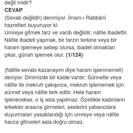
değil midir?
CEVAP
(Sevab değildir) denmiyor. İmam-ı Rabbânî
hazretleri buyuruyor ki:
Umreye gitmek farz ve vacib değildir, nâfile ibadettir.
Nâfile ibadeti yapmak, bir farzın terkine veya bir
haram işlemeye sebep olursa, ibadet olmaktan
çıkar, günah işlemek olur.
(1/124)
(Nâfile sevabı kazanayım diye haram işlenmemeli)
deniyor. Dinimizde bir kaide vardır: Sünnetle veya
nâfile ile mekruh çakışınca, mekruh işlememek için
sünnet veya nâfile terk edilir. Hele haram
işlenecekse, o iş asla yapılmaz. Özellikle kadınların
erkekler arasına girmeleri, seslerini yabancılara
duyurmaları yasaklandığı için umreye veya nâfile
hacca gitmeleri asla doğru olmaz.