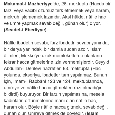
’de, 26. mektupta (Hacda bir
Makamat-i Mazheriyye
farzı veya vacibi özürsüz terk etmemek veya haram,
mekruh işlememek lazımdır. Aksi hâlde, nâfile hac
ve umre yapmak sevab değil, günah olur) diyor.
(Seadet-i Ebediyye)
Nâfile ibadetin sevabı, farz ibadetin sevabı yanında,
bir derya yanındaki bir damla sudan azdır. İslam
âlimleri, Mekke’ye uzak memleketlerde olanların
tekrar hacca gitmelerine izin vermemişlerdir. Seyyid
Abdullah-ı Dehlevî hazretleri 63. mektupta (Hac
yolunda, ekseriya, ibadetler tam yapılamaz. Bunun
için, İmam-ı Rabbânî 123 ve 124. mektuplarında,
umreye ve nâfile hacca gitmekten razı olmadığını
bildirdi) buyuruyor. Bir farzın yapılmasına, mesela
kadınların örtünmelerine mâni olan nâfile hac,
haram olur. Böyle nâfile hacca gitmek, sevab değil,
günah olur. Umreye gitmek de böyledir.
(İslam