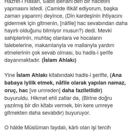
Hazret-i Hasan, Sabit Benani’den bir hacetini
yapmasını istedi. (Camide itikâf ediyorum, başka
zaman yaparım) deyince, (Din kardeşinin ihtiyacını
gidermek için gitmenin, [nâfile] hac sevabından daha
hayırlı olduğunu bilmiyor musun?) dedi. Mevki
sahiplerinin, muhtaç olanlara ve hocaların
talebelerine, makamlarıyla ve mallarıyla yardım
etmelerinin çok sevab olması, bu hadis-i şerife
dayanmaktadır.
(İslam Ahlakı)
Yine
kitabındaki hadis-i şerifte,
İslam Ahlakı
(Ana
babaya iyilik etmek, nâfile olarak yapılan namaz,
[ve umreden]
oruç, hac
daha faziletlidir)
buyuruldu. Hikmet ehli zatlar da, (Birine doğru
yazılmış bir din kitabı vermek, bin kere umreye
gitmekten daha sevabdır) buyuruyor.
O hâlde Müslüman faydalı, kârlı olan işi tercih