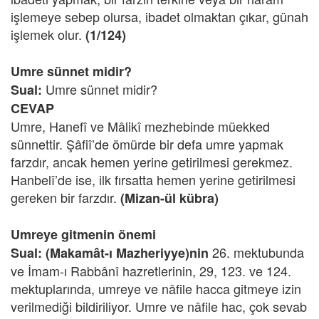
işlemeye sebep olursa, ibadet olmaktan çıkar, günah
işlemek olur.
(1/124)
Umre sünnet midir?
Umre sünnet midir?
Sual:
CEVAP
Umre, Hanefî ve Mâlikî mezhebinde müekked
sünnettir. Şâfiî’de ömürde bir defa umre yapmak
farzdır, ancak hemen yerine getirilmesi gerekmez.
Hanbelî’de ise, ilk fırsatta hemen yerine getirilmesi
gereken bir farzdır.
(Mizan-ül kübra)
Umreye gitmenin önemi
26. mektubunda
Sual: (Makamât-ı Mazheriyye)nin
ve İmam-ı Rabbânî hazretlerinin, 29, 123. ve 124.
mektuplarında, umreye ve nâfile hacca gitmeye izin
verilmediği bildiriliyor. Umre ve nâfile hac, çok sevab